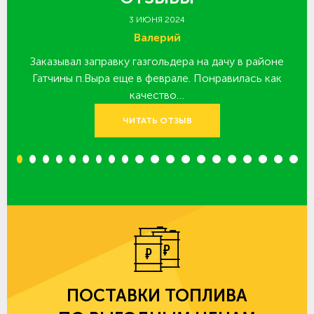
3 ИЮНЯ 2024
Валерий
Заказывал заправку газгольдера на дачу в районе
З
 за
Гатчины п.Выра еще в феврале. Понравилась как
качество…
ЧИТАТЬ ОТЗЫВ
1
2
3
4
5
6
7
8
9
10
11
12
13
14
15
16
17
18
19
20
ПОСТАВКИ ТОПЛИВА