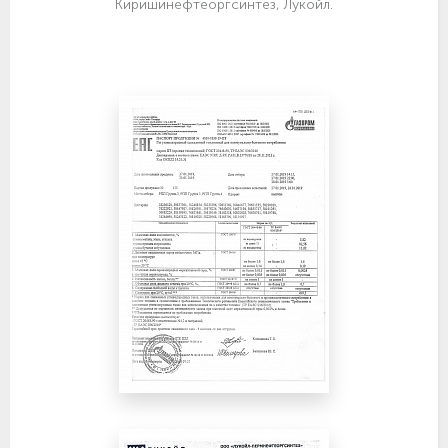
Киришинефтеоргсинтез, Лукойл.