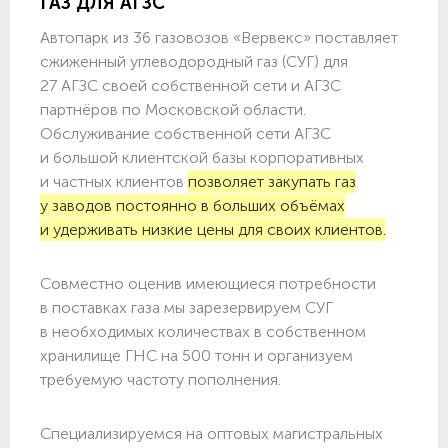
ГАЗ ДЛЯ АГЗС
Автопарк из 36 газовозов «Вервекс» поставляет
сжиженный углеводородный газ (СУГ) для
27 АГЗС своей собственной сети и АГЗС
партнёров по Московской области.
Обслуживание собственной сети АГЗС
и большой клиентской базы корпоративных
и частных клиентов
позволяет закупать газ
у заводов постоянно в больших объёмах
и удерживать низкие цены для своих клиентов.
Совместно оценив имеющиеся потребности
в поставках газа мы зарезервируем СУГ
в необходимых количествах в собственном
хранилище ГНС на 500 тонн и организуем
требуемую частоту пополнения.
Специализируемся на оптовых магистральных