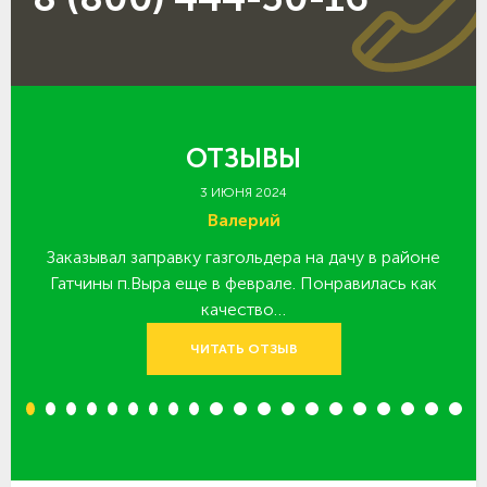
ОТЗЫВЫ
3 ИЮНЯ 2024
Валерий
Заказывал заправку газгольдера на дачу в районе
З
 за
Гатчины п.Выра еще в феврале. Понравилась как
качество…
ЧИТАТЬ ОТЗЫВ
1
2
3
4
5
6
7
8
9
10
11
12
13
14
15
16
17
18
19
20