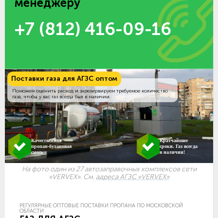
менеджеру
+7 (812) 416-09-16
Поставки газа для АГЗС оптом
Поможем оценить расход и зарезирвируем требуемое количество
газа, чтобы у вас газ всегда был в наличии.
Качественная
Кратчайшие
пропан-бутановая
сроки. Газ всегда
смесь
в наличии!
На фото один из 27 автозаправочных комплексов сети
«VERVEX». См.
адреса АГЗС «VERVEX»
РЕГУЛЯРНЫЕ ОПТОВЫЕ ПОСТАВКИ ПРОПАНА ПО МОСКОВСКОЙ
ОБЛАСТИ