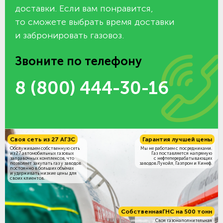
доставки. Если вам понравится,
то сможете выбрать время доставки
и забронировать газовоз.
Звоните по телефону
8 (800) 444-30-16
Своя сеть из 27 АГЗС
Гарантия лучшей цены
Обслуживаем собственную сеть
Мы не работаем с посредниками.
из 27 автомобильных газовых
Газ поставляется напрямую
заправочных комплексов, что
с нефтеперерабатывающих
позволяет закупать газ у заводов
заводов Лукойл, Газпром и Кинеф.
постоянно в больших объёмах
и удерживать низкие цены для
своих клиентов.
Собственная
ГНС на 500 тонн
Своя газонаполнительная