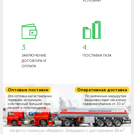
УСЛОВИЙ
3.
4.
ЗАКЛЮЧЕНИЕ
ПОСТАВКА ГАЗА
ДОГОВОРА И
ОПЛАТА
Оптовые поставки
Оперативная доставка
Для оптовых магистральных
По различным маршрутам
перевозок используем
ежедневно ездят несколько
3
собственный большой парк
газовозов объемом
от 20 м
.
тягачей и полуприцепов.
3
На фото газовозы «Вервекс Энерджи» с цистернами 36 м
.