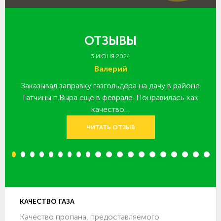
ОТЗЫВЫ
3 ИЮНЯ 2024
Валерий
Заказывал заправку газгольдера на дачу в районе
З
 за
Гатчины п.Выра еще в феврале. Понравилась как
качество…
ЧИТАТЬ ОТЗЫВ
1
2
3
4
5
6
7
8
9
10
11
12
13
14
15
16
17
18
19
20
КАЧЕСТВО ГАЗА
Качество пропана, предоставляемого