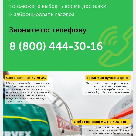
то сможете выбрать время доставки
и забронировать газовоз.
Звоните по телефону
8 (800) 444-30-16
Своя сеть из 27 АГЗС
Гарантия лучшей цены
Обслуживаем собственную сеть
Мы не работаем с посредниками.
из 27 автомобильных газовых
Газ поставляется напрямую
заправочных комплексов, что
с нефтеперерабатывающих
позволяет закупать газ у заводов
заводов Лукойл, Газпром и Кинеф.
постоянно в больших объёмах
и удерживать низкие цены для
своих клиентов.
Собственная
ГНС на 500 тонн
Своя газонаполнительная
станция для хранения 500 тонн
газа позволяет обеспечивать