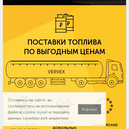
ПОСТАВКИ ТОПЛИВА
ПО ВЫГОДНЫМ ЦЕНАМ
Оставаясь на сайте, вы
соглашаетесь на использование
Хорошо
файлов
cookie (куки)
и передачу
данных службам вэб-аналитики
40 ТЫСЯЧ
БОЛЕЕ 20 ЛЕТ
ЕВРОПЕЙСКИЕ
ДОВОЛЬНЫХ