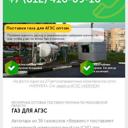
Поставки газа для АГЗС оптом
Поможем оценить расход и зарезирвируем требуемое количество
газа, чтобы у вас газ всегда был в наличии.
Качественная
Кратчайшие
пропан-бутановая
сроки. Газ всегда
смесь
в наличии!
На фото один из 27 автозаправочных комплексов сети
«VERVEX». См.
адреса АГЗС «VERVEX»
РЕГУЛЯРНЫЕ ОПТОВЫЕ ПОСТАВКИ ПРОПАНА ПО МОСКОВСКОЙ
ОБЛАСТИ
ГАЗ ДЛЯ АГЗС
Автопарк из 36 газовозов «Вервекс» поставляет
сжиженный углеводородный газ (СУГ) для