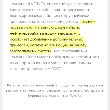
компанией VERVEX, способно удовлетворить
самые высокие требования каждого клиента
благодаря взаимодействию с крупнейшими
проверенным поставщиками региона.
Топливо
поставляется напрямую с крупнейших
нефтеперерабатывающих заводов, что
исключает добавление дополнительных
примесей, негативно влияющих на работу
газотопливных систем.
Весь поставляемый
компанией газ имеет необходимые сертификаты
и паспорта качества и удовлетворяет самым
жестким требованиям ГОСТ.
Качество поставляемых нефтепродуктов подтверждается
паспортами качества от заводов-производителей: Газпром,
Киришинефтеоргсинтез, Лукойл.