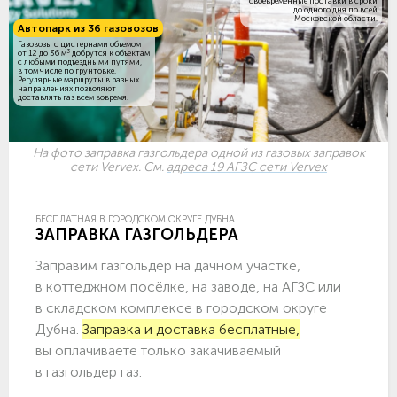
своевременные поставки в сроки
до одного дня по всей
Московской области.
Автопарк из 36 газовозов
Газовозы с цистернами объемом
3
от 12 до 36 м
добрутся к объектам
c любыми подъездными путями,
в том числе по грунтовке.
Регулярные маршруты в разных
направлениях позволяют
доставлять газ всем вовремя.
На фото заправка газгольдера одной из газовых заправок
сети Vervex. См.
адреса 19 АГЗС сети Vervex
БЕСПЛАТНАЯ В ГОРОДСКОМ ОКРУГЕ ДУБНА
ЗАПРАВКА ГАЗГОЛЬДЕРА
Заправим газгольдер на дачном участке,
в коттеджном посёлке, на заводе, на АГЗС или
в складском комплексе в городском округе
Дубна.
Заправка и доставка бесплатные,
вы оплачиваете только закачиваемый
в газгольдер газ.