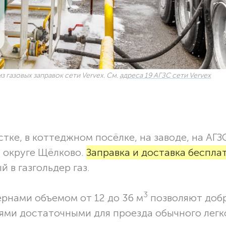
з газовых заправок сети Vervex. См.
адреса 19 АГЗС сети Vervex
тке, в коттеджном посёлке, на заводе, на АГЗ
м округе Щёлково.
Заправка и доставка беспла
 в газгольдер газ.
3
ернами объемом от 12 до 36 м
позволяют доб
ями достаточными для проезда обычного легк