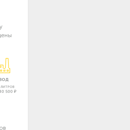
у
цены
ВОД
0 ЛИТРОВ
40 500 ₽
ов