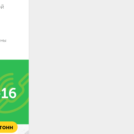
ой
ены
-16
 тонн