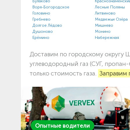
Булаково
Краснознаменски
Воря-Богородское
Лесные Поляны
Головино
Литвиново
Гребнево
Медвежьи Озёра
Долгое Лёдово
Мишнево
Душоново
Монино
Ерёмино
Набережная
Доставим по городскому округу 
углеводородный газ (СУГ, пропан-
только стоимость газа.
Заправим 
Опытные водители