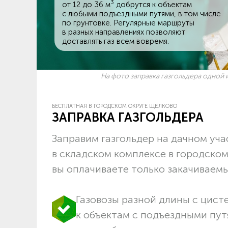
3
от 12 до 36 м
добрутся к объектам
c любыми подъездными путями, в том числе
по грунтовке. Регулярные маршруты
в разных направлениях позволяют
доставлять газ всем вовремя.
На фото заправка газгольдера одной и
БЕСПЛАТНАЯ В ГОРОДСКОМ ОКРУГЕ ЩЁЛКОВО
ЗАПРАВКА ГАЗГОЛЬДЕРА
Заправим газгольдер на дачном учас
в складском комплексе в городско
вы оплачиваете только закачиваемый
Газовозы разной длины с цист
к объектам c подъездными пут