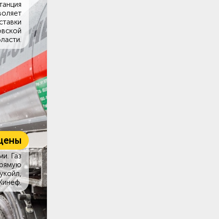
танция
воляет
ставки
овской
ласти.
цены
и. Газ
прямую
укойл,
Кинеф.