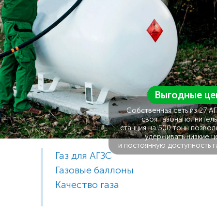
Выгодные це
Собственная сеть из 27 А
своя газонаполнитель
станция на 500 тонн позвол
удерживать низкие ц
и постоянную доступность г
Газ для АГЗС
Газовые баллоны
Качество газа