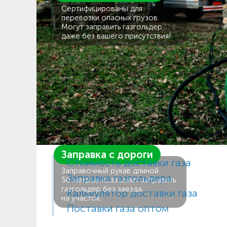
Сертифицированы для
перевозки опасных грузов.
Могут заправить газгольдер
даже без вашего присутствия!
Заправка с дороги
Стоимость доставки газа
Заправочный рукав длиной
Заправка газгольдера
50 метров позволяет заправить
газгольдер без заезда
Калькулятор доставки газа
на участок.
Поставки газа оптом