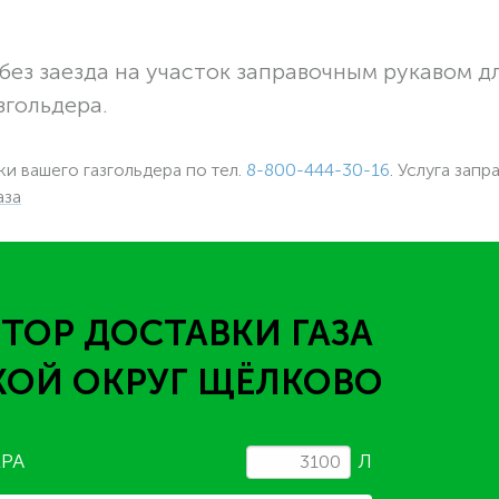
без заезда на участок заправочным рукавом 
згольдера.
ки вашего газгольдера по тел.
8-800-444-30-16
. Услуга запр
аза
ТОР ДОСТАВКИ ГАЗА
КОЙ ОКРУГ ЩЁЛКОВО
РА
Л