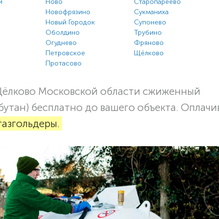
й
Ново
Старопареево
Новофрязино
Сукманиха
Новый Городок
Супонево
Оболдино
Трубино
Огуднево
Фряново
Петровское
Щёлково
Протасово
Щёлково Московской области сжиженный
бутан) бесплатно до вашего объекта. Оплачи
газгольдеры.