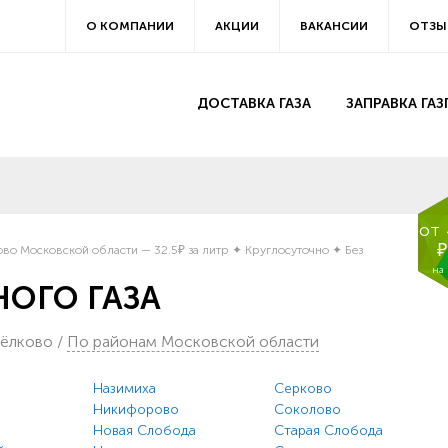
О КОМПАНИИ
АКЦИИ
ВАКАНСИИ
ОТЗЫ
ДОСТАВКА ГАЗА
ЗАПРАВКА ГА
от
₽
во Московской области — 32.5₽ за литр ✦ Круглосуточно ✦ Без
на
ОГО ГАЗА
Щёлково
/
По районам Московской области
Назимиха
Серково
Никифорово
Соколово
Новая Слобода
Старая Слобода