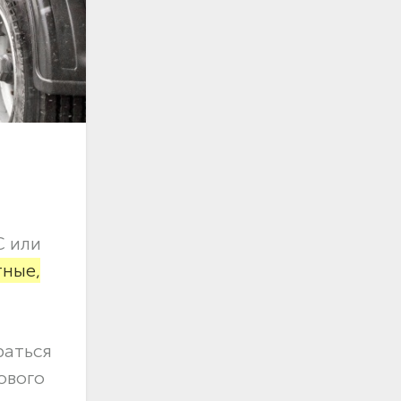
С или
тные,
раться
ового