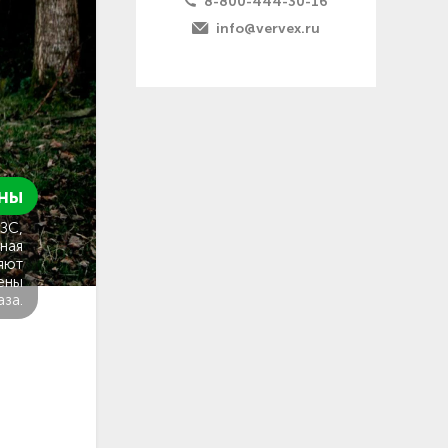
8-800-444-30-16
info@vervex.ru
ны
ГЗС,
ная
яют
ены
аза.