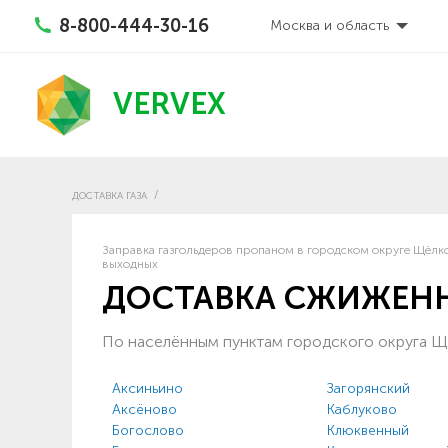
8-800-444-30-16
Москва и область
VERVEX
ДОСТАВКА ГАЗА
Заправка газгольдеров пропаном в городском округе Щёлко
выходных
ДОСТАВКА СЖИЖЕНН
По населённым пунктам городского округа 
Аксиньино
Загорянский
Аксёново
Каблуково
Богослово
Клюквенный