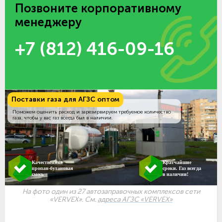
Позвоните корпоративному
менеджеру
+7 (812) 416-09-16
Поставки газа для АГЗС оптом
Поможем оценить расход и зарезирвируем требуемое количество
газа, чтобы у вас газ всегда был в наличии.
Качественная
Кратчайшие
пропан-бутановая
сроки. Газ всегда
смесь
в наличии!
На фото один из 27 автозаправочных комплексов сети
«VERVEX». См.
адреса АГЗС «VERVEX»