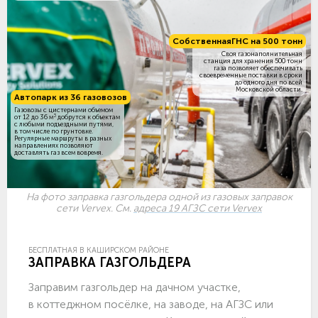
Собственная
ГНС на 500 тонн
Своя газонаполнительная
станция для хранения 500 тонн
газа позволяет обеспечивать
своевременные поставки в сроки
до одного дня по всей
Московской области.
Автопарк из 36 газовозов
Газовозы с цистернами объемом
3
от 12 до 36 м
добрутся к объектам
c любыми подъездными путями,
в том числе по грунтовке.
Регулярные маршруты в разных
направлениях позволяют
доставлять газ всем вовремя.
На фото заправка газгольдера одной из газовых заправок
сети Vervex. См.
адреса 19 АГЗС сети Vervex
БЕСПЛАТНАЯ В КАШИРСКОМ РАЙОНЕ
ЗАПРАВКА ГАЗГОЛЬДЕРА
Заправим газгольдер на дачном участке,
в коттеджном посёлке, на заводе, на АГЗС или