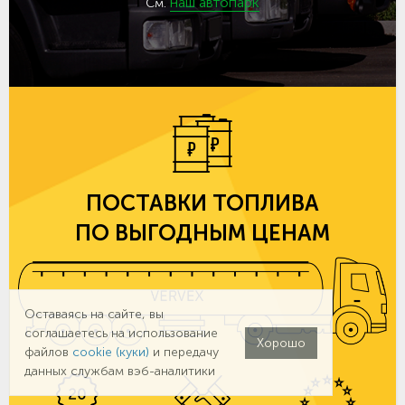
наш автопарк
См.
ПОСТАВКИ ТОПЛИВА
ПО ВЫГОДНЫМ ЦЕНАМ
Оставаясь на сайте, вы
соглашаетесь на использование
Хорошо
файлов
cookie (куки)
и передачу
данных службам вэб-аналитики