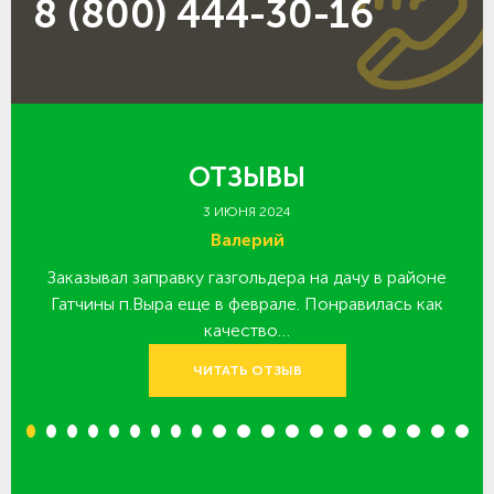
8 (800) 444-30-16
ОТЗЫВЫ
3 ИЮНЯ 2024
Валерий
Заказывал заправку газгольдера на дачу в районе
З
 за
Гатчины п.Выра еще в феврале. Понравилась как
качество…
ЧИТАТЬ ОТЗЫВ
1
2
3
4
5
6
7
8
9
10
11
12
13
14
15
16
17
18
19
20