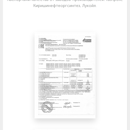
Киришинефтеоргсинтез, Лукойл.