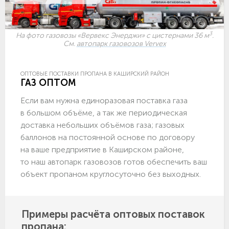
3
На фото газовозы «Вервекс Энерджи» с цистернами 36 м
.
См.
автопарк газовозов Vervex
ОПТОВЫЕ ПОСТАВКИ ПРОПАНА В КАШИРСКИЙ РАЙОН
ГАЗ ОПТОМ
Если вам нужна единоразовая поставка газа
в большом объёме, а так же периодическая
доставка небольших объёмов газа; газовых
баллонов на постоянной основе по договору
на ваше предприятие в Каширском районе,
то наш автопарк газовозов готов обеспечить ваш
объект пропаном круглосуточно без выходных.
Примеры расчёта оптовых поставок
пропана: