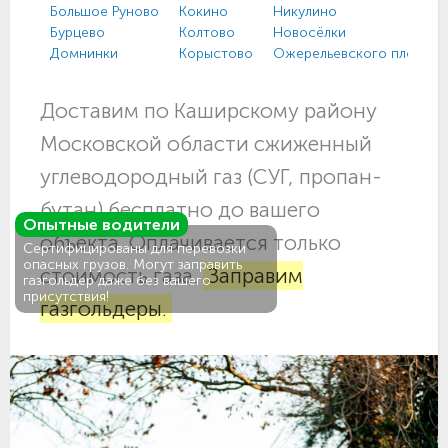
Большое Руново
Кокино
Никулино
Бурцево
Колтово
Новосёлки
Домнинки
Корыстово
Ожерельевского плодол
Доставим по Каширскому району
Московской области сжиженный
углеводородный газ (СУГ, пропан-
бутан) бесплатно до вашего
Опытные водители
объекта. Оплачивается только
Сертифицированы для перевозки
опасных грузов. Могут заправить
стоимость газа.
Заправим
газгольдер даже без вашего
присутствия!
газгольдеры.