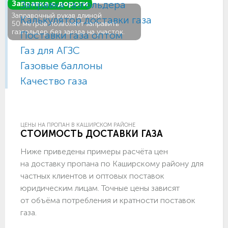
Заправка газгольдера
Заправка с дороги
Заправочный рукав длиной
Калькулятор доставки газа
50 метров позволяет заправить
газгольдер без заезда на участок.
Поставки газа оптом
Газ для АГЗС
Газовые баллоны
Качество газа
ЦЕНЫ НА ПРОПАН В КАШИРСКОМ РАЙОНЕ
СТОИМОСТЬ ДОСТАВКИ ГАЗА
Ниже приведены примеры расчёта цен
на доставку пропана по Каширскому району для
частных клиентов и оптовых поставок
юридическим лицам. Точные цены зависят
от объёма потребления и кратности поставок
газа.