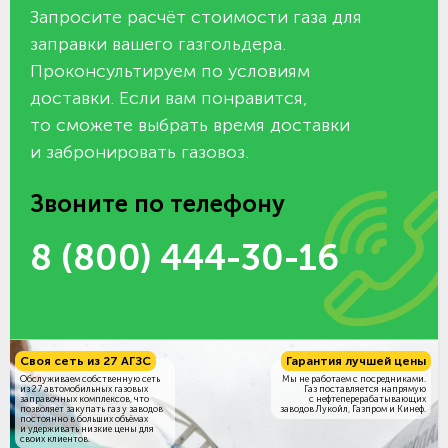
Запросите расчёт стоимости газа для
заправки вашего газгольдера.
Проконсультируем по условиям
доставки. Если вам понравится,
то сможете выбрать время доставки
и забронировать газовоз.
Звоните по телефону
8 (800) 444-30-16
Своя сеть из 27 АГЗС
Гарантия лучшей цены
Обслуживаем собственную сеть
Мы не работаем с посредниками.
из 27 автомобильных газовых
Газ поставляется напрямую
заправочных комплексов, что
с нефтеперерабатывающих
позволяет закупать газ у заводов
заводов Лукойл, Газпром и Кинеф.
постоянно в больших объёмах
и удерживать низкие цены для
своих клиентов.