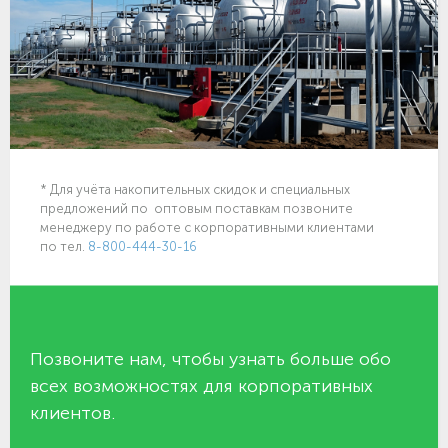
* Для учёта накопительных скидок и специальных
предложений по оптовым поставкам позвоните
менеджеру по работе с корпоративными клиентами
по тел.
8-800-444-30-16
Позвоните нам, чтобы узнать больше обо
всех возможностях для корпоративных
клиентов.