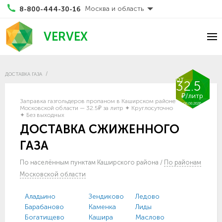
Москва и область
8-800-444-30-16
VERVEX
ДОСТАВКА ГАЗА
от
32.5
₽/литр
Заправка газгольдеров пропаном в Каширском районе
08.08.2026
Московской области — 32.5₽ за литр ✦ Круглосуточно
✦ Без выходных
ДОСТАВКА СЖИЖЕННОГО
ГАЗА
По населённым пунктам Каширского района
/
По районам
Московской области
Аладьино
Зендиково
Ледово
Барабаново
Каменка
Лиды
Богатищево
Кашира
Маслово