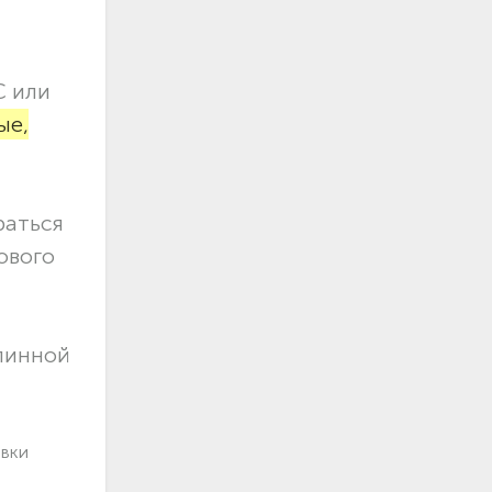
С или
ые,
раться
ового
длинной
авки