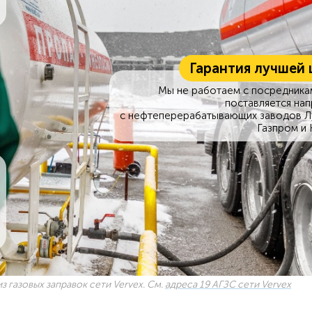
Гарантия лучшей 
Мы не работаем с посредникам
поставляется на
с нефтеперерабатывающих заводов Л
Газпром и 
з газовых заправок сети Vervex. См.
адреса 19 АГЗС сети Vervex