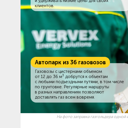
и удерживать низкие цены для своих
клиентов.
Автопарк из 36 газовозов
Газовозы с цистернами объемом
3
от 12 до 36 м
добрутся к объектам
c любыми подъездными путями, в том числе
по грунтовке. Регулярные маршруты
в разных направлениях позволяют
доставлять газ всем вовремя.
На фото заправка газгольдера одной и