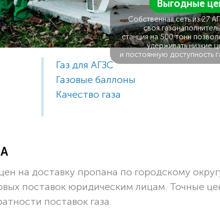
Выгодные це
Собственная сеть из 27 А
своя газонаполнитель
станция на 500 тонн позвол
удерживать низкие ц
и постоянную доступность г
Газ для АГЗС
Газовые баллоны
Качество газа
ЗА
ен на доставку пропана по городскому округ
товых поставок юридическим лицам. Точные ц
ратности поставок газа.