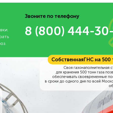
Звоните по телефону
8 (800) 444-30
вки.
рать
оз.
Собственная
ГНС на 500
Своя газонаполнительная с
для хранения 500 тонн газа поз
обеспечивать своевременные по
в сроки до одного дня по всей Моск
об