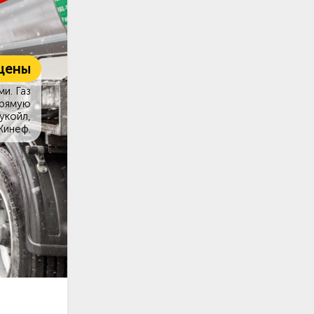
цены
и. Газ
прямую
укойл,
Кинеф.