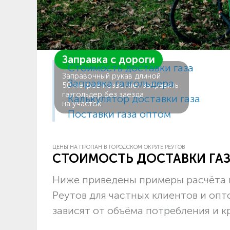
Заправка с дороги
Стоимость доставки газа
Заправочный рукав длиной
Заправка газгольдера
50 метров позволяет заправить
газгольдер без заезда
Калькулятор доставки газа
на участок.
Поставки газа оптом
ЦЕНЫ НА ПРОПАН В ГОРОДСКОМ ОКРУГЕ РЕУТОВ
СТОИМОСТЬ ДОСТАВКИ ГА
Ниже приведены примеры расчёта ц
Реутов для частных клиентов и оп
зависят от объёма потребления и к