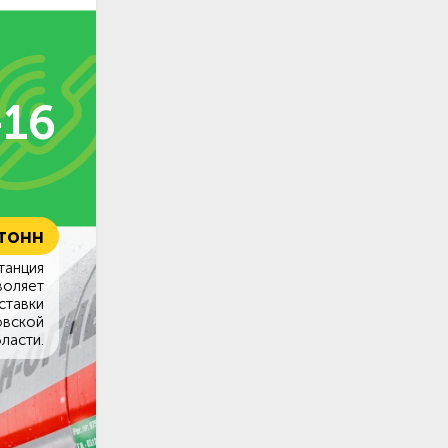
-16
 тонн
танция
воляет
ставки
овской
ласти.