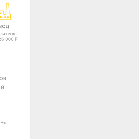
ВОД
0 ЛИТРОВ
26 000 ₽
ов
ой
ены