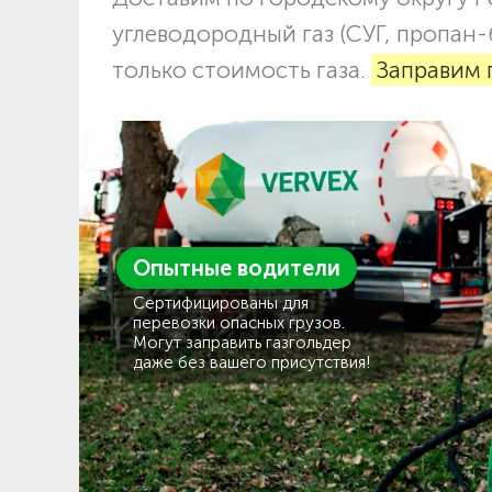
углеводородный газ (СУГ, пропан-
только стоимость газа.
Заправим 
Опытные водители
Сертифицированы для
перевозки опасных грузов.
Могут заправить газгольдер
даже без вашего присутствия!