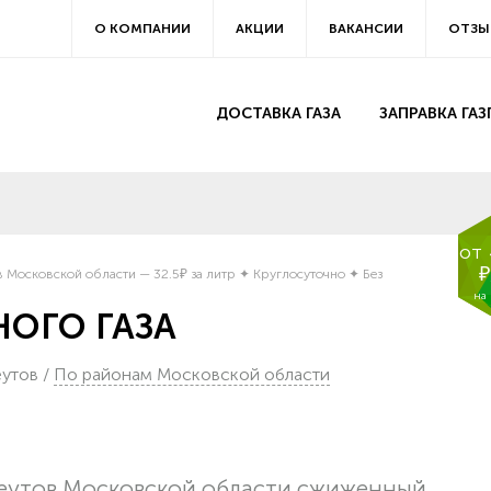
О КОМПАНИИ
АКЦИИ
ВАКАНСИИ
ОТЗЫ
ДОСТАВКА ГАЗА
ЗАПРАВКА ГА
от
₽
 Московской области — 32.5₽ за литр ✦ Круглосуточно ✦ Без
на
ОГО ГАЗА
еутов
/
По районам Московской области
Реутов Московской области сжиженный