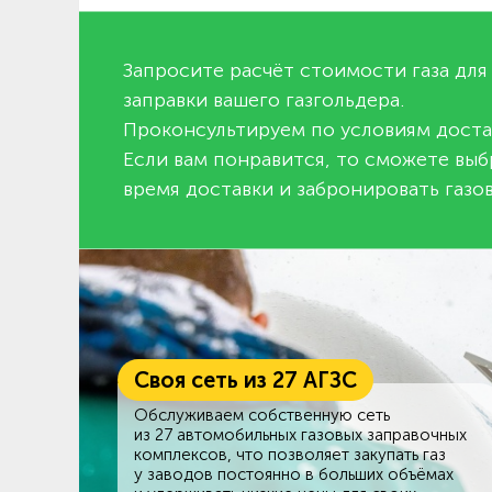
Запросите расчёт стоимости газа для
заправки вашего газгольдера.
Проконсультируем по условиям доста
Если вам понравится, то сможете выб
время доставки и забронировать газов
Своя сеть из 27 АГЗС
Обслуживаем собственную сеть
из 27 автомобильных газовых заправочных
комплексов, что позволяет закупать газ
у заводов постоянно в больших объёмах