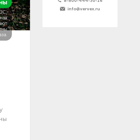
8-800-444-30-16
ны
info@vervex.ru
ГЗС,
ная
яют
ены
аза.
у
ены