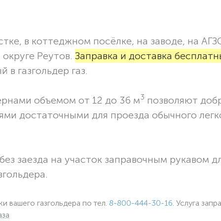
тке, в коттеджном посёлке, на заводе, на АГЗ
 округе Реутов.
Заправка и доставка бесплатн
 в газгольдер газ.
3
ернами объемом от 12 до 36 м
позволяют доб
ями достаточными для проезда обычного легк
без заезда на участок заправочным рукавом 
згольдера.
ки вашего газгольдера по тел.
8-800-444-30-16
. Услуга запр
аза