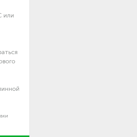
С или
раться
ового
длинной
авки