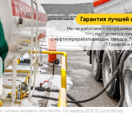
Гарантия лучшей 
Мы не работаем с посредникам
поставляется на
с нефтеперерабатывающих заводов Л
Газпром и 
з газовых заправок сети Vervex. См.
адреса 19 АГЗС сети Vervex