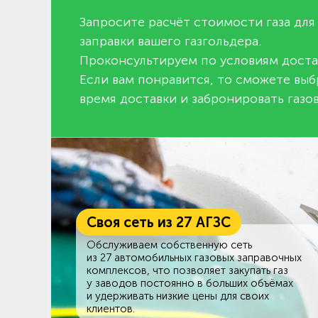
Запросите расчёт стоимости газа для
заправки вашего газгольдера.
Проконсультируем по условиям доста
Если вам понравится, то сможете выб
время доставки и забронировать газов
Своя сеть из 27 АГЗС
Обслуживаем собственную сеть
из 27 автомобильных газовых заправочных
комплексов, что позволяет закупать газ
у заводов постоянно в больших объёмах
и удерживать низкие цены для своих
клиентов.