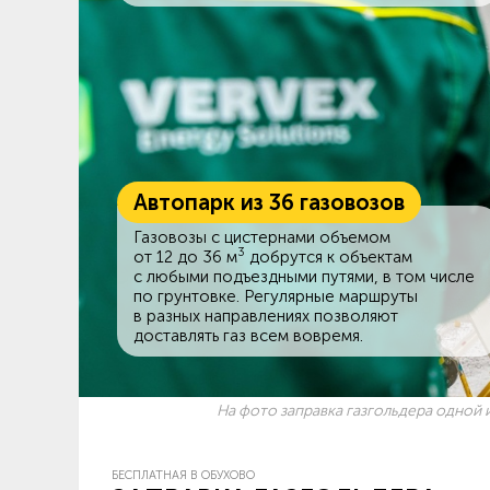
Автопарк из 36 газовозов
Газовозы с цистернами объемом
3
от 12 до 36 м
добрутся к объектам
c любыми подъездными путями, в том числе
по грунтовке. Регулярные маршруты
в разных направлениях позволяют
доставлять газ всем вовремя.
На фото заправка газгольдера одной и
БЕСПЛАТНАЯ В ОБУХОВО