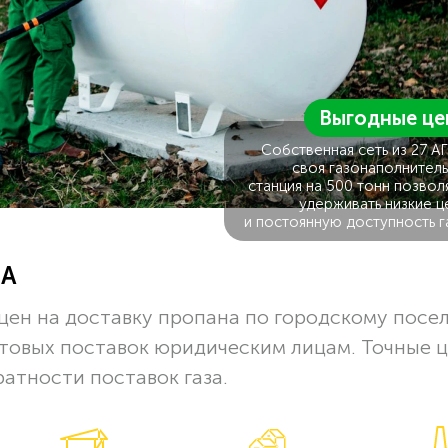
Выгодные це
Собственная сеть из 27 А
своя газонаполнитель
станция на 500 тонн позвол
удерживать низкие ц
и постоянную доступность г
ЗА
цен на доставку пропана по городскому посе
птовых поставок юридическим лицам. Точные 
ратности поставок газа.