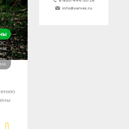
8-800-444-30-16
info@vervex.ru
ны
ГЗС,
ная
яют
ены
аза.
лению
цены