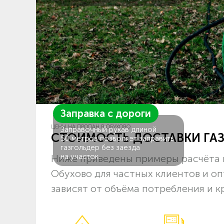
Заправка с дороги
ЦЕНЫ НА ПРОПАН В ОБУХОВО
Заправочный рукав длиной
СТОИМОСТЬ ДОСТАВКИ ГА
50 метров позволяет заправить
газгольдер без заезда
на участок.
Ниже приведены примеры расчёта 
Обухово для частных клиентов и о
зависят от объёма потребления и к