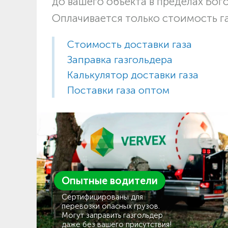
до вашего объекта в пределах Бог
Оплачивается только стоимость г
Стоимость доставки газа
Заправка газгольдера
Калькулятор доставки газа
Поставки газа оптом
Опытные водители
Сертифицированы для
перевозки опасных грузов.
Могут заправить газгольдер
даже без вашего присутствия!