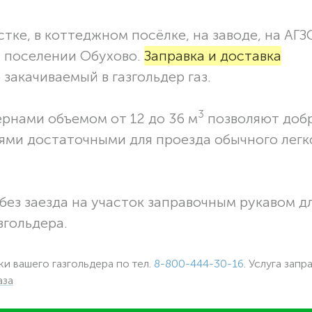
тке, в коттеджном посёлке, на заводе, на АГЗ
м поселении Обухово.
Заправка и доставка
закачиваемый в газгольдер газ.
3
ернами объемом от 12 до 36 м
позволяют доб
ями достаточными для проезда обычного легк
без заезда на участок заправочным рукавом 
згольдера.
ки вашего газгольдера по тел.
8-800-444-30-16
. Услуга запр
аза