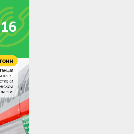
-16
 тонн
танция
воляет
ставки
овской
ласти.