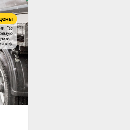
цены
и. Газ
прямую
укойл,
Кинеф.