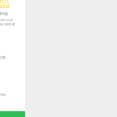
ВОД
0 ЛИТРОВ
86 000 ₽
ов
ены