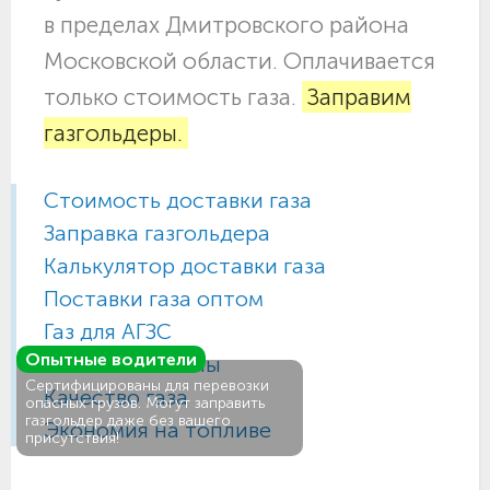
в пределах Дмитровского района
Московской области. Оплачивается
только стоимость газа.
Заправим
газгольдеры.
Стоимость доставки газа
Заправка газгольдера
Калькулятор доставки газа
Поставки газа оптом
Газ для АГЗС
Опытные водители
Газовые баллоны
Сертифицированы для перевозки
Качество газа
опасных грузов. Могут заправить
газгольдер даже без вашего
Экономия на топливе
присутствия!