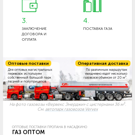
3.
4.
ЗАКЛЮЧЕНИЕ
ПОСТАВКА ГАЗА
ДОГОВОРА И
ОПЛАТА
Оптовые поставки
Оперативная доставка
Для оптовых магистральных
По различным маршрутам
перевозок используем
ежедневно ездят несколько
3
собственный большой парк
газовозов объемом
от 20 м
.
тягачей и полуприцепов.
3
На фото газовозы «Вервекс Энерджи» с цистернами 36 м
.
См.
автопарк газовозов Vervex
ОПТОВЫЕ ПОСТАВКИ ПРОПАНА В НАСАДКИНО
ГАЗ ОПТОМ