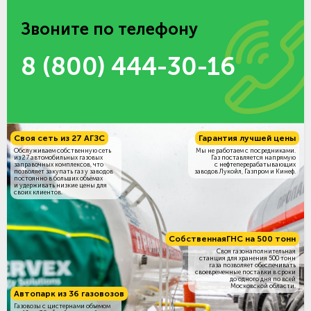
Звоните по телефону
8 (800) 444-30-16
Своя сеть из 27 АГЗС
Гарантия лучшей цены
Обслуживаем собственную сеть
Мы не работаем с посредниками.
из 27 автомобильных газовых
Газ поставляется напрямую
заправочных комплексов, что
с нефтеперерабатывающих
позволяет закупать газ у заводов
заводов Лукойл, Газпром и Кинеф.
постоянно в больших объёмах
и удерживать низкие цены для
своих клиентов.
Собственная
ГНС на 500 тонн
Своя газонаполнительная
станция для хранения 500 тонн
газа позволяет обеспечивать
своевременные поставки в сроки
до одного дня по всей
Московской области.
Автопарк из 36 газовозов
Газовозы с цистернами объемом