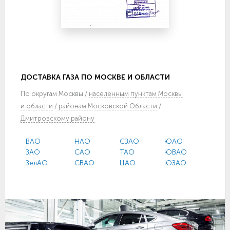
ДОСТАВКА ГАЗА ПО МОСКВЕ И ОБЛАСТИ
По
округам Москвы
/
населённым пунктам Москвы
и области
/
районам Московской Области
/
Дмитровскому району
ВАО
НАО
СЗАО
ЮАО
ЗАО
САО
ТАО
ЮВАО
ЗелАО
СВАО
ЦАО
ЮЗАО