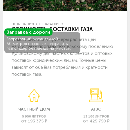
ЦЕНЫ НА ПРОПАН В НАСАДКИНО
СТОИМОСТЬ ДОСТАВКИ ГАЗА
Заправка с дороги
Ниже приведены примеры расчёта цен
Заправочный рукав длиной
50 метров позволяет заправить
на доставку пропана по сельскому поселению
газгольдер без заезда на участок.
Куликовскому для частных клиентов и оптовых
поставок юридическим лицам. Точные цены
зависят от объёма потребления и кратности
поставок газа.
ЧАСТНЫЙ ДОМ
АГЗС
5 950 ЛИТРОВ
13 100 ЛИТРОВ
193 375 ₽
425 750 ₽
ОТ
ОТ