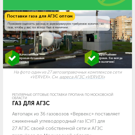
Поставки газа для АГЗС оптом
Поможем оценить расход и зарезирвируем требуемое количество
газа, чтобы у вас газ всегда был в наличии.
Качественная
Кратчайшие
пропан-бутановая
сроки. Газ всегда
смесь
в наличии!
На фото один из 27 автозаправочных комплексов сети
«VERVEX». См.
адреса АГЗС «VERVEX»
РЕГУЛЯРНЫЕ ОПТОВЫЕ ПОСТАВКИ ПРОПАНА ПО МОСКОВСКОЙ
ОБЛАСТИ
ГАЗ ДЛЯ АГЗС
Автопарк из 36 газовозов «Вервекс» поставляет
сжиженный углеводородный газ (СУГ) для
27 АГЗС своей собственной сети и АГЗС