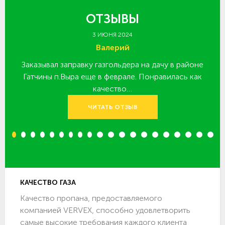
ОТЗЫВЫ
3 ИЮНЯ 2024
Валерий
Заказывал заправку газгольдера на дачу в районе
З
 за
Гатчины п.Выра еще в феврале. Понравилась как
качество…
ЧИТАТЬ ОТЗЫВ
1
2
3
4
5
6
7
8
9
10
11
12
13
14
15
16
17
18
19
20
КАЧЕСТВО ГАЗА
Качество пропана, предоставляемого
компанией VERVEX, способно удовлетворить
самые высокие требования каждого клиента