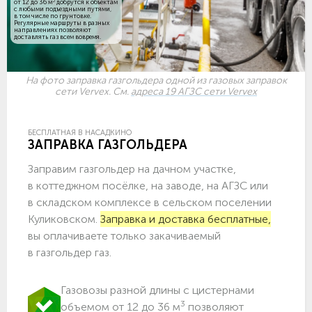
3
от 12 до 36 м
добрутся к объектам
c любыми подъездными путями,
в том числе по грунтовке.
Регулярные маршруты в разных
направлениях позволяют
доставлять газ всем вовремя.
На фото заправка газгольдера одной из газовых заправок
сети Vervex. См.
адреса 19 АГЗС сети Vervex
БЕСПЛАТНАЯ В НАСАДКИНО
ЗАПРАВКА ГАЗГОЛЬДЕРА
Заправим газгольдер на дачном участке,
в коттеджном посёлке, на заводе, на АГЗС или
в складском комплексе в сельском поселении
Куликовском.
Заправка и доставка бесплатные,
вы оплачиваете только закачиваемый
в газгольдер газ.
Газовозы разной длины с цистернами
3
объемом от 12 до 36 м
позволяют