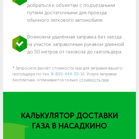
добраться к объектам c подъездными
путями достаточными для проезда
обычного легкового автомобиля.
Возможна удалённая заправка без заезда
на участок заправочным рукавом длинной
до 50 метров от газовоза до газгольдера.
* Запросите расчёт стоимости газа для заправки вашего
газгольдера по тел.
8-800-444-30-16
. Услуга заправки
бесплатная, оплачивается только
стоимость газа
КАЛЬКУЛЯТОР ДОСТАВКИ
ГАЗА
В НАСАДКИНО