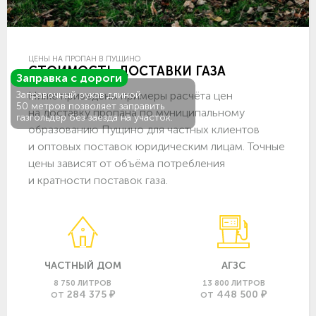
ЦЕНЫ НА ПРОПАН В ПУЩИНО
СТОИМОСТЬ ДОСТАВКИ ГАЗА
Заправка с дороги
Ниже приведены примеры расчёта цен
Заправочный рукав длиной
50 метров позволяет заправить
на доставку пропана по муниципальному
газгольдер без заезда на участок.
образованию Пущино для частных клиентов
и оптовых поставок юридическим лицам. Точные
цены зависят от объёма потребления
и кратности поставок газа.
ЧАСТНЫЙ ДОМ
АГЗС
8 750 ЛИТРОВ
13 800 ЛИТРОВ
284 375 ₽
448 500 ₽
ОТ
ОТ