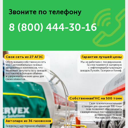
Звоните по телефону
8 (800) 444-30-16
Своя сеть из 27 АГЗС
Гарантия лучшей цены
Обслуживаем собственную сеть
Мы не работаем с посредниками.
из 27 автомобильных газовых
Газ поставляется напрямую
заправочных комплексов, что
с нефтеперерабатывающих
позволяет закупать газ у заводов
заводов Лукойл, Газпром и Кинеф.
постоянно в больших объёмах
и удерживать низкие цены для
своих клиентов.
Собственная
ГНС на 500 тонн
Своя газонаполнительная
станция для хранения 500 тонн
газа позволяет обеспечивать
своевременные поставки в сроки
до одного дня по всей
Московской области.
Автопарк из 36 газовозов
Газовозы с цистернами объемом