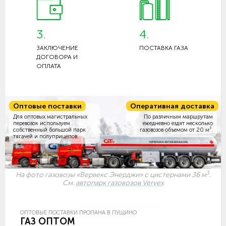
3.
4.
ЗАКЛЮЧЕНИЕ
ПОСТАВКА ГАЗА
ДОГОВОРА И
ОПЛАТА
Оптовые поставки
Оперативная доставка
Для оптовых магистральных
По различным маршрутам
перевозок используем
ежедневно ездят несколько
3
собственный большой парк
газовозов объемом
от 20 м
.
тягачей и полуприцепов.
3
На фото газовозы «Вервекс Энерджи» с цистернами 36 м
.
См.
автопарк газовозов Vervex
ОПТОВЫЕ ПОСТАВКИ ПРОПАНА В ПУЩИНО
ГАЗ ОПТОМ