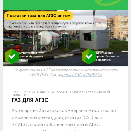
Поставки газа для АГЗС оптом
Поможем оценить расход и зарезирвируем требуемое количество
газа, чтобы у вас газ всегда был в наличии.
Качественная
Кратчайшие
пропан-бутановая
сроки. Газ всегда
смесь
в наличии!
На фото один из 27 автозаправочных комплексов сети
«VERVEX». См.
адреса АГЗС «VERVEX»
РЕГУЛЯРНЫЕ ОПТОВЫЕ ПОСТАВКИ ПРОПАНА ПО МОСКОВСКОЙ
ОБЛАСТИ
ГАЗ ДЛЯ АГЗС
Автопарк из 36 газовозов «Вервекс» поставляет
сжиженный углеводородный газ (СУГ) для
27 АГЗС своей собственной сети и АГЗС