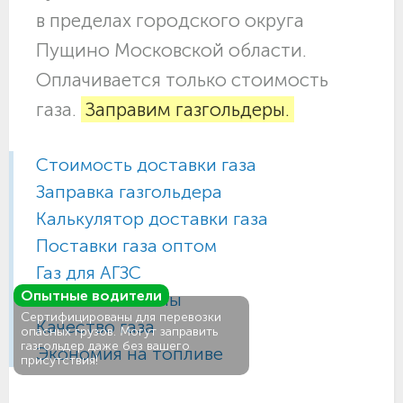
в пределах городского округа
Пущино Московской области.
Оплачивается только стоимость
газа.
Заправим газгольдеры.
Стоимость доставки газа
Заправка газгольдера
Калькулятор доставки газа
Поставки газа оптом
Газ для АГЗС
Опытные водители
Газовые баллоны
Сертифицированы для перевозки
Качество газа
опасных грузов. Могут заправить
газгольдер даже без вашего
Экономия на топливе
присутствия!