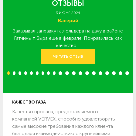
ОТЗЫВЫ
3 ИЮНЯ 2024
Валерий
Заказывал заправку газгольдера на дачу в районе
З
 за
Гатчины п.Выра еще в феврале. Понравилась как
качество…
ЧИТАТЬ ОТЗЫВ
1
2
3
4
5
6
7
8
9
10
11
12
13
14
15
16
17
18
19
20
КАЧЕСТВО ГАЗА
Качество пропана, предоставляемого
компанией VERVEX, способно удовлетворить
самые высокие требования каждого клиента
благодаря взаимодействию с крупнейшими