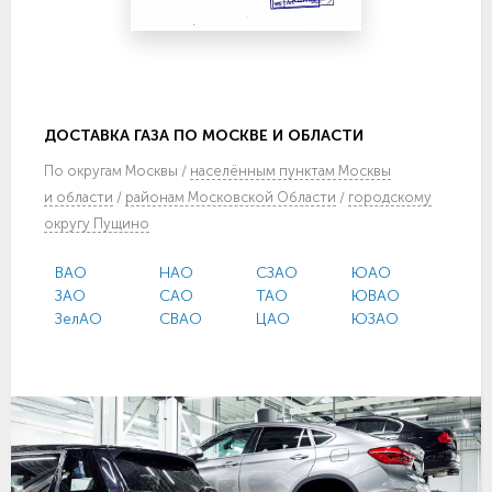
ДОСТАВКА ГАЗА ПО МОСКВЕ И ОБЛАСТИ
По
округам Москвы
/
населённым пунктам Москвы
и области
/
районам Московской Области
/
городскому
округу Пущино
ВАО
НАО
СЗАО
ЮАО
ЗАО
САО
ТАО
ЮВАО
ЗелАО
СВАО
ЦАО
ЮЗАО