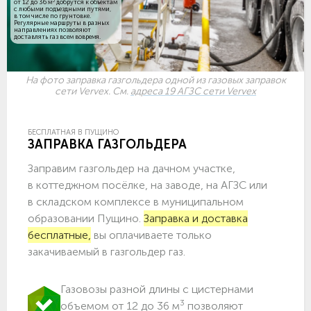
3
от 12 до 36 м
добрутся к объектам
c любыми подъездными путями,
в том числе по грунтовке.
Регулярные маршруты в разных
направлениях позволяют
доставлять газ всем вовремя.
На фото заправка газгольдера одной из газовых заправок
сети Vervex. См.
адреса 19 АГЗС сети Vervex
БЕСПЛАТНАЯ В ПУЩИНО
ЗАПРАВКА ГАЗГОЛЬДЕРА
Заправим газгольдер на дачном участке,
в коттеджном посёлке, на заводе, на АГЗС или
в складском комплексе в муниципальном
образовании Пущино.
Заправка и доставка
бесплатные,
вы оплачиваете только
закачиваемый в газгольдер газ.
Газовозы разной длины с цистернами
3
объемом от 12 до 36 м
позволяют