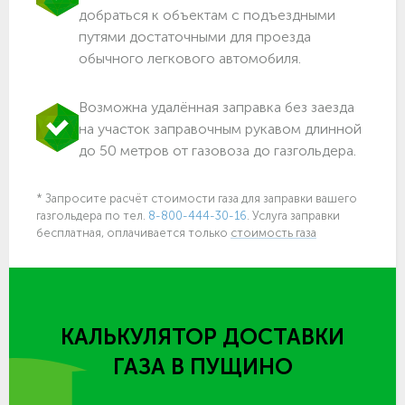
добраться к объектам c подъездными
путями достаточными для проезда
обычного легкового автомобиля.
Возможна удалённая заправка без заезда
на участок заправочным рукавом длинной
до 50 метров от газовоза до газгольдера.
* Запросите расчёт стоимости газа для заправки вашего
газгольдера по тел.
8-800-444-30-16
. Услуга заправки
бесплатная, оплачивается только
стоимость газа
КАЛЬКУЛЯТОР ДОСТАВКИ
ГАЗА
В ПУЩИНО