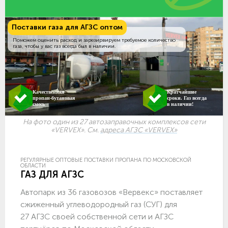
Поставки газа для АГЗС оптом
Поможем оценить расход и зарезирвируем требуемое количество
газа, чтобы у вас газ всегда был в наличии.
Качественная
Кратчайшие
пропан-бутановая
сроки. Газ всегда
смесь
в наличии!
На фото один из 27 автозаправочных комплексов сети
«VERVEX». См.
адреса АГЗС «VERVEX»
РЕГУЛЯРНЫЕ ОПТОВЫЕ ПОСТАВКИ ПРОПАНА ПО МОСКОВСКОЙ
ОБЛАСТИ
ГАЗ ДЛЯ АГЗС
Автопарк из 36 газовозов «Вервекс» поставляет
сжиженный углеводородный газ (СУГ) для
27 АГЗС своей собственной сети и АГЗС