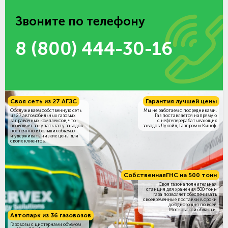
Звоните по телефону
8 (800) 444-30-16
Своя сеть из 27 АГЗС
Гарантия лучшей цены
Обслуживаем собственную сеть
Мы не работаем с посредниками.
из 27 автомобильных газовых
Газ поставляется напрямую
заправочных комплексов, что
с нефтеперерабатывающих
позволяет закупать газ у заводов
заводов Лукойл, Газпром и Кинеф.
постоянно в больших объёмах
и удерживать низкие цены для
своих клиентов.
Собственная
ГНС на 500 тонн
Своя газонаполнительная
станция для хранения 500 тонн
газа позволяет обеспечивать
своевременные поставки в сроки
до одного дня по всей
Московской области.
Автопарк из 36 газовозов
Газовозы с цистернами объемом