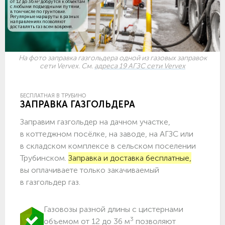
3
от 12 до 36 м
добрутся к объектам
c любыми подъездными путями,
в том числе по грунтовке.
Регулярные маршруты в разных
направлениях позволяют
доставлять газ всем вовремя.
На фото заправка газгольдера одной из газовых заправок
сети Vervex. См.
адреса 19 АГЗС сети Vervex
БЕСПЛАТНАЯ В ТРУБИНО
ЗАПРАВКА ГАЗГОЛЬДЕРА
Заправим газгольдер на дачном участке,
в коттеджном посёлке, на заводе, на АГЗС или
в складском комплексе в сельском поселении
Трубинском.
Заправка и доставка бесплатные,
вы оплачиваете только закачиваемый
в газгольдер газ.
Газовозы разной длины с цистернами
3
объемом от 12 до 36 м
позволяют