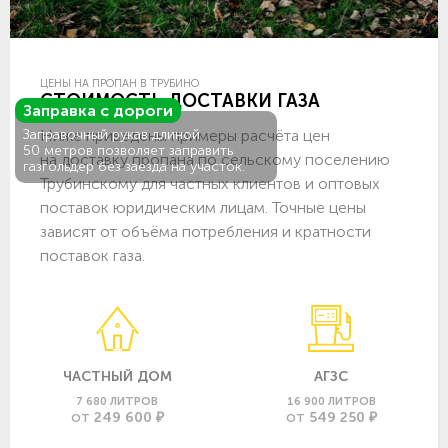
ЦЕНЫ НА ПРОПАН В ТРУБИНО
СТОИМОСТЬ ДОСТАВКИ ГАЗА
Заправка с дороги
Ниже приведены примеры расчёта цен
Заправочный рукав длиной
50 метров позволяет заправить
на доставку пропана по сельскому поселению
газгольдер без заезда на участок.
Трубинскому для частных клиентов и оптовых
поставок юридическим лицам. Точные цены
зависят от объёма потребления и кратности
поставок газа.
ЧАСТНЫЙ ДОМ
АГЗС
7 680 ЛИТРОВ
16 900 ЛИТРОВ
249 600 ₽
549 250 ₽
ОТ
ОТ