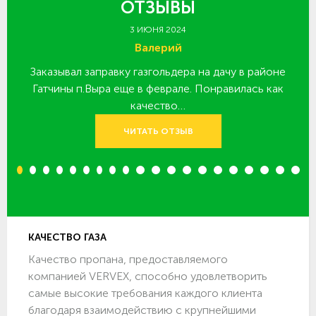
ОТЗЫВЫ
3 ИЮНЯ 2024
Валерий
Заказывал заправку газгольдера на дачу в районе
З
 за
Гатчины п.Выра еще в феврале. Понравилась как
качество…
ЧИТАТЬ ОТЗЫВ
1
2
3
4
5
6
7
8
9
10
11
12
13
14
15
16
17
18
19
20
КАЧЕСТВО ГАЗА
Качество пропана, предоставляемого
компанией VERVEX, способно удовлетворить
самые высокие требования каждого клиента
благодаря взаимодействию с крупнейшими