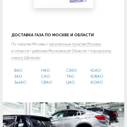
ДОСТАВКА ГАЗА ПО МОСКВЕ И ОБЛАСТИ
По
округам Москвы
/
населённым пунктам Москвы
и области
/
районам Московской Области
/
городскому
округу Щёлково
ВАО
НАО
СЗАО
ЮАО
ЗАО
САО
ТАО
ЮВАО
ЗелАО
СВАО
ЦАО
ЮЗАО