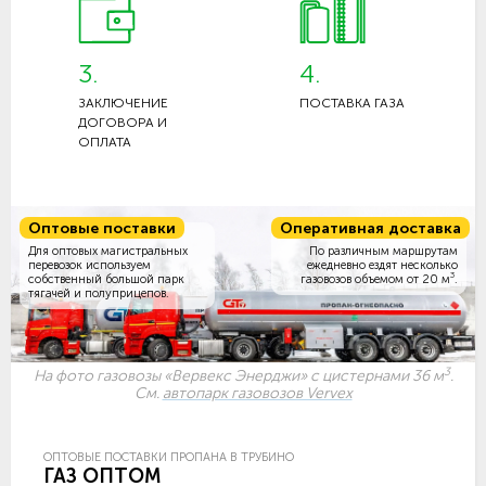
3.
4.
ЗАКЛЮЧЕНИЕ
ПОСТАВКА ГАЗА
ДОГОВОРА И
ОПЛАТА
Оптовые поставки
Оперативная доставка
Для оптовых магистральных
По различным маршрутам
перевозок используем
ежедневно ездят несколько
3
собственный большой парк
газовозов объемом
от 20 м
.
тягачей и полуприцепов.
3
На фото газовозы «Вервекс Энерджи» с цистернами 36 м
.
См.
автопарк газовозов Vervex
ОПТОВЫЕ ПОСТАВКИ ПРОПАНА В ТРУБИНО
ГАЗ ОПТОМ