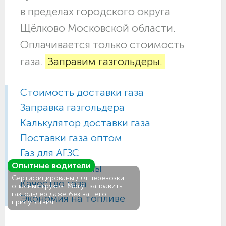
в пределах городского округа
Щёлково Московской области.
Оплачивается только стоимость
газа.
Заправим газгольдеры.
Стоимость доставки газа
Заправка газгольдера
Калькулятор доставки газа
Поставки газа оптом
Газ для АГЗС
Опытные водители
Газовые баллоны
Сертифицированы для перевозки
Качество газа
опасных грузов. Могут заправить
газгольдер даже без вашего
Экономия на топливе
присутствия!