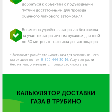
добраться к объектам c подъездными
путями достаточными для проезда
обычного легкового автомобиля.
Возможна удалённая заправка без заезда
на участок заправочным рукавом длинной
до 50 метров от газовоза до газгольдера.
* Запросите расчёт стоимости газа для заправки вашего
газгольдера по тел.
8-800-444-30-16
. Услуга заправки
бесплатная, оплачивается только
стоимость газа
КАЛЬКУЛЯТОР ДОСТАВКИ
ГАЗА
В ТРУБИНО