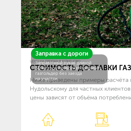
Заправка с дороги
ЦЕНЫ НА ПРОПАН В КУЗНЕЦОВО
Заправочный рукав длиной
СТОИМОСТЬ ДОСТАВКИ ГА
50 метров позволяет заправить
газгольдер без заезда
на участок.
Ниже приведены примеры расчёта 
Нудольскому для частных клиентов
цены зависят от объёма потреблени