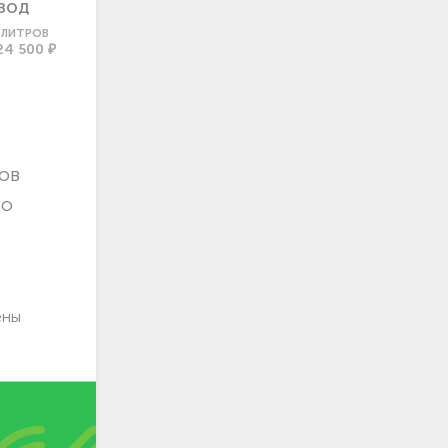
ВОД
0 ЛИТРОВ
24 500 ₽
ов
во
ены