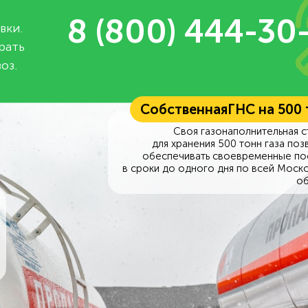
8 (800) 444-30
вки.
рать
оз.
Собственная
ГНС на 500
Своя газонаполнительная с
для хранения 500 тонн газа поз
обеспечивать своевременные по
в сроки до одного дня по всей Моск
об