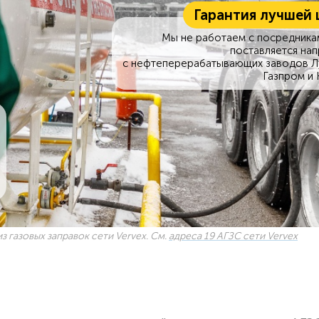
Гарантия лучшей 
Мы не работаем с посредникам
поставляется на
с нефтеперерабатывающих заводов Л
Газпром и 
з газовых заправок сети Vervex. См.
адреса 19 АГЗС сети Vervex