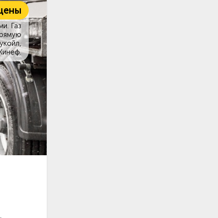
цены
и. Газ
прямую
укойл,
Кинеф.