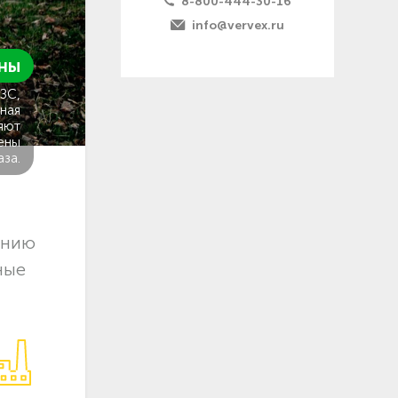
8-800-444-30-16
info@vervex.ru
ны
ГЗС,
ная
яют
ены
аза.
ению
ные