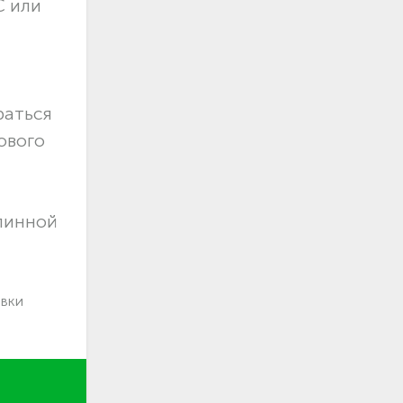
С или
раться
ового
длинной
авки