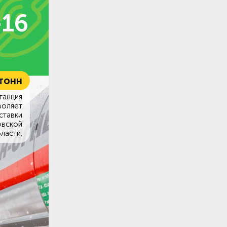
-16
 тонн
танция
воляет
ставки
овской
ласти.