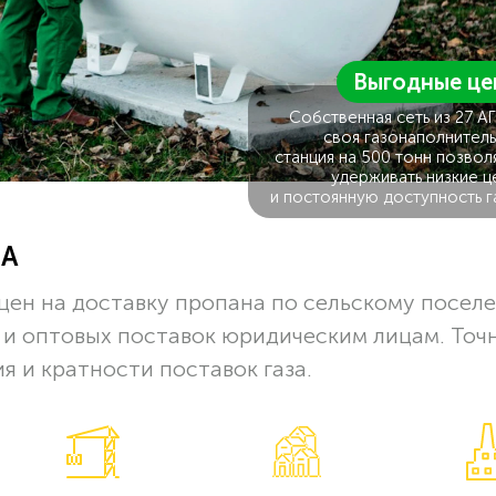
Выгодные це
Собственная сеть из 27 А
своя газонаполнитель
станция на 500 тонн позвол
удерживать низкие ц
и постоянную доступность г
ЗА
цен на доставку пропана по сельскому посел
 и оптовых поставок юридическим лицам. Точ
я и кратности поставок газа.