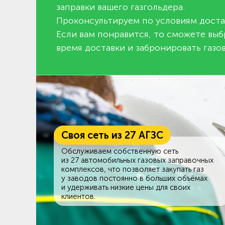
заправки вашего газгольдера.
Проконсультируем по условиям доста
Если вам понравится, то сможете выб
время доставки и забронировать газов
Своя сеть из 27 АГЗС
Обслуживаем собственную сеть
из 27 автомобильных газовых заправочных
комплексов, что позволяет закупать газ
у заводов постоянно в больших объёмах
и удерживать низкие цены для своих
клиентов.