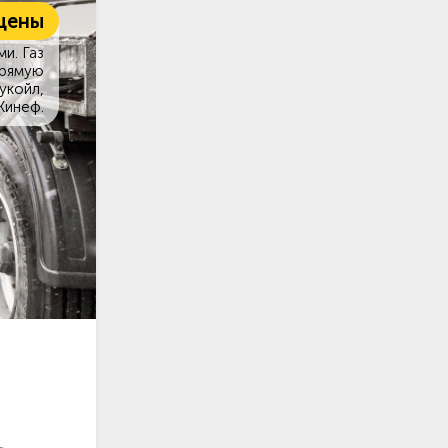
цены
и. Газ
прямую
укойл,
Кинеф.