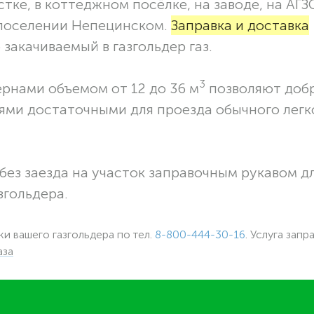
тке, в коттеджном посёлке, на заводе, на АГЗ
 поселении Непецинском.
Заправка и доставка
закачиваемый в газгольдер газ.
3
ернами объемом от 12 до 36 м
позволяют доб
ями достаточными для проезда обычного легк
без заезда на участок заправочным рукавом 
згольдера.
ки вашего газгольдера по тел.
8-800-444-30-16
. Услуга запр
аза