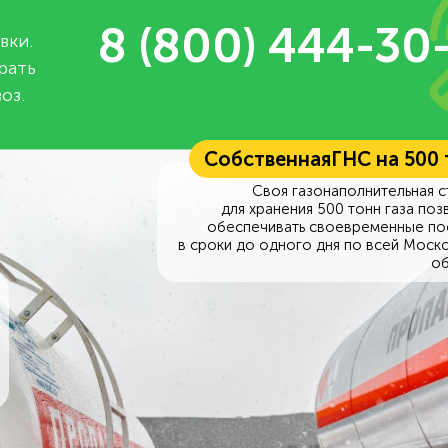
8 (800) 444-30
вки.
рать
оз.
Собственная
ГНС на 500
Своя газонаполнительная с
для хранения 500 тонн газа поз
обеспечивать своевременные по
в сроки до одного дня по всей Моск
об