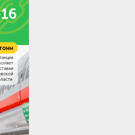
-16
 тонн
танция
воляет
ставки
овской
ласти.