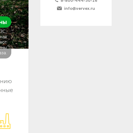
8-800-444-30-16
info@vervex.ru
ны
ГЗС,
ная
яют
ены
аза.
ению
очные