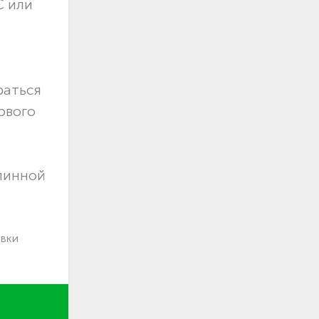
С или
раться
ового
длинной
авки