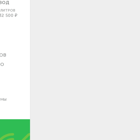
ВОД
0 ЛИТРОВ
32 500 ₽
ов
во
ены