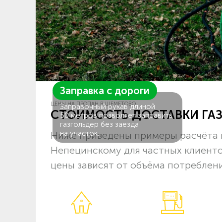
Заправка с дороги
ЦЕНЫ НА ПРОПАН В ШЕМЕТОВО
Заправочный рукав длиной
СТОИМОСТЬ ДОСТАВКИ ГА
50 метров позволяет заправить
газгольдер без заезда
на участок.
Ниже приведены примеры расчёта 
Непецинскому для частных клиенто
цены зависят от объёма потреблени