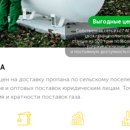
Выгодные це
Собственная сеть из 27 А
своя газонаполнитель
станция на 500 тонн позвол
удерживать низкие ц
и постоянную доступность г
ЗА
цен на доставку пропана по сельскому посел
в и оптовых поставок юридическим лицам. Т
я и кратности поставок газа.