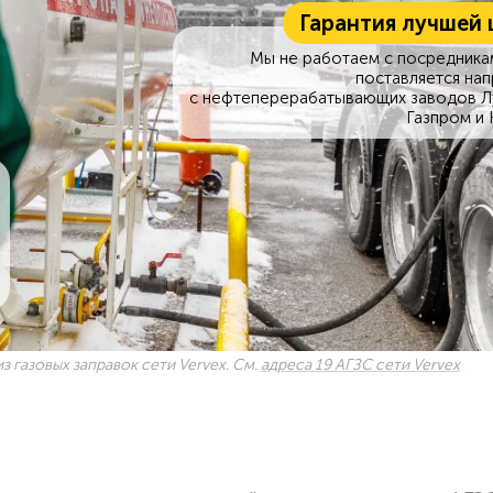
Гарантия лучшей 
Мы не работаем с посредникам
поставляется на
с нефтеперерабатывающих заводов Л
Газпром и 
з газовых заправок сети Vervex. См.
адреса 19 АГЗС сети Vervex