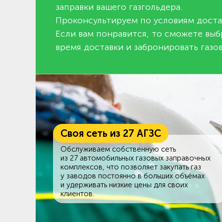
заправки вашего газгольдера.
Проконсультируем по условиям доста
Если вам понравится, то сможете выб
время доставки и забронировать газов
Своя сеть из 27 АГЗС
Обслуживаем собственную сеть
из 27 автомобильных газовых заправочных
комплексов, что позволяет закупать газ
у заводов постоянно в больших объёмах
и удерживать низкие цены для своих
клиентов.