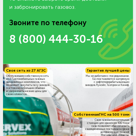
и забронировать газовоз.
Звоните по телефону
8 (800) 444-30-16
Своя сеть из 27 АГЗС
Гарантия лучшей цены
Обслуживаем собственную сеть
Мы не работаем с посредниками.
из 27 автомобильных газовых
Газ поставляется напрямую
заправочных комплексов, что
с нефтеперерабатывающих
позволяет закупать газ у заводов
заводов Лукойл, Газпром и Кинеф.
постоянно в больших объёмах
и удерживать низкие цены для
своих клиентов.
Собственная
ГНС на 500 тонн
Своя газонаполнительная
станция для хранения 500 тонн
газа позволяет обеспечивать
своевременные поставки в сроки
до одного дня по всей
Московской области.