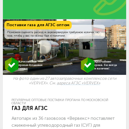
Поставки газа для АГЗС оптом
Поможем оценить расход и зарезирвируем требуемое количество
газа, чтобы у вас газ всегда был в наличии.
Качественная
Кратчайшие
пропан-бутановая
сроки. Газ всегда
смесь
в наличии!
На фото один из 27 автозаправочных комплексов сети
«VERVEX». См.
адреса АГЗС «VERVEX»
РЕГУЛЯРНЫЕ ОПТОВЫЕ ПОСТАВКИ ПРОПАНА ПО МОСКОВСКОЙ
ОБЛАСТИ
ГАЗ ДЛЯ АГЗС
Автопарк из 36 газовозов «Вервекс» поставляет
сжиженный углеводородный газ (СУГ) для