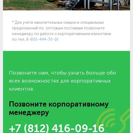
* Для учёта накопительных скидок и специальных
предложений по оптовым поставкам позвоните
менеджеру по работе с корпоративными клиентами
по тел.
8-800-444-30-16
Позвоните нам, чтобы узнать больше обо
всех возможностях для корпоративных
клиентов.
Позвоните корпоративному
менеджеру
+7 (812) 416-09-16