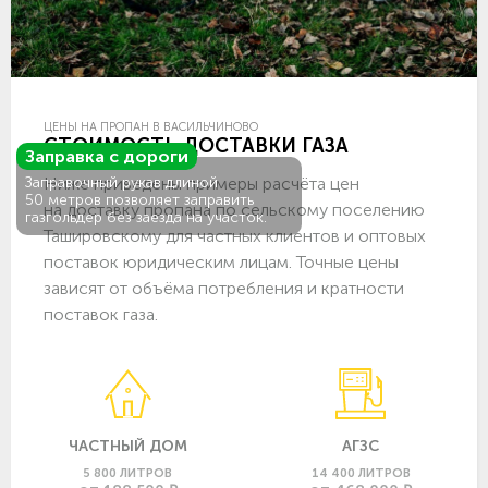
ЦЕНЫ НА ПРОПАН В ВАСИЛЬЧИНОВО
СТОИМОСТЬ ДОСТАВКИ ГАЗА
Заправка с дороги
Ниже приведены примеры расчёта цен
Заправочный рукав длиной
50 метров позволяет заправить
на доставку пропана по сельскому поселению
газгольдер без заезда на участок.
Ташировскому для частных клиентов и оптовых
поставок юридическим лицам. Точные цены
зависят от объёма потребления и кратности
поставок газа.
ЧАСТНЫЙ ДОМ
АГЗС
5 800 ЛИТРОВ
14 400 ЛИТРОВ