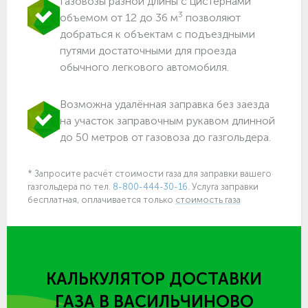
Газовозы разной длины с цистернами
3
объемом от 12 до 36 м
позволяют
добраться к объектам c подъездными
путями достаточными для проезда
обычного легкового автомобиля.
Возможна удалённая заправка без заезда
на участок заправочным рукавом длинной
до 50 метров от газовоза до газгольдера.
* Запросите расчёт стоимости газа для заправки вашего
газгольдера по тел.
8-800-444-30-16
. Услуга заправки
бесплатная, оплачивается только
стоимость газа
КАЛЬКУЛЯТОР ДОСТАВКИ
ГАЗА
В ВАСИЛЬЧИНОВО