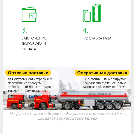
3.
4.
ЗАКЛЮЧЕНИЕ
ПОСТАВКА ГАЗА
ДОГОВОРА И
ОПЛАТА
Оптовые поставки
Оперативная доставка
Для оптовых магистральных
По различным маршрутам
перевозок используем
ежедневно ездят несколько
3
собственный большой парк
газовозов объемом
от 20 м
.
тягачей и полуприцепов.
3
На фото газовозы «Вервекс Энерджи» с цистернами 36 м
.
См.
автопарк газовозов Vervex