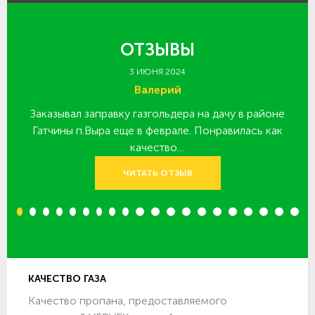
ОТЗЫВЫ
3 ИЮНЯ 2024
Валерий
Заказывал заправку газгольдера на дачу в районе
З
 за
Гатчины п.Выра еще в феврале. Понравилась как
качество…
ЧИТАТЬ ОТЗЫВ
1
2
3
4
5
6
7
8
9
10
11
12
13
14
15
16
17
18
19
20
КАЧЕСТВО ГАЗА
Качество пропана, предоставляемого