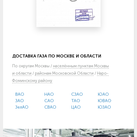
ДОСТАВКА ГАЗА ПО МОСКВЕ И ОБЛАСТИ
По
округам Москвы
/
населённым пунктам Москвы
и области
/
районам Московской Области
/
Наро-
Фоминскому району
ВАО
НАО
СЗАО
ЮАО
ЗАО
САО
ТАО
ЮВАО
ЗелАО
СВАО
ЦАО
ЮЗАО