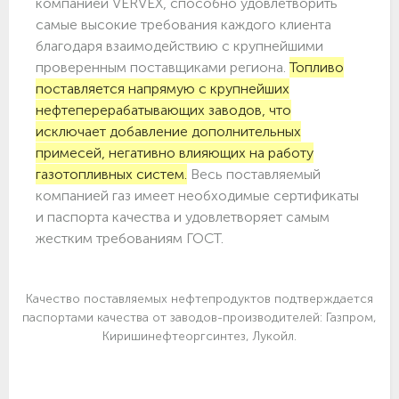
компанией VERVEX, способно удовлетворить
самые высокие требования каждого клиента
благодаря взаимодействию с крупнейшими
проверенным поставщиками региона.
Топливо
поставляется напрямую с крупнейших
нефтеперерабатывающих заводов, что
исключает добавление дополнительных
примесей, негативно влияющих на работу
газотопливных систем.
Весь поставляемый
компанией газ имеет необходимые сертификаты
и паспорта качества и удовлетворяет самым
жестким требованиям ГОСТ.
Качество поставляемых нефтепродуктов подтверждается
паспортами качества от заводов-производителей: Газпром,
Киришинефтеоргсинтез, Лукойл.