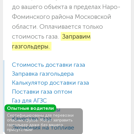
до вашего объекта в пределах Наро-
Фоминского района Московской
области. Оплачивается только
стоимость газа.
Заправим
газгольдеры.
Стоимость доставки газа
Заправка газгольдера
Калькулятор доставки газа
Поставки газа оптом
Газ для АГЗС
Опытные водители
Газовые баллоны
Сертифицированы для перевозки
Качество газа
опасных грузов. Могут заправить
газгольдер даже без вашего
Экономия на топливе
присутствия!