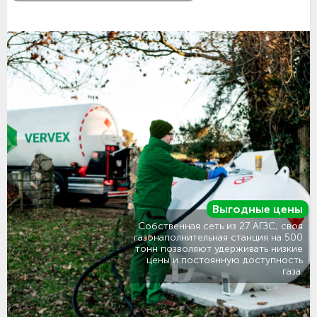
Выгодные цены
Собственная сеть из 27 АГЗС, своя
газонаполнительная станция на 500
тонн позволяют удерживать низкие
цены и постоянную доступность
газа.