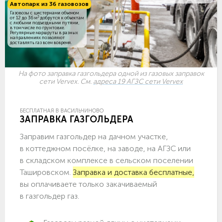
Автопарк из 36 газовозов
Газовозы с цистернами объемом
3
от 12 до 36 м
добрутся к объектам
c любыми подъездными путями,
в том числе по грунтовке.
Регулярные маршруты в разных
направлениях позволяют
доставлять газ всем вовремя.
На фото заправка газгольдера одной из газовых заправок
сети Vervex. См.
адреса 19 АГЗС сети Vervex
БЕСПЛАТНАЯ В ВАСИЛЬЧИНОВО
ЗАПРАВКА ГАЗГОЛЬДЕРА
Заправим газгольдер на дачном участке,
в коттеджном посёлке, на заводе, на АГЗС или
в складском комплексе в сельском поселении
Ташировском.
Заправка и доставка бесплатные,
вы оплачиваете только закачиваемый
в газгольдер газ.