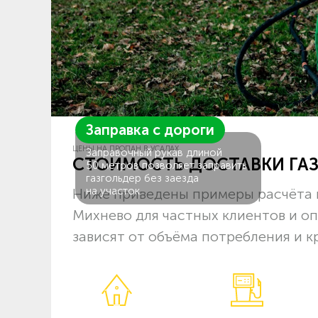
Заправка с дороги
ЦЕНЫ НА ПРОПАН В УСАДАХ
Заправочный рукав длиной
СТОИМОСТЬ ДОСТАВКИ ГА
50 метров позволяет заправить
газгольдер без заезда
на участок.
Ниже приведены примеры расчёта 
Михнево для частных клиентов и о
зависят от объёма потребления и к