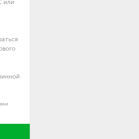
С или
раться
ового
длинной
авки