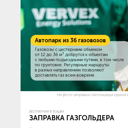
Автопарк из 36 газовозов
Газовозы с цистернами объемом
3
от 12 до 36 м
добрутся к объектам
c любыми подъездными путями, в том числе
по грунтовке. Регулярные маршруты
в разных направлениях позволяют
доставлять газ всем вовремя.
На фото заправка газгольдера одной и
БЕСПЛАТНАЯ В УСАДАХ
ЗАПРАВКА ГАЗГОЛЬДЕРА