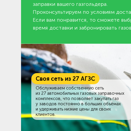
заправки вашего газгольдера.
Проконсультируем по условиям доста
Если вам понравится, то сможете выб
время доставки и забронировать газов
Своя сеть из 27 АГЗС
Обслуживаем собственную сеть
из 27 автомобильных газовых заправочных
комплексов, что позволяет закупать газ
у заводов постоянно в больших объёмах
и удерживать низкие цены для своих
клиентов.