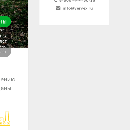
8-800-444-30-16
info@vervex.ru
ны
ГЗС,
ная
яют
ены
аза.
лению
цены