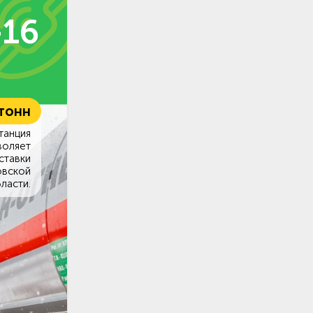
-16
 тонн
танция
воляет
ставки
овской
ласти.