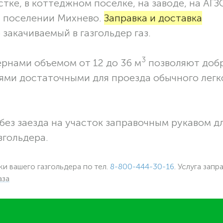
тке, в коттеджном посёлке, на заводе, на АГЗ
м поселении Михнево.
Заправка и доставка
закачиваемый в газгольдер газ.
3
ернами объемом от 12 до 36 м
позволяют доб
ями достаточными для проезда обычного легк
без заезда на участок заправочным рукавом 
згольдера.
ки вашего газгольдера по тел.
8-800-444-30-16
. Услуга запр
аза