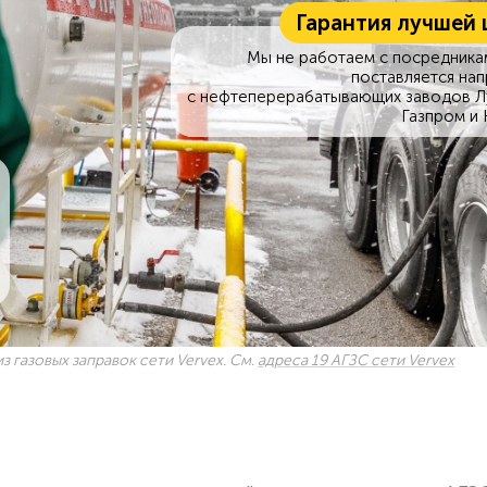
Гарантия лучшей 
Мы не работаем с посредникам
поставляется на
с нефтеперерабатывающих заводов Л
Газпром и 
з газовых заправок сети Vervex. См.
адреса 19 АГЗС сети Vervex