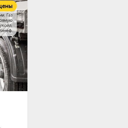
цены
и. Газ
прямую
укойл,
Кинеф.