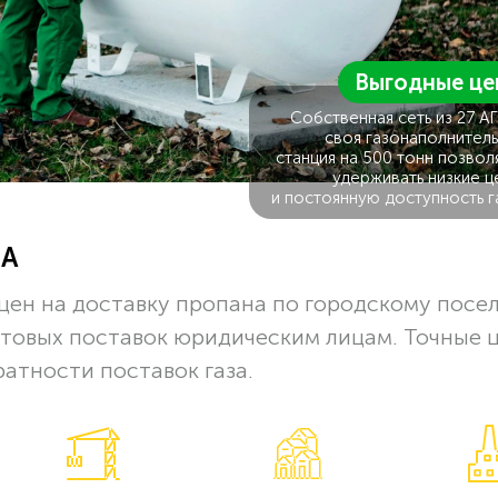
Выгодные це
Собственная сеть из 27 А
своя газонаполнитель
станция на 500 тонн позвол
удерживать низкие ц
и постоянную доступность г
ЗА
цен на доставку пропана по городскому посе
птовых поставок юридическим лицам. Точные 
ратности поставок газа.