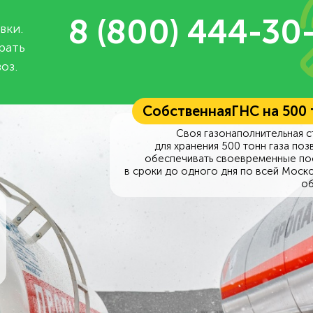
8 (800) 444-30
вки.
рать
оз.
Собственная
ГНС на 500
Своя газонаполнительная с
для хранения 500 тонн газа поз
обеспечивать своевременные по
в сроки до одного дня по всей Моск
об