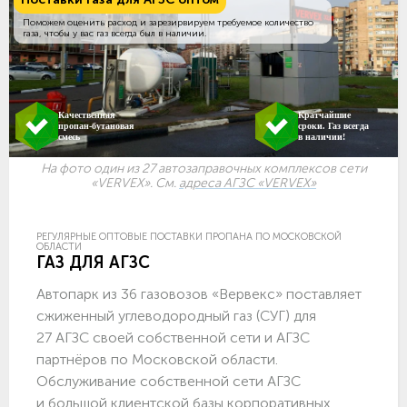
Поможем оценить расход и зарезирвируем требуемое количество
газа, чтобы у вас газ всегда был в наличии.
Качественная
Кратчайшие
пропан-бутановая
сроки. Газ всегда
смесь
в наличии!
На фото один из 27 автозаправочных комплексов сети
«VERVEX». См.
адреса АГЗС «VERVEX»
РЕГУЛЯРНЫЕ ОПТОВЫЕ ПОСТАВКИ ПРОПАНА ПО МОСКОВСКОЙ
ОБЛАСТИ
ГАЗ ДЛЯ АГЗС
Автопарк из 36 газовозов «Вервекс» поставляет
сжиженный углеводородный газ (СУГ) для
27 АГЗС своей собственной сети и АГЗС
партнёров по Московской области.
Обслуживание собственной сети АГЗС
и большой клиентской базы корпоративных