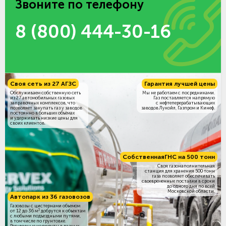
Звоните по телефону
8 (800) 444-30-16
Своя сеть из 27 АГЗС
Гарантия лучшей цены
Обслуживаем собственную сеть
Мы не работаем с посредниками.
из 27 автомобильных газовых
Газ поставляется напрямую
заправочных комплексов, что
с нефтеперерабатывающих
позволяет закупать газ у заводов
заводов Лукойл, Газпром и Кинеф.
постоянно в больших объёмах
и удерживать низкие цены для
своих клиентов.
Собственная
ГНС на 500 тонн
Своя газонаполнительная
станция для хранения 500 тонн
газа позволяет обеспечивать
своевременные поставки в сроки
до одного дня по всей
Московской области.
Автопарк из 36 газовозов
Газовозы с цистернами объемом
3
от 12 до 36 м
добрутся к объектам
c любыми подъездными путями,
в том числе по грунтовке.
Регулярные маршруты в разных