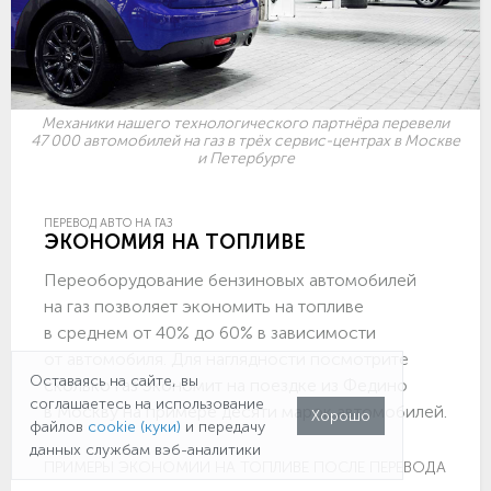
Механики нашего технологического партнёра перевели
47 000 автомобилей на газ в трёх сервис-центрах в Москве
и Петербурге
ПЕРЕВОД АВТО НА ГАЗ
ЭКОНОМИЯ НА ТОПЛИВЕ
Переоборудование бензиновых автомобилей
на газ позволяет экономить на топливе
в среднем от 40% до 60% в зависимости
от автомобиля. Для наглядности посмотрите
Оставаясь на сайте, вы
сколько газ экономит на поездке из Федино
соглашаетесь на использование
в Москву на примере десяти марок автомобилей.
Хорошо
файлов
cookie (куки)
и передачу
данных службам вэб-аналитики
ПРИМЕРЫ ЭКОНОМИИ НА ТОПЛИВЕ ПОСЛЕ ПЕРЕВОДА НА ГА