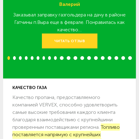
Валерий
Заказывал заправку газгольдера на дачу в районе
З
 за
Гатчины п.Выра еще в феврале. Понравилась как
качество…
ЧИТАТЬ ОТЗЫВ
1
2
3
4
5
6
7
8
9
10
11
12
13
14
15
16
17
18
19
20
КАЧЕСТВО ГАЗА
Качество пропана, предоставляемого
компанией VERVEX, способно удовлетворить
самые высокие требования каждого клиента
благодаря взаимодействию с крупнейшими
проверенным поставщиками региона.
Топливо
поставляется напрямую с крупнейших