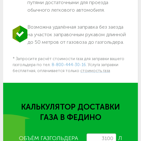
путями достаточными для проезда
обычного легкового автомобиля.
Возможна удалённая заправка без заезда
на участок заправочным рукавом длинной
до 50 метров от газовоза до газгольдера.
* Запросите расчёт стоимости газа для заправки вашего
газгольдера по тел.
8-800-444-30-16
. Услуга заправки
бесплатная, оплачивается только
стоимость газа
КАЛЬКУЛЯТОР ДОСТАВКИ
ГАЗА
В ФЕДИНО
ОБЪЁМ ГАЗГОЛЬДЕРА
Л