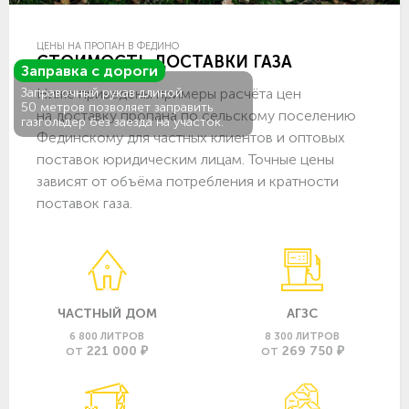
ЦЕНЫ НА ПРОПАН В ФЕДИНО
СТОИМОСТЬ ДОСТАВКИ ГАЗА
Заправка с дороги
Ниже приведены примеры расчёта цен
Заправочный рукав длиной
50 метров позволяет заправить
на доставку пропана по сельскому поселению
газгольдер без заезда на участок.
Фединскому для частных клиентов и оптовых
поставок юридическим лицам. Точные цены
зависят от объёма потребления и кратности
поставок газа.
ЧАСТНЫЙ ДОМ
АГЗС
6 800 ЛИТРОВ
8 300 ЛИТРОВ
221 000 ₽
269 750 ₽
ОТ
ОТ