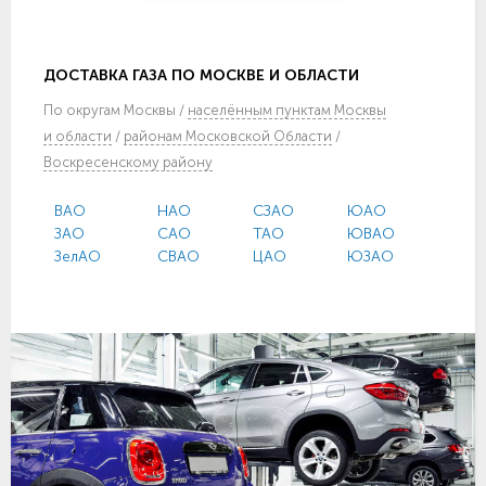
ДОСТАВКА ГАЗА ПО МОСКВЕ И ОБЛАСТИ
По
округам Москвы
/
населённым пунктам Москвы
и области
/
районам Московской Области
/
Воскресенскому району
ВАО
НАО
СЗАО
ЮАО
ЗАО
САО
ТАО
ЮВАО
ЗелАО
СВАО
ЦАО
ЮЗАО