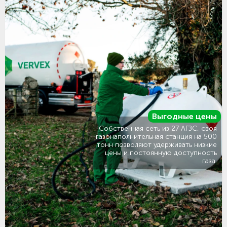
Выгодные цены
Собственная сеть из 27 АГЗС, своя
газонаполнительная станция на 500
тонн позволяют удерживать низкие
цены и постоянную доступность
газа.