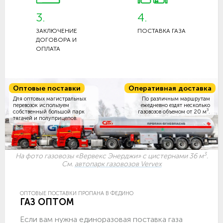
3.
4.
ЗАКЛЮЧЕНИЕ
ПОСТАВКА ГАЗА
ДОГОВОРА И
ОПЛАТА
Оптовые поставки
Оперативная доставка
Для оптовых магистральных
По различным маршрутам
перевозок используем
ежедневно ездят несколько
3
собственный большой парк
газовозов объемом
от 20 м
.
тягачей и полуприцепов.
3
На фото газовозы «Вервекс Энерджи» с цистернами 36 м
.
См.
автопарк газовозов Vervex
ОПТОВЫЕ ПОСТАВКИ ПРОПАНА В ФЕДИНО
ГАЗ ОПТОМ
Если вам нужна единоразовая поставка газа