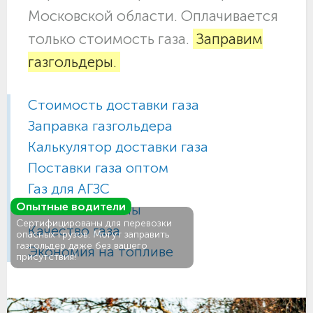
Московской области. Оплачивается
только стоимость газа.
Заправим
газгольдеры.
Стоимость доставки газа
Заправка газгольдера
Калькулятор доставки газа
Поставки газа оптом
Газ для АГЗС
Опытные водители
Газовые баллоны
Сертифицированы для перевозки
Качество газа
опасных грузов. Могут заправить
газгольдер даже без вашего
Экономия на топливе
присутствия!