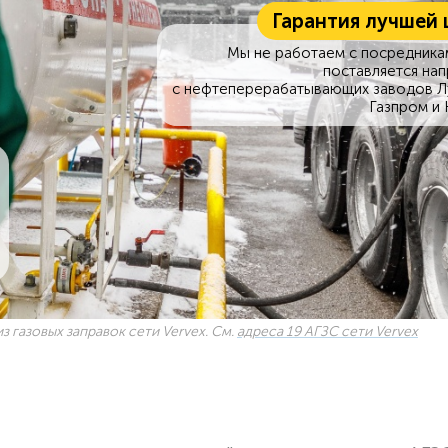
Гарантия лучшей 
Мы не работаем с посредникам
поставляется на
с нефтеперерабатывающих заводов Л
Газпром и 
з газовых заправок сети Vervex. См.
адреса 19 АГЗС сети Vervex