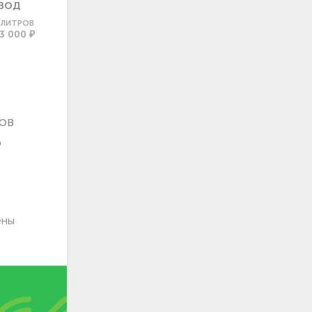
ВОД
0 ЛИТРОВ
3 000 ₽
ов
о
ены