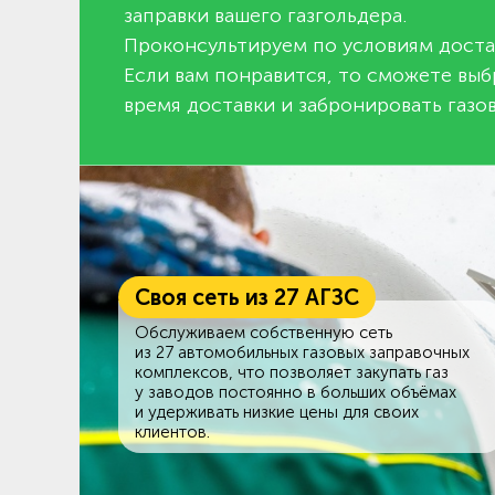
заправки вашего газгольдера.
Проконсультируем по условиям доста
Если вам понравится, то сможете выб
время доставки и забронировать газов
Своя сеть из 27 АГЗС
Обслуживаем собственную сеть
из 27 автомобильных газовых заправочных
комплексов, что позволяет закупать газ
у заводов постоянно в больших объёмах
и удерживать низкие цены для своих
клиентов.