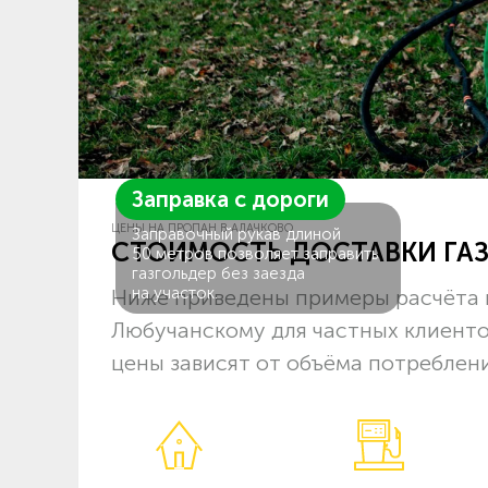
Заправка с дороги
ЦЕНЫ НА ПРОПАН В АЛАЧКОВО
Заправочный рукав длиной
СТОИМОСТЬ ДОСТАВКИ ГА
50 метров позволяет заправить
газгольдер без заезда
на участок.
Ниже приведены примеры расчёта 
Любучанскому для частных клиенто
цены зависят от объёма потреблени