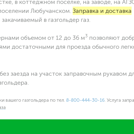
тке, в коттеджном посёлке, на заводе, на АГЗ
 поселении Любучанском.
Заправка и доставка
закачиваемый в газгольдер газ.
3
ернами объемом от 12 до 36 м
позволяют доб
ями достаточными для проезда обычного легк
без заезда на участок заправочным рукавом 
згольдера.
ки вашего газгольдера по тел.
8-800-444-30-16
. Услуга запр
аза