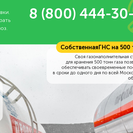
8 (800) 444-30
вки.
рать
оз.
Собственная
ГНС на 500
Своя газонаполнительная с
для хранения 500 тонн газа поз
обеспечивать своевременные по
в сроки до одного дня по всей Моск
об