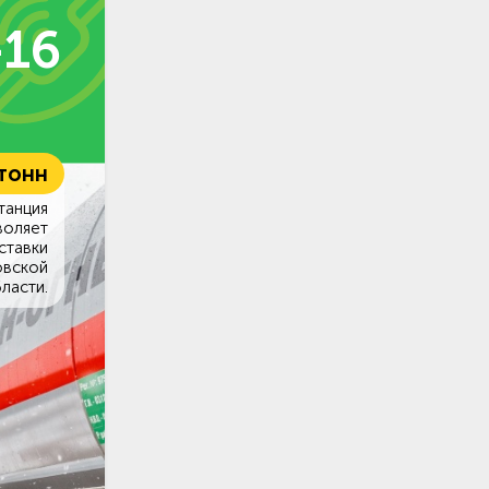
-16
 тонн
танция
воляет
ставки
овской
ласти.