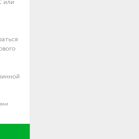
С или
раться
ового
длинной
авки