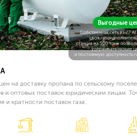
Выгодные це
Собственная сеть из 27 А
своя газонаполнитель
станция на 500 тонн позвол
удерживать низкие ц
и постоянную доступность г
ЗА
цен на доставку пропана по сельскому посел
в и оптовых поставок юридическим лицам. Т
я и кратности поставок газа.