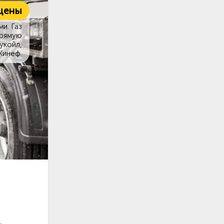
цены
и. Газ
прямую
укойл,
Кинеф.