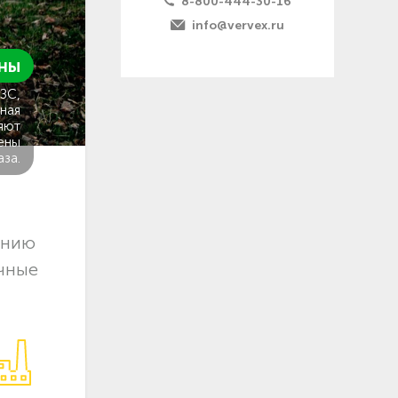
8-800-444-30-16
info@vervex.ru
ны
ГЗС,
ная
яют
ены
аза.
ению
очные