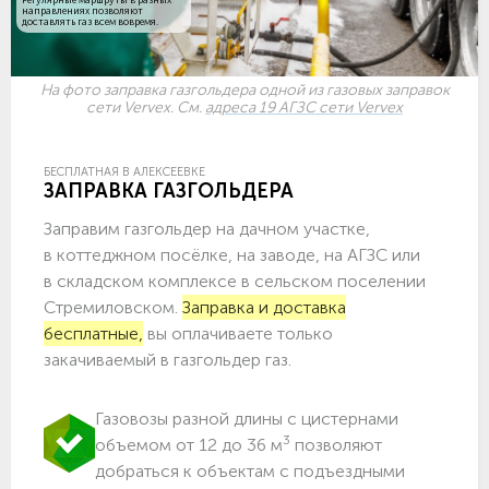
направлениях позволяют
доставлять газ всем вовремя.
На фото заправка газгольдера одной из газовых заправок
сети Vervex. См.
адреса 19 АГЗС сети Vervex
БЕСПЛАТНАЯ В АЛЕКСЕЕВКЕ
ЗАПРАВКА ГАЗГОЛЬДЕРА
Заправим газгольдер на дачном участке,
в коттеджном посёлке, на заводе, на АГЗС или
в складском комплексе в сельском поселении
Стремиловском.
Заправка и доставка
бесплатные,
вы оплачиваете только
закачиваемый в газгольдер газ.
Газовозы разной длины с цистернами
3
объемом от 12 до 36 м
позволяют
добраться к объектам c подъездными