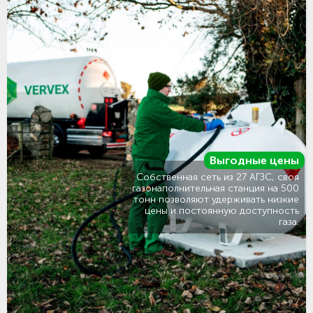
Выгодные цены
Собственная сеть из 27 АГЗС, своя
газонаполнительная станция на 500
тонн позволяют удерживать низкие
цены и постоянную доступность
газа.