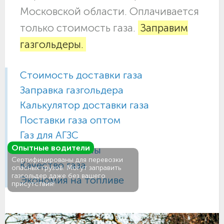
Московской области. Оплачивается
только стоимость газа.
Заправим
газгольдеры.
Стоимость доставки газа
Заправка газгольдера
Калькулятор доставки газа
Поставки газа оптом
Газ для АГЗС
Опытные водители
Газовые баллоны
Сертифицированы для перевозки
Качество газа
опасных грузов. Могут заправить
газгольдер даже без вашего
Экономия на топливе
присутствия!