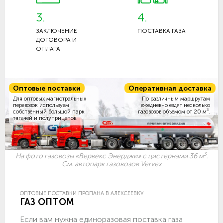
3.
4.
ЗАКЛЮЧЕНИЕ
ПОСТАВКА ГАЗА
ДОГОВОРА И
ОПЛАТА
Оптовые поставки
Оперативная доставка
Для оптовых магистральных
По различным маршрутам
перевозок используем
ежедневно ездят несколько
3
собственный большой парк
газовозов объемом
от 20 м
.
тягачей и полуприцепов.
3
На фото газовозы «Вервекс Энерджи» с цистернами 36 м
.
См.
автопарк газовозов Vervex
ОПТОВЫЕ ПОСТАВКИ ПРОПАНА В АЛЕКСЕЕВКУ
ГАЗ ОПТОМ
Если вам нужна единоразовая поставка газа