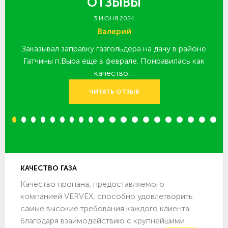
ОТЗЫВЫ
3 ИЮНЯ 2024
Валерий
Заказывал заправку газгольдера на дачу в районе
З
 за
Гатчины п.Выра еще в феврале. Понравилась как
качество…
ЧИТАТЬ ОТЗЫВ
1
2
3
4
5
6
7
8
9
10
11
12
13
14
15
16
17
18
19
20
КАЧЕСТВО ГАЗА
Качество пропана, предоставляемого
компанией VERVEX, способно удовлетворить
самые высокие требования каждого клиента
благодаря взаимодействию с крупнейшими