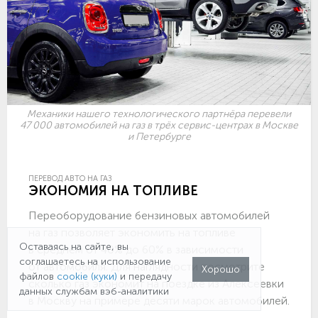
Механики нашего технологического партнёра перевели
47 000 автомобилей на газ в трёх сервис-центрах в Москве
и Петербурге
ПЕРЕВОД АВТО НА ГАЗ
ЭКОНОМИЯ НА ТОПЛИВЕ
Переоборудование бензиновых автомобилей
на газ позволяет экономить на топливе
Оставаясь на сайте, вы
в среднем от 40% до 60% в зависимости
соглашаетесь на использование
от автомобиля. Для наглядности посмотрите
Хорошо
файлов
cookie (куки)
и передачу
сколько газ экономит на поездке из Алексеевки
данных службам вэб-аналитики
в Москву на примере десяти марок автомобилей.