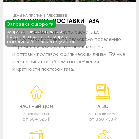
ЦЕНЫ НА ПРОПАН В АЛЕКСЕЕВКЕ
СТОИМОСТЬ ДОСТАВКИ ГАЗА
Заправка с дороги
Ниже приведены примеры расчёта цен
Заправочный рукав длиной
50 метров позволяет заправить
на доставку пропана по сельскому поселению
газгольдер без заезда на участок.
Стремиловскому для частных клиентов
и оптовых поставок юридическим лицам. Точные
цены зависят от объёма потребления
и кратности поставок газа.
ЧАСТНЫЙ ДОМ
АГЗС
9 370 ЛИТРОВ
11 100 ЛИТРОВ
304 525 ₽
360 750 ₽
ОТ
ОТ