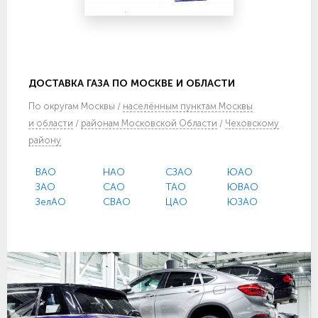
ДОСТАВКА ГАЗА ПО МОСКВЕ И ОБЛАСТИ
По
округам Москвы
/
населённым пунктам Москвы
и области
/
районам Московской Области
/
Чеховскому
району
ВАО
НАО
СЗАО
ЮАО
ЗАО
САО
ТАО
ЮВАО
ЗелАО
СВАО
ЦАО
ЮЗАО