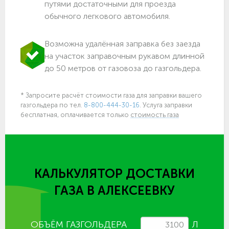
путями достаточными для проезда
обычного легкового автомобиля.
Возможна удалённая заправка без заезда
на участок заправочным рукавом длинной
до 50 метров от газовоза до газгольдера.
* Запросите расчёт стоимости газа для заправки вашего
газгольдера по тел.
8-800-444-30-16
. Услуга заправки
бесплатная, оплачивается только
стоимость газа
КАЛЬКУЛЯТОР ДОСТАВКИ
ГАЗА
В АЛЕКСЕЕВКУ
ОБЪЁМ ГАЗГОЛЬДЕРА
Л