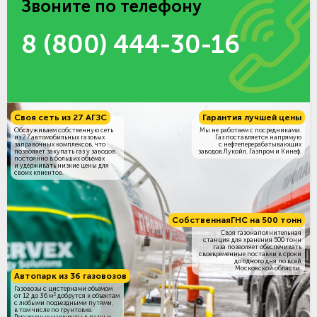
Звоните по телефону
8 (800) 444-30-16
Своя сеть из 27 АГЗС
Гарантия лучшей цены
Обслуживаем собственную сеть
Мы не работаем с посредниками.
из 27 автомобильных газовых
Газ поставляется напрямую
заправочных комплексов, что
с нефтеперерабатывающих
позволяет закупать газ у заводов
заводов Лукойл, Газпром и Кинеф.
постоянно в больших объёмах
и удерживать низкие цены для
своих клиентов.
Собственная
ГНС на 500 тонн
Своя газонаполнительная
станция для хранения 500 тонн
газа позволяет обеспечивать
своевременные поставки в сроки
до одного дня по всей
Московской области.
Автопарк из 36 газовозов
Газовозы с цистернами объемом
3
от 12 до 36 м
добрутся к объектам
c любыми подъездными путями,
в том числе по грунтовке.
Регулярные маршруты в разных