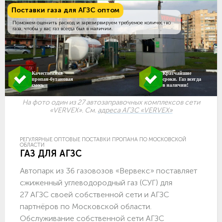
Поставки газа для АГЗС оптом
Поможем оценить расход и зарезирвируем требуемое количество
газа, чтобы у вас газ всегда был в наличии.
Качественная
Кратчайшие
пропан-бутановая
сроки. Газ всегда
смесь
в наличии!
На фото один из 27 автозаправочных комплексов сети
«VERVEX». См.
адреса АГЗС «VERVEX»
РЕГУЛЯРНЫЕ ОПТОВЫЕ ПОСТАВКИ ПРОПАНА ПО МОСКОВСКОЙ
ОБЛАСТИ
ГАЗ ДЛЯ АГЗС
Автопарк из 36 газовозов «Вервекс» поставляет
сжиженный углеводородный газ (СУГ) для
27 АГЗС своей собственной сети и АГЗС
партнёров по Московской области.
Обслуживание собственной сети АГЗС