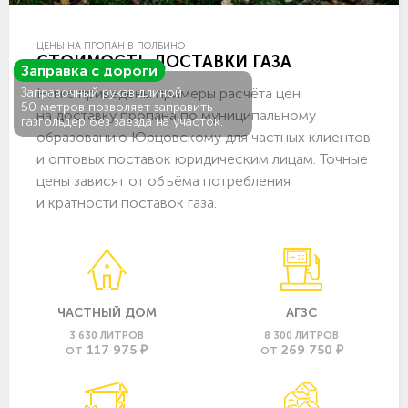
ЦЕНЫ НА ПРОПАН В ПОЛБИНО
СТОИМОСТЬ ДОСТАВКИ ГАЗА
Заправка с дороги
Ниже приведены примеры расчёта цен
Заправочный рукав длиной
50 метров позволяет заправить
на доставку пропана по муниципальному
газгольдер без заезда на участок.
образованию Юрцовскому для частных клиентов
и оптовых поставок юридическим лицам. Точные
цены зависят от объёма потребления
и кратности поставок газа.
ЧАСТНЫЙ ДОМ
АГЗС
3 630 ЛИТРОВ
8 300 ЛИТРОВ
117 975 ₽
269 750 ₽
ОТ
ОТ