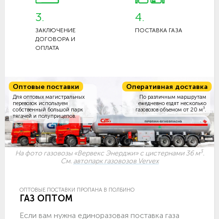
3.
4.
ЗАКЛЮЧЕНИЕ
ПОСТАВКА ГАЗА
ДОГОВОРА И
ОПЛАТА
Оптовые поставки
Оперативная доставка
Для оптовых магистральных
По различным маршрутам
перевозок используем
ежедневно ездят несколько
3
собственный большой парк
газовозов объемом
от 20 м
.
тягачей и полуприцепов.
3
На фото газовозы «Вервекс Энерджи» с цистернами 36 м
.
См.
автопарк газовозов Vervex
ОПТОВЫЕ ПОСТАВКИ ПРОПАНА В ПОЛБИНО
ГАЗ ОПТОМ
Если вам нужна единоразовая поставка газа