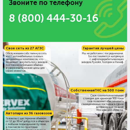
Звоните по телефону
8 (800) 444-30-16
Своя сеть из 27 АГЗС
Гарантия лучшей цены
Обслуживаем собственную сеть
Мы не работаем с посредниками.
из 27 автомобильных газовых
Газ поставляется напрямую
заправочных комплексов, что
с нефтеперерабатывающих
позволяет закупать газ у заводов
заводов Лукойл, Газпром и Кинеф.
постоянно в больших объёмах
и удерживать низкие цены для
своих клиентов.
Собственная
ГНС на 500 тонн
Своя газонаполнительная
станция для хранения 500 тонн
газа позволяет обеспечивать
своевременные поставки в сроки
до одного дня по всей
Московской области.
Автопарк из 36 газовозов
Газовозы с цистернами объемом
3
от 12 до 36 м
добрутся к объектам
c любыми подъездными путями,
в том числе по грунтовке.
Регулярные маршруты в разных