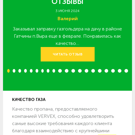
ОТЗЫВЫ
3 ИЮНЯ 2024
Валерий
Заказывал заправку газгольдера на дачу в районе
З
 за
Гатчины п.Выра еще в феврале. Понравилась как
качество…
ЧИТАТЬ ОТЗЫВ
1
2
3
4
5
6
7
8
9
10
11
12
13
14
15
16
17
18
19
20
КАЧЕСТВО ГАЗА
Качество пропана, предоставляемого
компанией VERVEX, способно удовлетворить
самые высокие требования каждого клиента
благодаря взаимодействию с крупнейшими