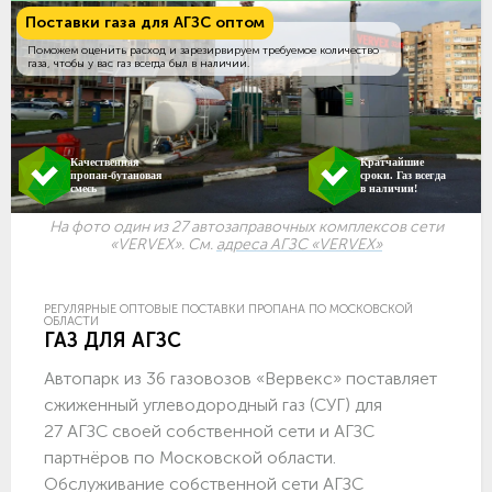
Поставки газа для АГЗС оптом
Поможем оценить расход и зарезирвируем требуемое количество
газа, чтобы у вас газ всегда был в наличии.
Качественная
Кратчайшие
пропан-бутановая
сроки. Газ всегда
смесь
в наличии!
На фото один из 27 автозаправочных комплексов сети
«VERVEX». См.
адреса АГЗС «VERVEX»
РЕГУЛЯРНЫЕ ОПТОВЫЕ ПОСТАВКИ ПРОПАНА ПО МОСКОВСКОЙ
ОБЛАСТИ
ГАЗ ДЛЯ АГЗС
Автопарк из 36 газовозов «Вервекс» поставляет
сжиженный углеводородный газ (СУГ) для
27 АГЗС своей собственной сети и АГЗС
партнёров по Московской области.
Обслуживание собственной сети АГЗС