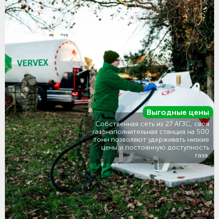
Выгодные цены
Собственная сеть из 27 АГЗС, своя
газонаполнительная станция на 500
тонн позволяют удерживать низкие
цены и постоянную доступность
газа.