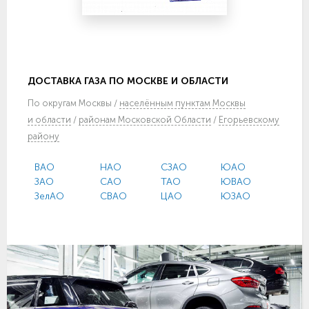
ДОСТАВКА ГАЗА ПО МОСКВЕ И ОБЛАСТИ
По
округам Москвы
/
населённым пунктам Москвы
и области
/
районам Московской Области
/
Егорьевскому
району
ВАО
НАО
СЗАО
ЮАО
ЗАО
САО
ТАО
ЮВАО
ЗелАО
СВАО
ЦАО
ЮЗАО