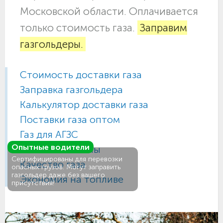
Московской области. Оплачивается
только стоимость газа.
Заправим
газгольдеры.
Стоимость доставки газа
Заправка газгольдера
Калькулятор доставки газа
Поставки газа оптом
Газ для АГЗС
Опытные водители
Газовые баллоны
Сертифицированы для перевозки
Качество газа
опасных грузов. Могут заправить
газгольдер даже без вашего
Экономия на топливе
присутствия!