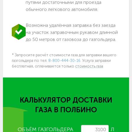
путями достаточными для проезда
обычного легкового автомобиля.
Возможна удалённая заправка без заезда
на участок заправочным рукавом длинной
до 50 метров от газовоза до газгольдера.
* Запросите расчёт стоимости газа для заправки вашего
газгольдера по тел.
8-800-444-30-16
. Услуга заправки
бесплатная, оплачивается только
стоимость газа
КАЛЬКУЛЯТОР ДОСТАВКИ
ГАЗА
В ПОЛБИНО
ОБЪЁМ ГАЗГОЛЬДЕРА
Л