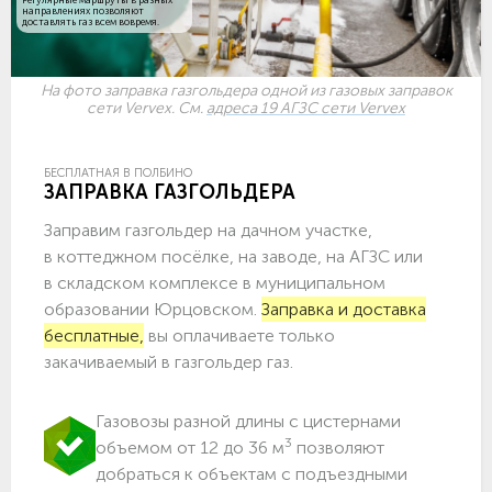
направлениях позволяют
доставлять газ всем вовремя.
На фото заправка газгольдера одной из газовых заправок
сети Vervex. См.
адреса 19 АГЗС сети Vervex
БЕСПЛАТНАЯ В ПОЛБИНО
ЗАПРАВКА ГАЗГОЛЬДЕРА
Заправим газгольдер на дачном участке,
в коттеджном посёлке, на заводе, на АГЗС или
в складском комплексе в муниципальном
образовании Юрцовском.
Заправка и доставка
бесплатные,
вы оплачиваете только
закачиваемый в газгольдер газ.
Газовозы разной длины с цистернами
3
объемом от 12 до 36 м
позволяют
добраться к объектам c подъездными