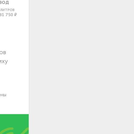
ВОД
0 ЛИТРОВ
81 750 ₽
ов
иху
ены