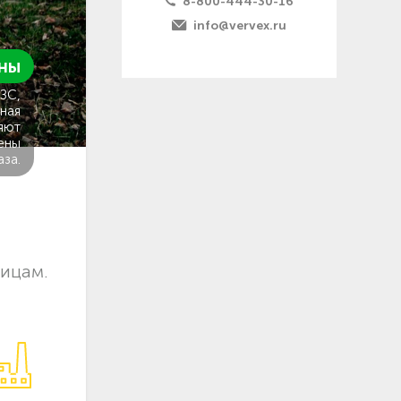
8-800-444-30-16
info@vervex.ru
ны
ГЗС,
ная
яют
ены
аза.
лицам.