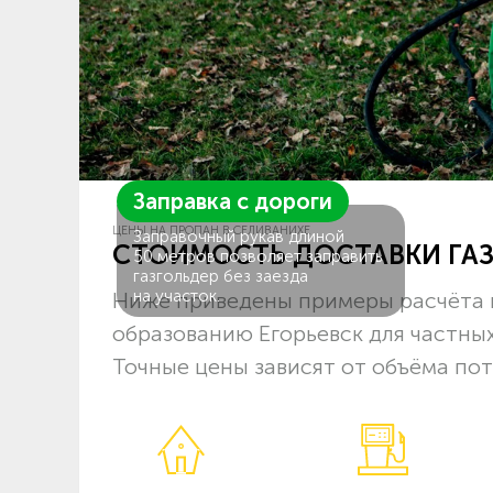
Заправка с дороги
ЦЕНЫ НА ПРОПАН В СЕЛИВАНИХЕ
Заправочный рукав длиной
СТОИМОСТЬ ДОСТАВКИ ГА
50 метров позволяет заправить
газгольдер без заезда
на участок.
Ниже приведены примеры расчёта 
образованию Егорьевск для частны
Точные цены зависят от объёма пот