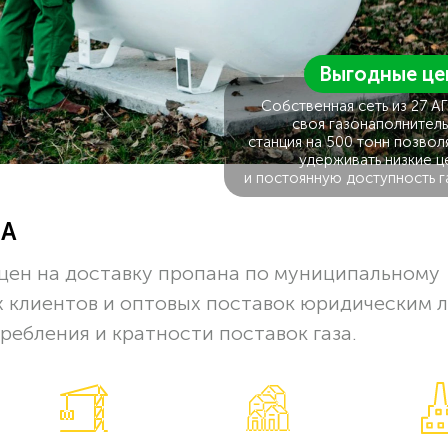
Выгодные це
Собственная сеть из 27 А
своя газонаполнитель
станция на 500 тонн позвол
удерживать низкие ц
и постоянную доступность г
ЗА
цен на доставку пропана по муниципальному
х клиентов и оптовых поставок юридическим 
ребления и кратности поставок газа.