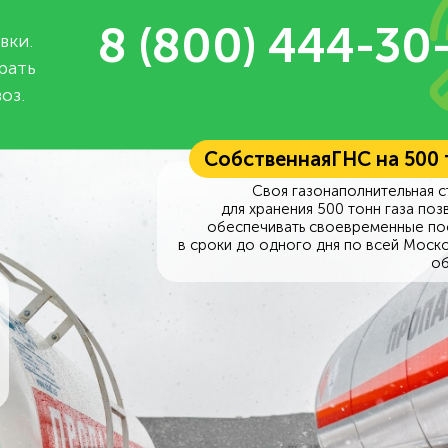
8 (800) 444-30
вки.
рать
оз.
Собственная
ГНС на 500
Своя газонаполнительная с
для хранения 500 тонн газа поз
обеспечивать своевременные по
в сроки до одного дня по всей Моск
об