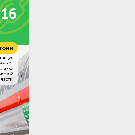
-16
 тонн
танция
воляет
ставки
овской
ласти.