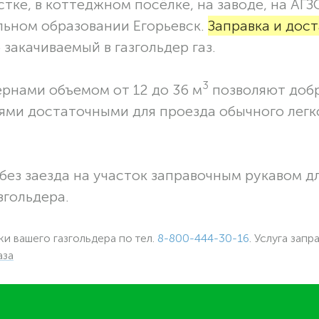
тке, в коттеджном посёлке, на заводе, на АГЗ
льном образовании Егорьевск.
Заправка и дост
закачиваемый в газгольдер газ.
3
ернами объемом от 12 до 36 м
позволяют доб
ями достаточными для проезда обычного легк
без заезда на участок заправочным рукавом 
згольдера.
ки вашего газгольдера по тел.
8-800-444-30-16
. Услуга запр
аза