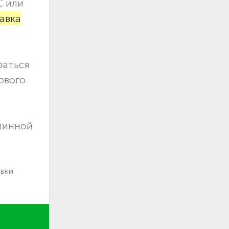
С или
авка
раться
ового
длинной
авки