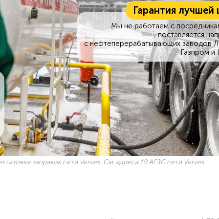
Гарантия лучшей 
Мы не работаем с посредникам
поставляется на
с нефтеперерабатывающих заводов Л
Газпром и 
з газовых заправок сети Vervex. См.
адреса 19 АГЗС сети Vervex