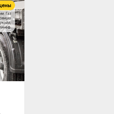
цены
и. Газ
прямую
укойл,
Кинеф.