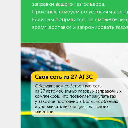
заправки вашего газгольдера.
Проконсультируем по условиям доста
Если вам понравится, то сможете выб
время доставки и забронировать газов
Своя сеть из 27 АГЗС
Обслуживаем собственную сеть
из 27 автомобильных газовых заправочных
комплексов, что позволяет закупать газ
у заводов постоянно в больших объёмах
и удерживать низкие цены для своих
клиентов.