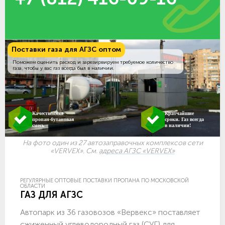
Поставки газа для АГЗС оптом
Поможем оценить расход и зарезирвируем требуемое количество
газа, чтобы у вас газ всегда был в наличии.
Качественная
Кратчайшие
пропан-бутановая
сроки. Газ всегда
смесь
в наличии!
На фото один из 27 автозаправочных комплексов сети
«VERVEX». См.
адреса АГЗС «VERVEX»
РЕГУЛЯРНЫЕ ОПТОВЫЕ ПОСТАВКИ ПРОПАНА ПО МОСКОВСКОЙ
ОБЛАСТИ
ГАЗ ДЛЯ АГЗС
Автопарк из 36 газовозов «Вервекс» поставляет
сжиженный углеводородный газ (СУГ) для