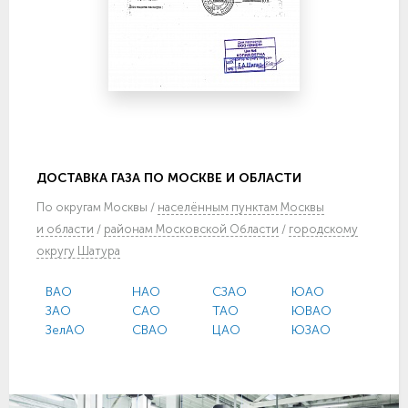
ДОСТАВКА ГАЗА ПО МОСКВЕ И ОБЛАСТИ
По
округам Москвы
/
населённым пунктам Москвы
и области
/
районам Московской Области
/
городскому
округу Шатура
ВАО
НАО
СЗАО
ЮАО
ЗАО
САО
ТАО
ЮВАО
ЗелАО
СВАО
ЦАО
ЮЗАО