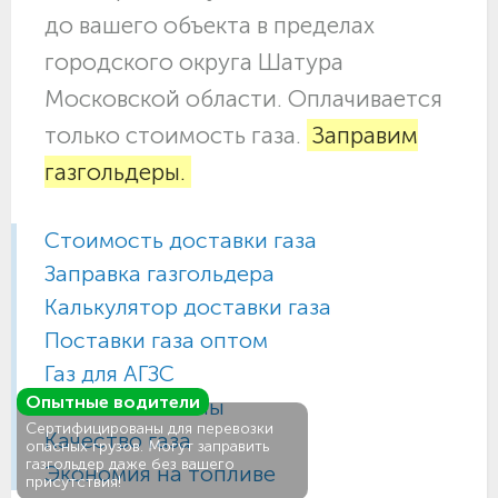
до вашего объекта в пределах
городского округа Шатура
Московской области. Оплачивается
только стоимость газа.
Заправим
газгольдеры.
Стоимость доставки газа
Заправка газгольдера
Калькулятор доставки газа
Поставки газа оптом
Газ для АГЗС
Опытные водители
Газовые баллоны
Сертифицированы для перевозки
Качество газа
опасных грузов. Могут заправить
газгольдер даже без вашего
Экономия на топливе
присутствия!