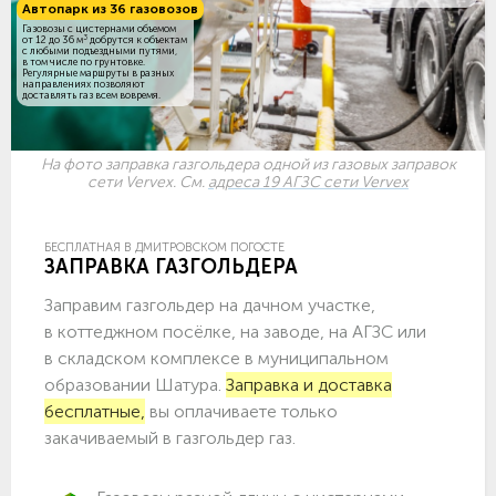
Автопарк из 36 газовозов
Газовозы с цистернами объемом
3
от 12 до 36 м
добрутся к объектам
c любыми подъездными путями,
в том числе по грунтовке.
Регулярные маршруты в разных
направлениях позволяют
доставлять газ всем вовремя.
На фото заправка газгольдера одной из газовых заправок
сети Vervex. См.
адреса 19 АГЗС сети Vervex
БЕСПЛАТНАЯ В ДМИТРОВСКОМ ПОГОСТЕ
ЗАПРАВКА ГАЗГОЛЬДЕРА
Заправим газгольдер на дачном участке,
в коттеджном посёлке, на заводе, на АГЗС или
в складском комплексе в муниципальном
образовании Шатура.
Заправка и доставка
бесплатные,
вы оплачиваете только
закачиваемый в газгольдер газ.