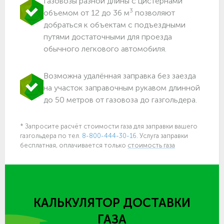
Газовозы разной длины с цистернами
3
объемом от 12 до 36 м
позволяют
добраться к объектам c подъездными
путями достаточными для проезда
обычного легкового автомобиля.
Возможна удалённая заправка без заезда
на участок заправочным рукавом длинной
до 50 метров от газовоза до газгольдера.
* Запросите расчёт стоимости газа для заправки вашего
газгольдера по тел.
8-800-444-30-16
. Услуга заправки
бесплатная, оплачивается только
стоимость газа
КАЛЬКУЛЯТОР ДОСТАВКИ
ГАЗА