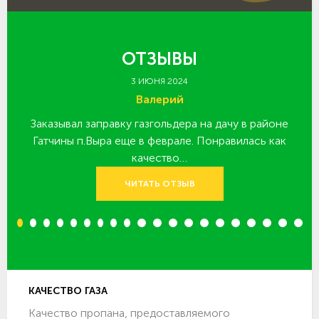
ОТЗЫВЫ
3 ИЮНЯ 2024
Валерий
Заказывал заправку газгольдера на дачу в районе
З
 за
Гатчины п.Выра еще в феврале. Понравилась как
качество…
ЧИТАТЬ ОТЗЫВ
1
2
3
4
5
6
7
8
9
10
11
12
13
14
15
16
17
18
19
20
КАЧЕСТВО ГАЗА
Качество пропана, предоставляемого