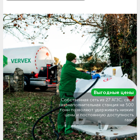
Выгодные цены
Собственная сеть из 27 АГЗС, своя
газонаполнительная станция на 500
тонн позволяют удерживать низкие
цены и постоянную доступность
газа.