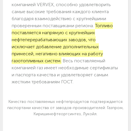
компанией VERVEX, способно удовлетворить
самые высокие требования каждого клиента
благодаря взаимодействию с крупнейшими
проверенным поставщиками региона.
Топливо
поставляется напрямую с крупнейших
нефтеперерабатывающих заводов, что
исключает добавление дополнительных
примесей, негативно влияющих на работу
газотопливных систем.
Весь поставляемый
компанией газ имеет необходимые сертификаты
и паспорта качества и удовлетворяет самым
жестким требованиям ГОСТ.
Качество поставляемых нефтепродуктов подтверждается
паспортами качества от заводов-производителей: Газпром,
Киришинефтеоргсинтез, Лукойл.