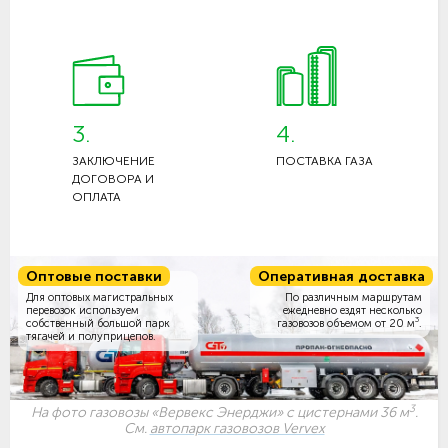
3.
4.
ЗАКЛЮЧЕНИЕ
ПОСТАВКА ГАЗА
ДОГОВОРА И
ОПЛАТА
Оптовые поставки
Оперативная доставка
Для оптовых магистральных
По различным маршрутам
перевозок используем
ежедневно ездят несколько
3
собственный большой парк
газовозов объемом
от 20 м
.
тягачей и полуприцепов.
3
На фото газовозы «Вервекс Энерджи» с цистернами 36 м
.
См.
автопарк газовозов Vervex