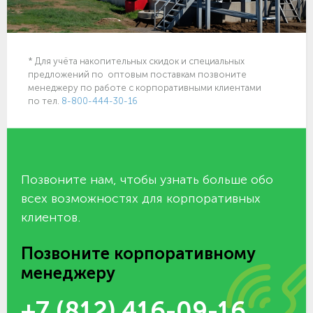
* Для учёта накопительных скидок и специальных
предложений по оптовым поставкам позвоните
менеджеру по работе с корпоративными клиентами
по тел.
8-800-444-30-16
Позвоните нам, чтобы узнать больше обо
всех возможностях для корпоративных
клиентов.
Позвоните корпоративному
менеджеру
+7 (812) 416-09-16