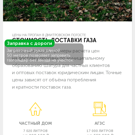
ЦЕНЫ НА ПРОПАН В ДМИТРОВСКОМ ПОГОСТЕ
СТОИМОСТЬ ДОСТАВКИ ГАЗА
Заправка с дороги
Ниже приведены примеры расчёта цен
Заправочный рукав длиной
50 метров позволяет заправить
на доставку пропана по муниципальному
газгольдер без заезда на участок.
образованию Шатура для частных клиентов
и оптовых поставок юридическим лицам. Точные
цены зависят от объёма потребления
и кратности поставок газа.
ЧАСТНЫЙ ДОМ
АГЗС
7 020 ЛИТРОВ
17 000 ЛИТРОВ