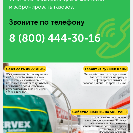
и забронировать газовоз.
Звоните по телефону
8 (800) 444-30-16
Своя сеть из 27 АГЗС
Гарантия лучшей цены
Обслуживаем собственную сеть
Мы не работаем с посредниками.
из 27 автомобильных газовых
Газ поставляется напрямую
заправочных комплексов, что
с нефтеперерабатывающих
позволяет закупать газ у заводов
заводов Лукойл, Газпром и Кинеф.
постоянно в больших объёмах
и удерживать низкие цены для
своих клиентов.
Собственная
ГНС на 500 тонн
Своя газонаполнительная
станция для хранения 500 тонн
газа позволяет обеспечивать
своевременные поставки в сроки
до одного дня по всей
Московской области.