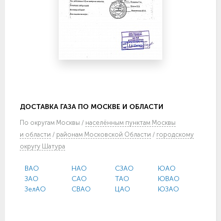
ДОСТАВКА ГАЗА ПО МОСКВЕ И ОБЛАСТИ
По
округам Москвы
/
населённым пунктам Москвы
и области
/
районам Московской Области
/
городскому
округу Шатура
ВАО
НАО
СЗАО
ЮАО
ЗАО
САО
ТАО
ЮВАО
ЗелАО
СВАО
ЦАО
ЮЗАО