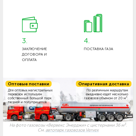
3.
4.
ЗАКЛЮЧЕНИЕ
ПОСТАВКА ГАЗА
ДОГОВОРА И
ОПЛАТА
Оптовые поставки
Оперативная доставка
Для оптовых магистральных
По различным маршрутам
перевозок используем
ежедневно ездят несколько
3
собственный большой парк
газовозов объемом
от 20 м
.
тягачей и полуприцепов.
3
На фото газовозы «Вервекс Энерджи» с цистернами 36 м
.
См.
автопарк газовозов Vervex