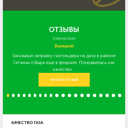
ОТЗЫВЫ
3 ИЮНЯ 2024
Валерий
Заказывал заправку газгольдера на дачу в районе
З
 за
Гатчины п.Выра еще в феврале. Понравилась как
качество…
ЧИТАТЬ ОТЗЫВ
1
2
3
4
5
6
7
8
9
10
11
12
13
14
15
16
17
18
19
20
КАЧЕСТВО ГАЗА