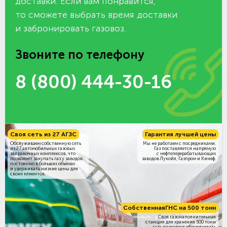
доставки. Если вам понравится,
то сможете выбрать время доставки
и забронировать газовоз.
Звоните по телефону
8 (800) 444-30-16
Своя сеть из 27 АГЗС
Гарантия лучшей цены
Обслуживаем собственную сеть
Мы не работаем с посредниками.
из 27 автомобильных газовых
Газ поставляется напрямую
заправочных комплексов, что
с нефтеперерабатывающих
позволяет закупать газ у заводов
заводов Лукойл, Газпром и Кинеф.
постоянно в больших объёмах
и удерживать низкие цены для
своих клиентов.
Собственная
ГНС на 500 тонн
Своя газонаполнительная
станция для хранения 500 тонн
газа позволяет обеспечивать