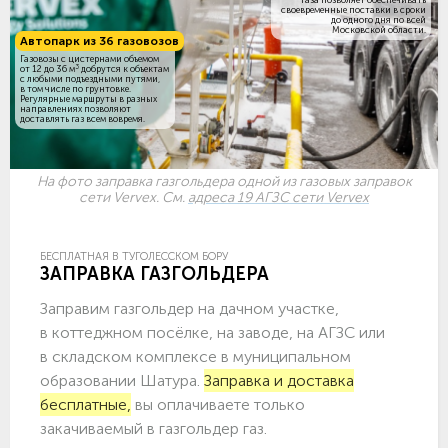
своевременные поставки в сроки
до одного дня по всей
Московской области.
Автопарк из 36 газовозов
Газовозы с цистернами объемом
3
от 12 до 36 м
добрутся к объектам
c любыми подъездными путями,
в том числе по грунтовке.
Регулярные маршруты в разных
направлениях позволяют
доставлять газ всем вовремя.
На фото заправка газгольдера одной из газовых заправок
сети Vervex. См.
адреса 19 АГЗС сети Vervex
БЕСПЛАТНАЯ В ТУГОЛЕССКОМ БОРУ
ЗАПРАВКА ГАЗГОЛЬДЕРА
Заправим газгольдер на дачном участке,
в коттеджном посёлке, на заводе, на АГЗС или
в складском комплексе в муниципальном
образовании Шатура.
Заправка и доставка
бесплатные,
вы оплачиваете только
закачиваемый в газгольдер газ.