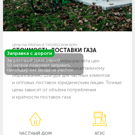
ЦЕНЫ НА ПРОПАН В ТУГОЛЕССКОМ БОРУ
СТОИМОСТЬ ДОСТАВКИ ГАЗА
Заправка с дороги
Ниже приведены примеры расчёта цен
Заправочный рукав длиной
50 метров позволяет заправить
на доставку пропана по муниципальному
газгольдер без заезда на участок.
образованию Шатура для частных клиентов
и оптовых поставок юридическим лицам. Точные
цены зависят от объёма потребления
и кратности поставок газа.
ЧАСТНЫЙ ДОМ
АГЗС