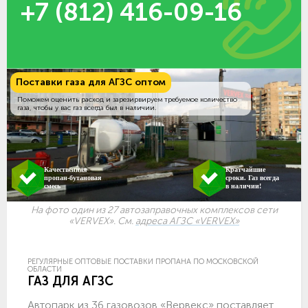
+7 (812) 416-09-16
Поставки газа для АГЗС оптом
Поможем оценить расход и зарезирвируем требуемое количество
газа, чтобы у вас газ всегда был в наличии.
Качественная
Кратчайшие
пропан-бутановая
сроки. Газ всегда
смесь
в наличии!
На фото один из 27 автозаправочных комплексов сети
«VERVEX». См.
адреса АГЗС «VERVEX»
РЕГУЛЯРНЫЕ ОПТОВЫЕ ПОСТАВКИ ПРОПАНА ПО МОСКОВСКОЙ
ОБЛАСТИ
ГАЗ ДЛЯ АГЗС
Автопарк из 36 газовозов «Вервекс» поставляет