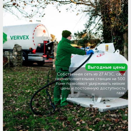
Выгодные цены
Собственная сеть из 27 АГЗС, своя
газонаполнительная станция на 500
тонн позволяют удерживать низкие
цены и постоянную доступность
газа.