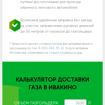
путями достаточными для проезда
обычного легкового автомобиля.
Возможна удалённая заправка без заезда
на участок заправочным рукавом длинной
до 50 метров от газовоза до газгольдера.
* Запросите расчёт стоимости газа для заправки вашего
газгольдера по тел.
8-800-444-30-16
. Услуга заправки
бесплатная, оплачивается только
стоимость газа
КАЛЬКУЛЯТОР ДОСТАВКИ
ГАЗА
В ИВАКИНО
ОБЪЁМ ГАЗГОЛЬДЕРА
Л