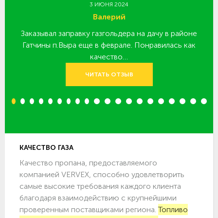
3 ИЮНЯ 2024
Валерий
Заказывал заправку газгольдера на дачу в районе
З
 за
Гатчины п.Выра еще в феврале. Понравилась как
качество…
ЧИТАТЬ ОТЗЫВ
1
2
3
4
5
6
7
8
9
10
11
12
13
14
15
16
17
18
19
20
КАЧЕСТВО ГАЗА
Качество пропана, предоставляемого
компанией VERVEX, способно удовлетворить
самые высокие требования каждого клиента
благодаря взаимодействию с крупнейшими
проверенным поставщиками региона.
Топливо