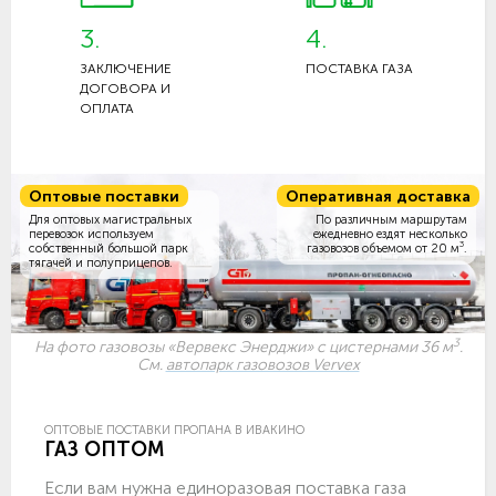
3.
4.
ЗАКЛЮЧЕНИЕ
ПОСТАВКА ГАЗА
ДОГОВОРА И
ОПЛАТА
Оптовые поставки
Оперативная доставка
Для оптовых магистральных
По различным маршрутам
перевозок используем
ежедневно ездят несколько
3
собственный большой парк
газовозов объемом
от 20 м
.
тягачей и полуприцепов.
3
На фото газовозы «Вервекс Энерджи» с цистернами 36 м
.
См.
автопарк газовозов Vervex
ОПТОВЫЕ ПОСТАВКИ ПРОПАНА В ИВАКИНО
ГАЗ ОПТОМ
Если вам нужна единоразовая поставка газа