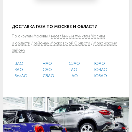
ДОСТАВКА ГАЗА ПО МОСКВЕ И ОБЛАСТИ
По
округам Москвы
/
населённым пунктам Москвы
и области
/
районам Московской Области
/
Можайскому
району
ВАО
НАО
СЗАО
ЮАО
ЗАО
САО
ТАО
ЮВАО
ЗелАО
СВАО
ЦАО
ЮЗАО