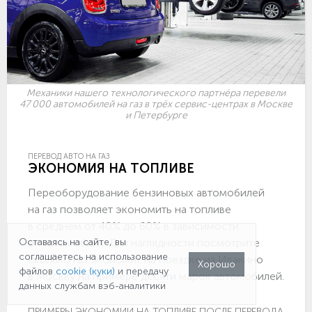
Механики нашего технологического партнёра перевели
47 000 автомобилей на газ в трёх сервис-центрах в Москве
и Петербурге
ПЕРЕВОД АВТО НА ГАЗ
ЭКОНОМИЯ НА ТОПЛИВЕ
Переоборудование бензиновых автомобилей
на газ позволяет экономить на топливе
в среднем от 40% до 60% в зависимости
от автомобиля. Для наглядности посмотрите
Оставаясь на сайте, вы
соглашаетесь на использование
сколько газ экономит на поездке из Ивакино
Хорошо
файлов
cookie (куки)
и передачу
в Москву на примере десяти марок автомобилей.
данных службам вэб-аналитики
ПРИМЕРЫ ЭКОНОМИИ НА ТОПЛИВЕ ПОСЛЕ ПЕРЕВОДА НА ГА