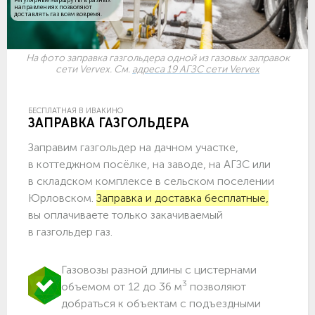
направлениях позволяют
доставлять газ всем вовремя.
На фото заправка газгольдера одной из газовых заправок
сети Vervex. См.
адреса 19 АГЗС сети Vervex
БЕСПЛАТНАЯ В ИВАКИНО
ЗАПРАВКА ГАЗГОЛЬДЕРА
Заправим газгольдер на дачном участке,
в коттеджном посёлке, на заводе, на АГЗС или
в складском комплексе в сельском поселении
Юрловском.
Заправка и доставка бесплатные,
вы оплачиваете только закачиваемый
в газгольдер газ.
Газовозы разной длины с цистернами
3
объемом от 12 до 36 м
позволяют
добраться к объектам c подъездными