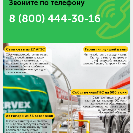
Звоните по телефону
8 (800) 444-30-16
Своя сеть из 27 АГЗС
Гарантия лучшей цены
Обслуживаем собственную сеть
Мы не работаем с посредниками.
из 27 автомобильных газовых
Газ поставляется напрямую
заправочных комплексов, что
с нефтеперерабатывающих
позволяет закупать газ у заводов
заводов Лукойл, Газпром и Кинеф.
постоянно в больших объёмах
и удерживать низкие цены для
своих клиентов.
Собственная
ГНС на 500 тонн
Своя газонаполнительная
станция для хранения 500 тонн
газа позволяет обеспечивать
своевременные поставки в сроки
до одного дня по всей
Московской области.
Автопарк из 36 газовозов
Газовозы с цистернами объемом
3
от 12 до 36 м
добрутся к объектам
c любыми подъездными путями,
в том числе по грунтовке.
Регулярные маршруты в разных