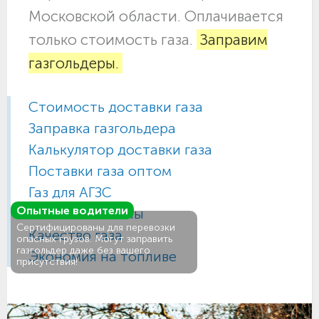
Московской области. Оплачивается
только стоимость газа.
Заправим
газгольдеры.
Стоимость доставки газа
Заправка газгольдера
Калькулятор доставки газа
Поставки газа оптом
Газ для АГЗС
Опытные водители
Газовые баллоны
Сертифицированы для перевозки
Качество газа
опасных грузов. Могут заправить
газгольдер даже без вашего
Экономия на топливе
присутствия!