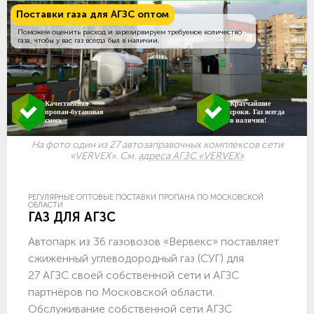
Поставки газа для АГЗС оптом
Поможем оценить расход и зарезирвируем требуемое количество
газа, чтобы у вас газ всегда был в наличии.
Качественная
Кратчайшие
пропан-бутановая
сроки. Газ всегда
смесь
в наличии!
На фото один из 27 автозаправочных комплексов сети
«VERVEX». См.
адреса АГЗС «VERVEX»
РЕГУЛЯРНЫЕ ОПТОВЫЕ ПОСТАВКИ ПРОПАНА ПО МОСКОВСКОЙ
ОБЛАСТИ
ГАЗ ДЛЯ АГЗС
Автопарк из 36 газовозов «Вервекс» поставляет
сжиженный углеводородный газ (СУГ) для
27 АГЗС своей собственной сети и АГЗС
партнёров по Московской области.
Обслуживание собственной сети АГЗС