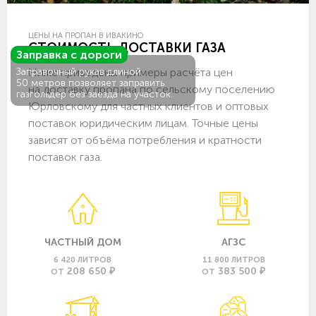
ЦЕНЫ НА ПРОПАН В ИВАКИНО
СТОИМОСТЬ ДОСТАВКИ ГАЗА
Заправка с дороги
Ниже приведены примеры расчёта цен
Заправочный рукав длиной
50 метров позволяет заправить
на доставку пропана по сельскому поселению
газгольдер без заезда на участок.
Юрловскому для частных клиентов и оптовых
поставок юридическим лицам. Точные цены
зависят от объёма потребления и кратности
поставок газа.
ЧАСТНЫЙ ДОМ
АГЗС
6 420 ЛИТРОВ
11 800 ЛИТРОВ
208 650 ₽
383 500 ₽
ОТ
ОТ