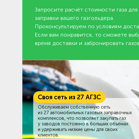
Запросите расчёт стоимости газа для
заправки вашего газгольдера.
Проконсультируем по условиям доста
Если вам понравится, то сможете выб
время доставки и забронировать газов
Своя сеть из 27 АГЗС
Обслуживаем собственную сеть
из 27 автомобильных газовых заправочных
комплексов, что позволяет закупать газ
у заводов постоянно в больших объёмах
и удерживать низкие цены для своих
клиентов.