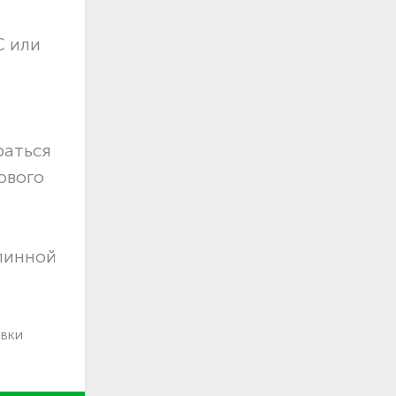
С или
раться
ового
длинной
авки