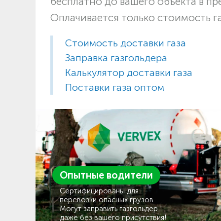
бесплатно до вашего объекта в п
Оплачивается только стоимость г
Стоимость доставки газа
Заправка газгольдера
Калькулятор доставки газа
Поставки газа оптом
Опытные водители
Сертифицированы для
перевозки опасных грузов.
Могут заправить газгольдер
даже без вашего присутствия!