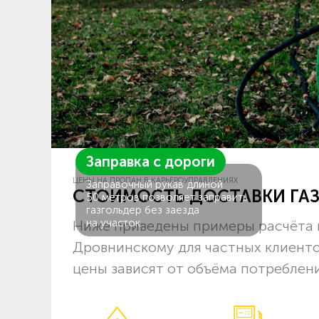
Заправка с дороги
ЦЕНЫ НА ПРОПАН В КАРЬЕРОУПРАВЛЕНИЯХ
Заправочный рукав длиной
СТОИМОСТЬ ДОСТАВКИ ГА
50 метров позволяет заправить
газгольдер без заезда
на участок.
Ниже приведены примеры расчёта 
Дровнинскому для частных клиенто
цены зависят от объёма потреблени