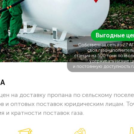
Выгодные це
Собственная сеть из 27 А
своя газонаполнитель
станция на 500 тонн позвол
удерживать низкие ц
и постоянную доступность г
ЗА
цен на доставку пропана по сельскому посел
в и оптовых поставок юридическим лицам. Т
я и кратности поставок газа.