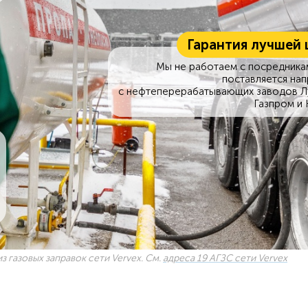
Гарантия лучшей 
Мы не работаем с посредникам
поставляется на
с нефтеперерабатывающих заводов Л
Газпром и 
з газовых заправок сети Vervex. См.
адреса 19 АГЗС сети Vervex