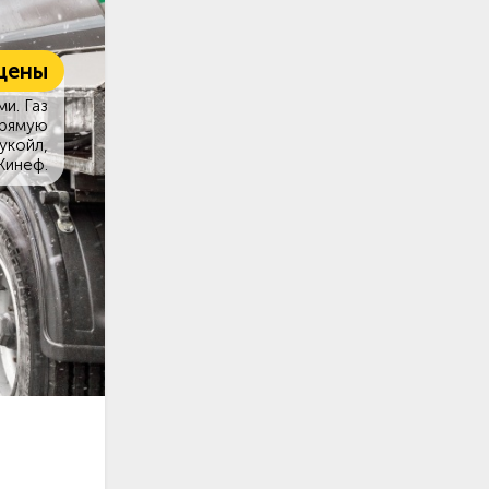
цены
и. Газ
прямую
укойл,
Кинеф.