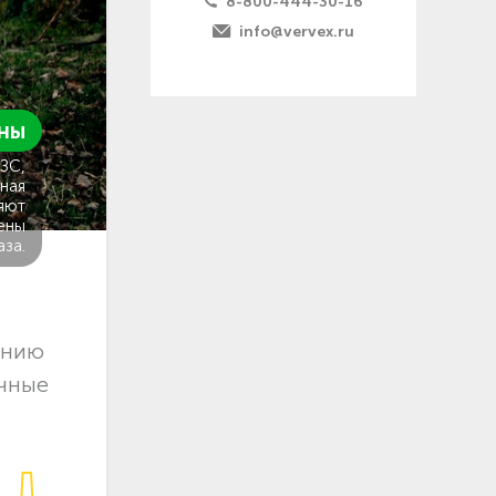
8-800-444-30-16
info@vervex.ru
ны
ГЗС,
ная
яют
ены
аза.
ению
очные