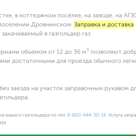
тке, в коттеджном посёлке, на заводе, на АГЗ
 поселении Дровнинском.
Заправка и доставка
закачиваемый в газгольдер газ.
3
ернами объемом от 12 до 36 м
позволяют доб
ями достаточными для проезда обычного легк
без заезда на участок заправочным рукавом 
згольдера.
ки вашего газгольдера по тел.
8-800-444-30-16
. Услуга запр
аза