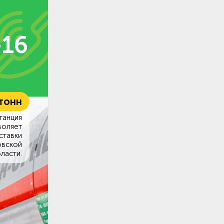
-16
 тонн
танция
воляет
ставки
овской
ласти.