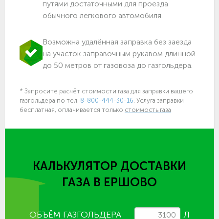
путями достаточными для проезда
обычного легкового автомобиля.
Возможна удалённая заправка без заезда
на участок заправочным рукавом длинной
до 50 метров от газовоза до газгольдера.
* Запросите расчёт стоимости газа для заправки вашего
газгольдера по тел.
8-800-444-30-16
. Услуга заправки
бесплатная, оплачивается только
стоимость газа
КАЛЬКУЛЯТОР ДОСТАВКИ
ГАЗА
В ЕРШОВО
ОБЪЁМ ГАЗГОЛЬДЕРА
Л