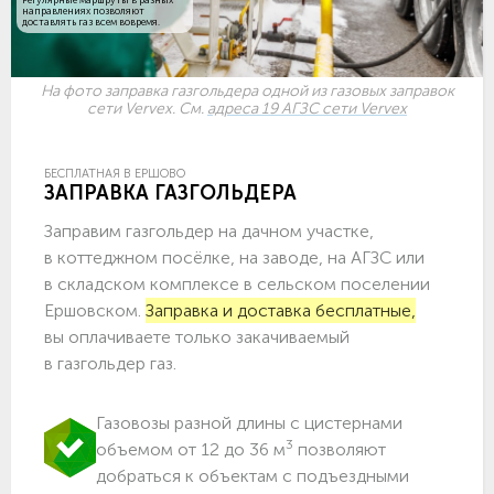
направлениях позволяют
доставлять газ всем вовремя.
На фото заправка газгольдера одной из газовых заправок
сети Vervex. См.
адреса 19 АГЗС сети Vervex
БЕСПЛАТНАЯ В ЕРШОВО
ЗАПРАВКА ГАЗГОЛЬДЕРА
Заправим газгольдер на дачном участке,
в коттеджном посёлке, на заводе, на АГЗС или
в складском комплексе в сельском поселении
Ершовском.
Заправка и доставка бесплатные,
вы оплачиваете только закачиваемый
в газгольдер газ.
Газовозы разной длины с цистернами
3
объемом от 12 до 36 м
позволяют
добраться к объектам c подъездными