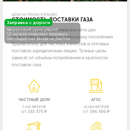
ЦЕНЫ НА ПРОПАН В ЕРШОВО
СТОИМОСТЬ ДОСТАВКИ ГАЗА
Заправка с дороги
Ниже приведены примеры расчёта цен
Заправочный рукав длиной
50 метров позволяет заправить
на доставку пропана по сельскому поселению
газгольдер без заезда на участок.
Ершовскому для частных клиентов и оптовых
поставок юридическим лицам. Точные цены
зависят от объёма потребления и кратности
поставок газа.
ЧАСТНЫЙ ДОМ
АГЗС
7 150 ЛИТРОВ
12 200 ЛИТРОВ
232 375 ₽
396 500 ₽
ОТ
ОТ