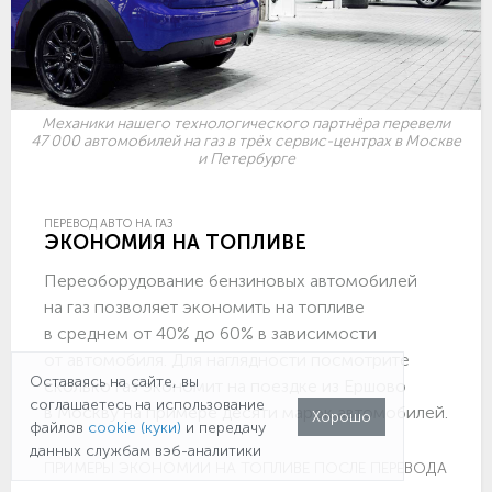
Механики нашего технологического партнёра перевели
47 000 автомобилей на газ в трёх сервис-центрах в Москве
и Петербурге
ПЕРЕВОД АВТО НА ГАЗ
ЭКОНОМИЯ НА ТОПЛИВЕ
Переоборудование бензиновых автомобилей
на газ позволяет экономить на топливе
в среднем от 40% до 60% в зависимости
от автомобиля. Для наглядности посмотрите
Оставаясь на сайте, вы
сколько газ экономит на поездке из Ершово
соглашаетесь на использование
в Москву на примере десяти марок автомобилей.
Хорошо
файлов
cookie (куки)
и передачу
данных службам вэб-аналитики
ПРИМЕРЫ ЭКОНОМИИ НА ТОПЛИВЕ ПОСЛЕ ПЕРЕВОДА НА ГА