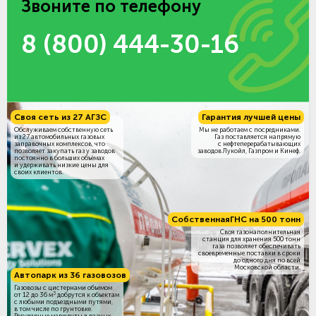
Звоните по телефону
8 (800) 444-30-16
Своя сеть из 27 АГЗС
Гарантия лучшей цены
Обслуживаем собственную сеть
Мы не работаем с посредниками.
из 27 автомобильных газовых
Газ поставляется напрямую
заправочных комплексов, что
с нефтеперерабатывающих
позволяет закупать газ у заводов
заводов Лукойл, Газпром и Кинеф.
постоянно в больших объёмах
и удерживать низкие цены для
своих клиентов.
Собственная
ГНС на 500 тонн
Своя газонаполнительная
станция для хранения 500 тонн
газа позволяет обеспечивать
своевременные поставки в сроки
до одного дня по всей
Московской области.
Автопарк из 36 газовозов
Газовозы с цистернами объемом
3
от 12 до 36 м
добрутся к объектам
c любыми подъездными путями,
в том числе по грунтовке.
Регулярные маршруты в разных