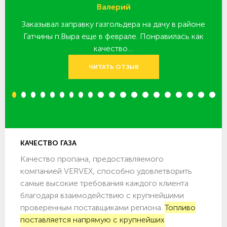
Валерий
Заказывал заправку газгольдера на дачу в районе
З
 за
Гатчины п.Выра еще в феврале. Понравилась как
качество…
ЧИТАТЬ ОТЗЫВ
1
2
3
4
5
6
7
8
9
10
11
12
13
14
15
16
17
18
19
20
КАЧЕСТВО ГАЗА
Качество пропана, предоставляемого
компанией VERVEX, способно удовлетворить
самые высокие требования каждого клиента
благодаря взаимодействию с крупнейшими
проверенным поставщиками региона.
Топливо
поставляется напрямую с крупнейших