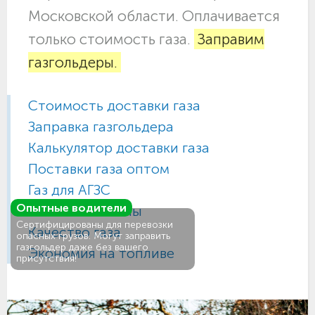
Московской области. Оплачивается
только стоимость газа.
Заправим
газгольдеры.
Стоимость доставки газа
Заправка газгольдера
Калькулятор доставки газа
Поставки газа оптом
Газ для АГЗС
Опытные водители
Газовые баллоны
Сертифицированы для перевозки
Качество газа
опасных грузов. Могут заправить
газгольдер даже без вашего
Экономия на топливе
присутствия!