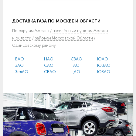
ДОСТАВКА ГАЗА ПО МОСКВЕ И ОБЛАСТИ
По
округам Москвы
/
населённым пунктам Москвы
и области
/
районам Московской Области
/
Одинцовскому району
ВАО
НАО
СЗАО
ЮАО
ЗАО
САО
ТАО
ЮВАО
ЗелАО
СВАО
ЦАО
ЮЗАО