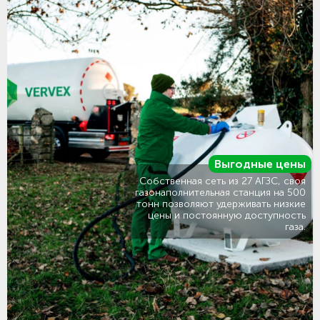
Выгодные цены
Собственная сеть из 27 АГЗС, своя
газонаполнительная станция на 500
тонн позволяют удерживать низкие
цены и постоянную доступность
газа.