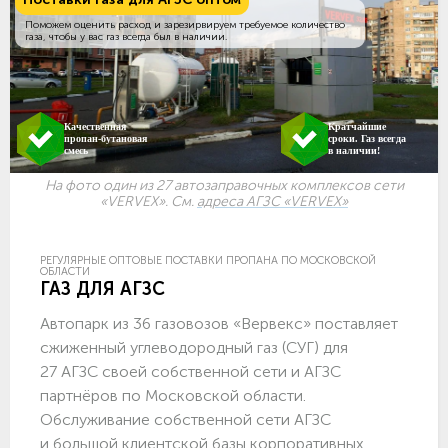
Поможем оценить расход и зарезирвируем требуемое количество
газа, чтобы у вас газ всегда был в наличии.
Качественная
Кратчайшие
пропан-бутановая
сроки. Газ всегда
смесь
в наличии!
На фото один из 27 автозаправочных комплексов сети
«VERVEX». См.
адреса АГЗС «VERVEX»
РЕГУЛЯРНЫЕ ОПТОВЫЕ ПОСТАВКИ ПРОПАНА ПО МОСКОВСКОЙ
ОБЛАСТИ
ГАЗ ДЛЯ АГЗС
Автопарк из 36 газовозов «Вервекс» поставляет
сжиженный углеводородный газ (СУГ) для
27 АГЗС своей собственной сети и АГЗС
партнёров по Московской области.
Обслуживание собственной сети АГЗС
и большой клиентской базы корпоративных