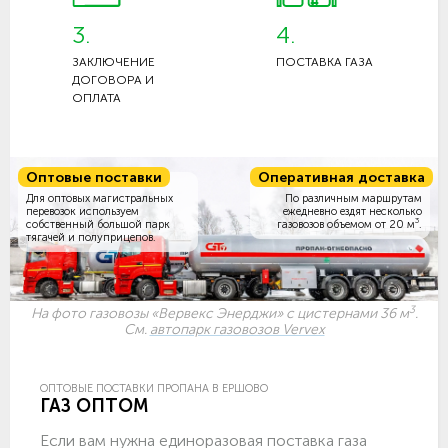
3.
4.
ЗАКЛЮЧЕНИЕ
ПОСТАВКА ГАЗА
ДОГОВОРА И
ОПЛАТА
Оптовые поставки
Оперативная доставка
Для оптовых магистральных
По различным маршрутам
перевозок используем
ежедневно ездят несколько
3
собственный большой парк
газовозов объемом
от 20 м
.
тягачей и полуприцепов.
3
На фото газовозы «Вервекс Энерджи» с цистернами 36 м
.
См.
автопарк газовозов Vervex
ОПТОВЫЕ ПОСТАВКИ ПРОПАНА В ЕРШОВО
ГАЗ ОПТОМ
Если вам нужна единоразовая поставка газа