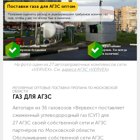
Поставки газа для АГЗС оптом
Поможем оценить расход и зарезирвируем требуемое количество
газа, чтобы у вас газ всегда был в наличии.
Качественная
Кратчайшие
пропан-бутановая
сроки. Газ всегда
смесь
в наличии!
На фото один из 27 автозаправочных комплексов сети
«VERVEX». См.
адреса АГЗС «VERVEX»
РЕГУЛЯРНЫЕ ОПТОВЫЕ ПОСТАВКИ ПРОПАНА ПО МОСКОВСКОЙ
ОБЛАСТИ
ГАЗ ДЛЯ АГЗС
Автопарк из 36 газовозов «Вервекс» поставляет
сжиженный углеводородный газ (СУГ) для
27 АГЗС своей собственной сети и АГЗС
партнёров по Московской области.
Обслуживание собственной сети АГЗС