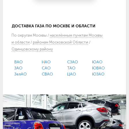
ДОСТАВКА ГАЗА ПО МОСКВЕ И ОБЛАСТИ
По
округам Москвы
/
населённым пунктам Москвы
и области
/
районам Московской Области
/
Одинцовскому району
ВАО
НАО
СЗАО
ЮАО
ЗАО
САО
ТАО
ЮВАО
ЗелАО
СВАО
ЦАО
ЮЗАО