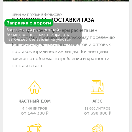
ЦЕНЫ НА ПРОПАН В ФУНЬКОВО
СТОИМОСТЬ ДОСТАВКИ ГАЗА
Заправка с дороги
Ниже приведены примеры расчёта цен
Заправочный рукав длиной
50 метров позволяет заправить
на доставку пропана по сельскому поселению
газгольдер без заезда на участок.
Ершовскому для частных клиентов и оптовых
поставок юридическим лицам. Точные цены
зависят от объёма потребления и кратности
поставок газа.
ЧАСТНЫЙ ДОМ
АГЗС
4 440 ЛИТРОВ
12 000 ЛИТРОВ
144 300 ₽
390 000 ₽
ОТ
ОТ