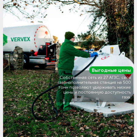
Выгодные цены
Собственная сеть из 27 АГЗС, своя
газонаполнительная станция на 500
тонн позволяют удерживать низкие
цены и постоянную доступность
газа.