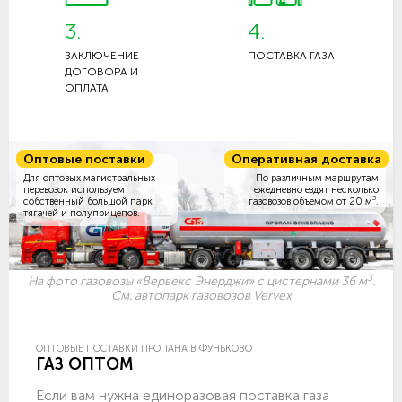
3.
4.
ЗАКЛЮЧЕНИЕ
ПОСТАВКА ГАЗА
ДОГОВОРА И
ОПЛАТА
Оптовые поставки
Оперативная доставка
Для оптовых магистральных
По различным маршрутам
перевозок используем
ежедневно ездят несколько
3
собственный большой парк
газовозов объемом
от 20 м
.
тягачей и полуприцепов.
3
На фото газовозы «Вервекс Энерджи» с цистернами 36 м
.
См.
автопарк газовозов Vervex
ОПТОВЫЕ ПОСТАВКИ ПРОПАНА В ФУНЬКОВО
ГАЗ ОПТОМ
Если вам нужна единоразовая поставка газа