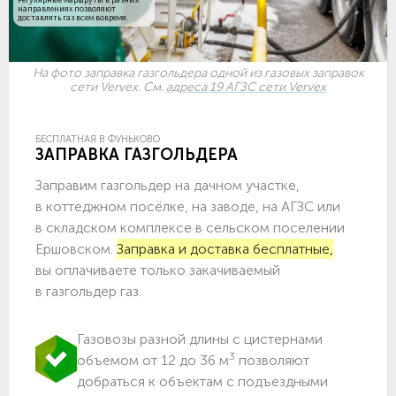
направлениях позволяют
доставлять газ всем вовремя.
На фото заправка газгольдера одной из газовых заправок
сети Vervex. См.
адреса 19 АГЗС сети Vervex
БЕСПЛАТНАЯ В ФУНЬКОВО
ЗАПРАВКА ГАЗГОЛЬДЕРА
Заправим газгольдер на дачном участке,
в коттеджном посёлке, на заводе, на АГЗС или
в складском комплексе в сельском поселении
Ершовском.
Заправка и доставка бесплатные,
вы оплачиваете только закачиваемый
в газгольдер газ.
Газовозы разной длины с цистернами
3
объемом от 12 до 36 м
позволяют
добраться к объектам c подъездными