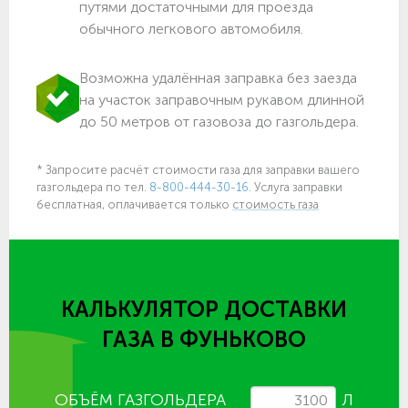
путями достаточными для проезда
обычного легкового автомобиля.
Возможна удалённая заправка без заезда
на участок заправочным рукавом длинной
до 50 метров от газовоза до газгольдера.
* Запросите расчёт стоимости газа для заправки вашего
газгольдера по тел.
8-800-444-30-16
. Услуга заправки
бесплатная, оплачивается только
стоимость газа
КАЛЬКУЛЯТОР ДОСТАВКИ
ГАЗА
В ФУНЬКОВО
ОБЪЁМ ГАЗГОЛЬДЕРА
Л