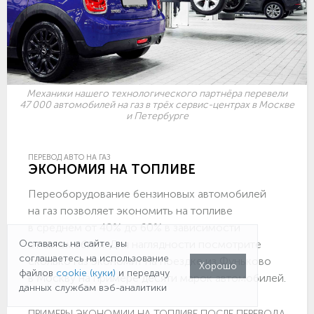
Механики нашего технологического партнёра перевели
47 000 автомобилей на газ в трёх сервис-центрах в Москве
и Петербурге
ПЕРЕВОД АВТО НА ГАЗ
ЭКОНОМИЯ НА ТОПЛИВЕ
Переоборудование бензиновых автомобилей
на газ позволяет экономить на топливе
в среднем от 40% до 60% в зависимости
от автомобиля. Для наглядности посмотрите
Оставаясь на сайте, вы
соглашаетесь на использование
сколько газ экономит на поездке из Фуньково
Хорошо
файлов
cookie (куки)
и передачу
в Москву на примере десяти марок автомобилей.
данных службам вэб-аналитики
ПРИМЕРЫ ЭКОНОМИИ НА ТОПЛИВЕ ПОСЛЕ ПЕРЕВОДА НА ГА