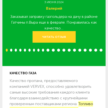
3 ИЮНЯ 2024
Валерий
Заказывал заправку газгольдера на дачу в районе
З
 за
Гатчины п.Выра еще в феврале. Понравилась как
качество…
ЧИТАТЬ ОТЗЫВ
1
2
3
4
5
6
7
8
9
10
11
12
13
14
15
16
17
18
19
20
КАЧЕСТВО ГАЗА
Качество пропана, предоставляемого
компанией VERVEX, способно удовлетворить
самые высокие требования каждого клиента
благодаря взаимодействию с крупнейшими
проверенным поставщиками региона.
Топливо