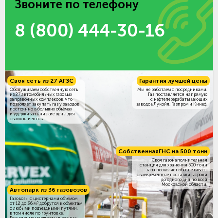
Звоните по телефону
8 (800) 444-30-16
Своя сеть из 27 АГЗС
Гарантия лучшей цены
Обслуживаем собственную сеть
Мы не работаем с посредниками.
из 27 автомобильных газовых
Газ поставляется напрямую
заправочных комплексов, что
с нефтеперерабатывающих
позволяет закупать газ у заводов
заводов Лукойл, Газпром и Кинеф.
постоянно в больших объёмах
и удерживать низкие цены для
своих клиентов.
Собственная
ГНС на 500 тонн
Своя газонаполнительная
станция для хранения 500 тонн
газа позволяет обеспечивать
своевременные поставки в сроки
до одного дня по всей
Московской области.
Автопарк из 36 газовозов
Газовозы с цистернами объемом
3
от 12 до 36 м
добрутся к объектам
c любыми подъездными путями,
в том числе по грунтовке.
Регулярные маршруты в разных