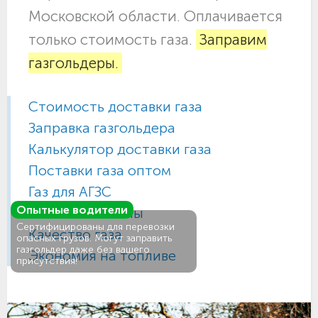
Московской области. Оплачивается
только стоимость газа.
Заправим
газгольдеры.
Стоимость доставки газа
Заправка газгольдера
Калькулятор доставки газа
Поставки газа оптом
Газ для АГЗС
Опытные водители
Газовые баллоны
Сертифицированы для перевозки
Качество газа
опасных грузов. Могут заправить
газгольдер даже без вашего
Экономия на топливе
присутствия!