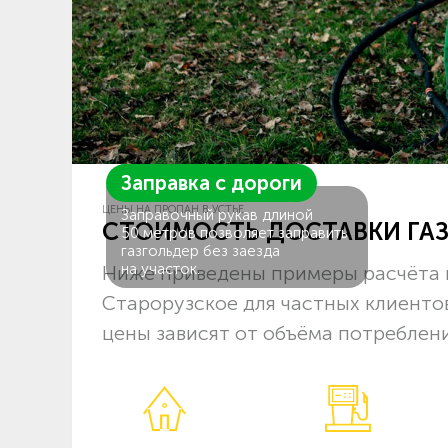
Заправка с дороги
ЦЕНЫ НА ПРОПАН В УСТЬЕ
Заправочный рукав длиной
СТОИМОСТЬ ДОСТАВКИ ГА
50 метров позволяет заправить
газгольдер без заезда
на участок.
Ниже приведены примеры расчёта 
Старорузское для частных клиенто
цены зависят от объёма потреблени