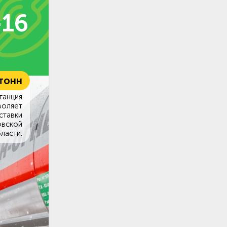
-16
 тонн
танция
воляет
ставки
овской
ласти.