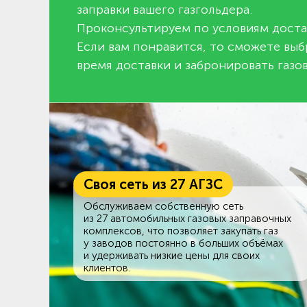
заправки вашего газгольдера.
Проконсультируем по условиям доста
Если вам понравится, то сможете выб
время доставки и забронировать газов
Своя сеть из 27 АГЗС
Обслуживаем собственную сеть
из 27 автомобильных газовых заправочных
комплексов, что позволяет закупать газ
у заводов постоянно в больших объёмах
и удерживать низкие цены для своих
клиентов.