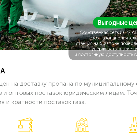
Выгодные це
Собственная сеть из 27 А
своя газонаполнитель
станция на 500 тонн позвол
удерживать низкие ц
и постоянную доступность г
ЗА
цен на доставку пропана по муниципальному 
в и оптовых поставок юридическим лицам. То
я и кратности поставок газа.