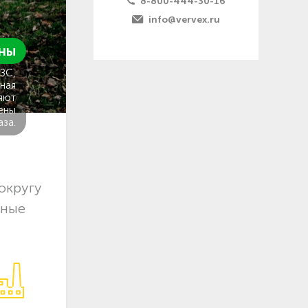
8-800-444-30-16
info@vervex.ru
ны
ГЗС,
ная
яют
ены
аза.
округу
чные