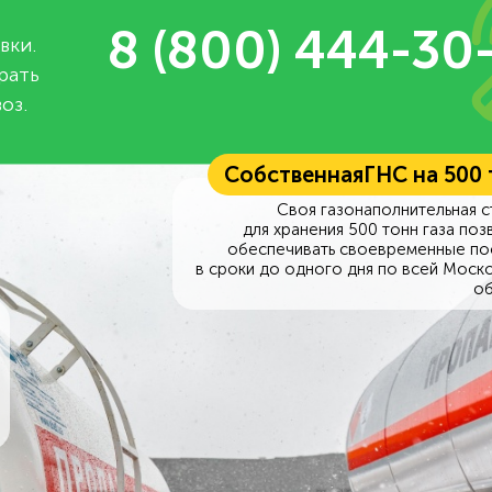
8 (800) 444-30
вки.
рать
оз.
Собственная
ГНС на 500
Своя газонаполнительная с
для хранения 500 тонн газа поз
обеспечивать своевременные по
в сроки до одного дня по всей Моск
об