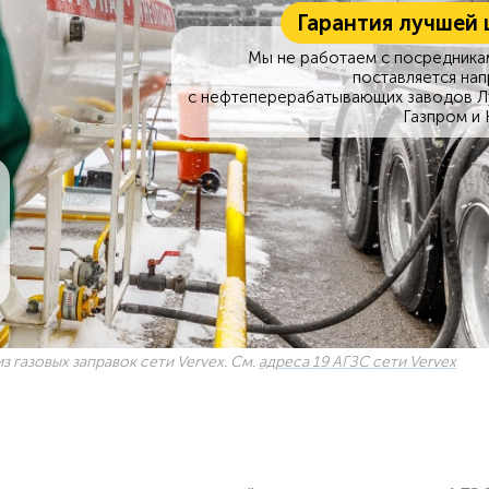
Гарантия лучшей 
Мы не работаем с посредникам
поставляется на
с нефтеперерабатывающих заводов Л
Газпром и 
з газовых заправок сети Vervex. См.
адреса 19 АГЗС сети Vervex