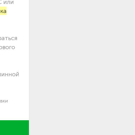
С или
вка
раться
ового
длинной
авки