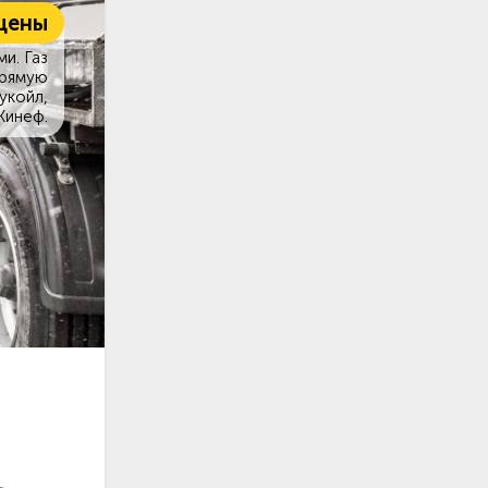
цены
и. Газ
прямую
укойл,
Кинеф.