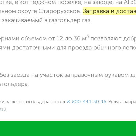
тке, в коттеджном посёлке, на заводе, на АГЗ
льном округе Старорузское.
Заправка и доста
закачиваемый в газгольдер газ.
3
ернами объемом от 12 до 36 м
позволяют доб
ями достаточными для проезда обычного легк
без заезда на участок заправочным рукавом 
згольдера.
ки вашего газгольдера по тел.
8-800-444-30-16
. Услуга запр
аза