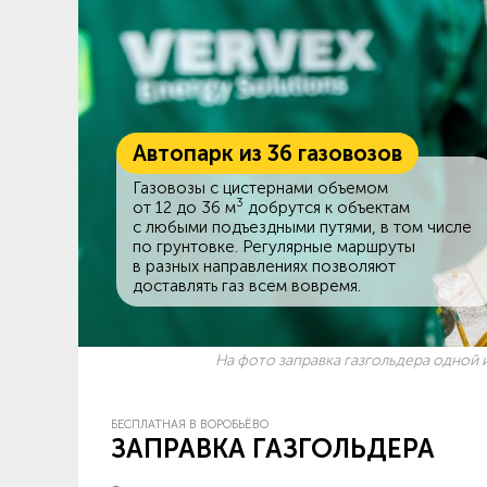
Автопарк из 36 газовозов
Газовозы с цистернами объемом
3
от 12 до 36 м
добрутся к объектам
c любыми подъездными путями, в том числе
по грунтовке. Регулярные маршруты
в разных направлениях позволяют
доставлять газ всем вовремя.
На фото заправка газгольдера одной и
БЕСПЛАТНАЯ В ВОРОБЬЁВО
ЗАПРАВКА ГАЗГОЛЬДЕРА