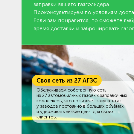
заправки вашего газгольдера.
Проконсультируем по условиям доста
Если вам понравится, то сможете выб
время доставки и забронировать газов
Своя сеть из 27 АГЗС
Обслуживаем собственную сеть
из 27 автомобильных газовых заправочных
комплексов, что позволяет закупать газ
у заводов постоянно в больших объёмах
и удерживать низкие цены для своих
клиентов.