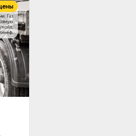
цены
и. Газ
прямую
укойл,
Кинеф.