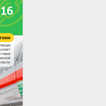
-16
 тонн
танция
воляет
ставки
овской
ласти.