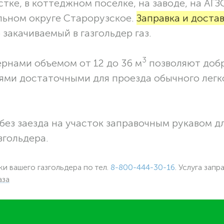
тке, в коттеджном посёлке, на заводе, на АГЗ
льном округе Старорузское.
Заправка и доста
закачиваемый в газгольдер газ.
3
ернами объемом от 12 до 36 м
позволяют доб
ями достаточными для проезда обычного легк
без заезда на участок заправочным рукавом 
згольдера.
ки вашего газгольдера по тел.
8-800-444-30-16
. Услуга запр
аза