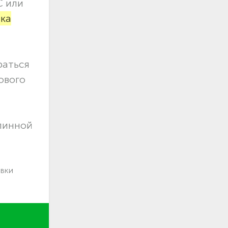
С или
вка
раться
ового
длинной
авки