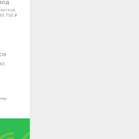
ВОД
0 ЛИТРОВ
30 750 ₽
ов
во
ены