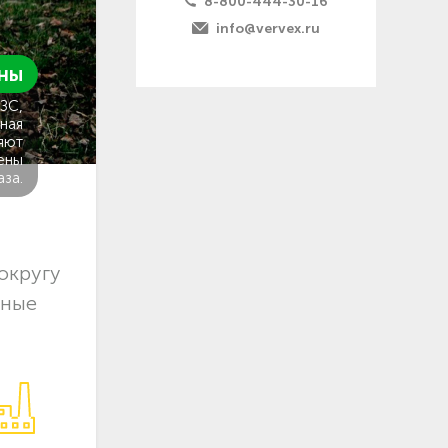
8-800-444-30-16
info@vervex.ru
ны
ГЗС,
ная
яют
ены
аза.
округу
чные