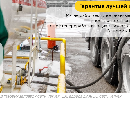
Гарантия лучшей 
Мы не работаем с посредникам
поставляется на
с нефтеперерабатывающих заводов Л
Газпром и 
з газовых заправок сети Vervex. См.
адреса 19 АГЗС сети Vervex