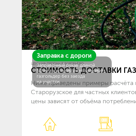
Заправка с дороги
ЦЕНЫ НА ПРОПАН В ВОРОБЬЁВО
Заправочный рукав длиной
СТОИМОСТЬ ДОСТАВКИ ГА
50 метров позволяет заправить
газгольдер без заезда
на участок.
Ниже приведены примеры расчёта 
Старорузское для частных клиенто
цены зависят от объёма потреблени