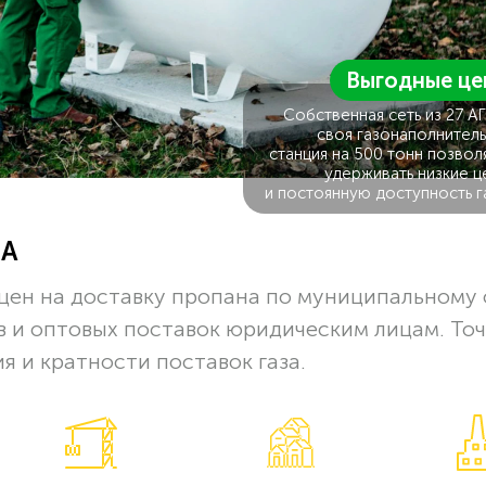
Выгодные це
Собственная сеть из 27 А
своя газонаполнитель
станция на 500 тонн позвол
удерживать низкие ц
и постоянную доступность г
ЗА
цен на доставку пропана по муниципальному 
в и оптовых поставок юридическим лицам. То
я и кратности поставок газа.