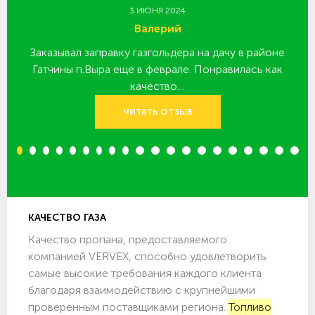
3 ИЮНЯ 2024
Валерий
Заказывал заправку газгольдера на дачу в районе
З
 за
Гатчины п.Выра еще в феврале. Понравилась как
качество…
ЧИТАТЬ ОТЗЫВ
1
2
3
4
5
6
7
8
9
10
11
12
13
14
15
16
17
18
19
20
КАЧЕСТВО ГАЗА
Качество пропана, предоставляемого
компанией VERVEX, способно удовлетворить
самые высокие требования каждого клиента
благодаря взаимодействию с крупнейшими
проверенным поставщиками региона.
Топливо