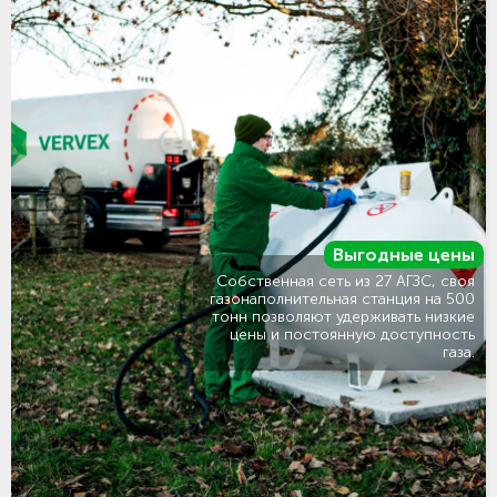
Выгодные цены
Собственная сеть из 27 АГЗС, своя
газонаполнительная станция на 500
тонн позволяют удерживать низкие
цены и постоянную доступность
газа.