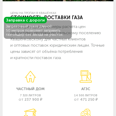
ЦЕНЫ НА ПРОПАН В КВАШЁНКАХ
СТОИМОСТЬ ДОСТАВКИ ГАЗА
Заправка с дороги
Ниже приведены примеры расчёта цен
Заправочный рукав длиной
50 метров позволяет заправить
на доставку пропана по сельскому поселению
газгольдер без заезда на участок.
Квашёнковскому для частных клиентов
и оптовых поставок юридическим лицам. Точные
цены зависят от объёма потребления
и кратности поставок газа.
ЧАСТНЫЙ ДОМ
АГЗС
7 320 ЛИТРОВ
14 500 ЛИТРОВ
237 900 ₽
471 250 ₽
ОТ
ОТ