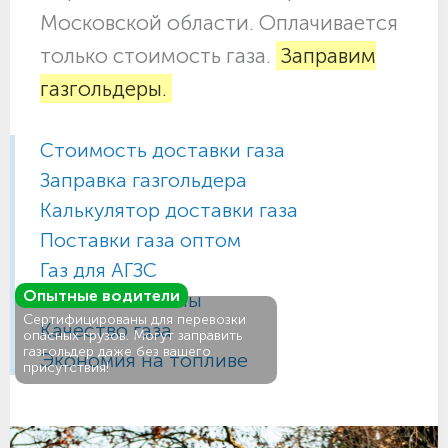
Московской области. Оплачивается
только стоимость газа.
Заправим
газгольдеры.
Стоимость доставки газа
Заправка газгольдера
Калькулятор доставки газа
Поставки газа оптом
Газ для АГЗС
Опытные водители
Газовые баллоны
Сертифицированы для перевозки
Качество газа
опасных грузов. Могут заправить
газгольдер даже без вашего
Экономия на топливе
присутствия!