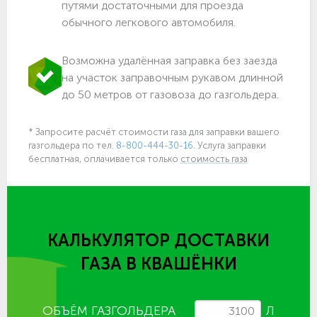
путями достаточными для проезда
обычного легкового автомобиля.
Возможна удалённая заправка без заезда
на участок заправочным рукавом длинной
до 50 метров от газовоза до газгольдера.
* Запросите расчёт стоимости газа для заправки вашего
газгольдера по тел.
8-800-444-30-16
. Услуга заправки
бесплатная, оплачивается только
стоимость газа
КАЛЬКУЛЯТОР ДОСТАВКИ
ГАЗА
В КВАШЁНКИ
ОБЪЁМ ГАЗГОЛЬДЕРА
Л