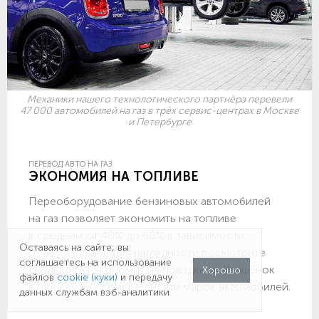
Механики нашего технологического партнёра перевели
47 000 автомобилей на газ в трёх сервис-центрах в Москве
и Петербурге
ПЕРЕВОД АВТО НА ГАЗ
ЭКОНОМИЯ НА ТОПЛИВЕ
Переоборудование бензиновых автомобилей
на газ позволяет экономить на топливе
в среднем от 40% до 60% в зависимости
Оставаясь на сайте, вы
от автомобиля. Для наглядности посмотрите
соглашаетесь на использование
сколько газ экономит на поездке из Квашёнок
Хорошо
файлов
cookie (куки)
и передачу
в Москву на примере десяти марок автомобилей.
данных службам вэб-аналитики