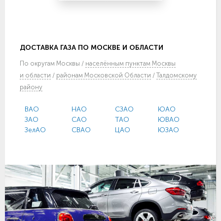
ДОСТАВКА ГАЗА ПО МОСКВЕ И ОБЛАСТИ
По
округам Москвы
/
населённым пунктам Москвы
и области
/
районам Московской Области
/
Талдомскому
району
ВАО
НАО
СЗАО
ЮАО
ЗАО
САО
ТАО
ЮВАО
ЗелАО
СВАО
ЦАО
ЮЗАО