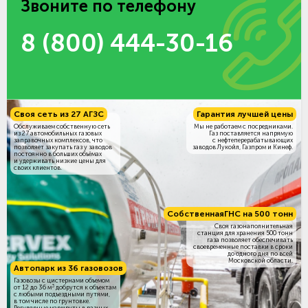
Звоните по телефону
8 (800) 444-30-16
Своя сеть из 27 АГЗС
Гарантия лучшей цены
Обслуживаем собственную сеть
Мы не работаем с посредниками.
из 27 автомобильных газовых
Газ поставляется напрямую
заправочных комплексов, что
с нефтеперерабатывающих
позволяет закупать газ у заводов
заводов Лукойл, Газпром и Кинеф.
постоянно в больших объёмах
и удерживать низкие цены для
своих клиентов.
Собственная
ГНС на 500 тонн
Своя газонаполнительная
станция для хранения 500 тонн
газа позволяет обеспечивать
своевременные поставки в сроки
до одного дня по всей
Московской области.
Автопарк из 36 газовозов
Газовозы с цистернами объемом
3
от 12 до 36 м
добрутся к объектам
c любыми подъездными путями,
в том числе по грунтовке.
Регулярные маршруты в разных