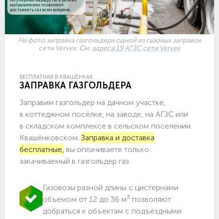
направлениях позволяют
доставлять газ всем вовремя.
На фото заправка газгольдера одной из газовых заправок
сети Vervex. См.
адреса 19 АГЗС сети Vervex
БЕСПЛАТНАЯ В КВАШЁНКАХ
ЗАПРАВКА ГАЗГОЛЬДЕРА
Заправим газгольдер на дачном участке,
в коттеджном посёлке, на заводе, на АГЗС или
в складском комплексе в сельском поселении
Квашёнковском.
Заправка и доставка
бесплатные,
вы оплачиваете только
закачиваемый в газгольдер газ.
Газовозы разной длины с цистернами
3
объемом от 12 до 36 м
позволяют
добраться к объектам c подъездными