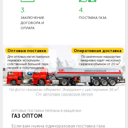
3.
4.
ЗАКЛЮЧЕНИЕ
ПОСТАВКА ГАЗА
ДОГОВОРА И
ОПЛАТА
Оптовые поставки
Оперативная доставка
Для оптовых магистральных
По различным маршрутам
перевозок используем
ежедневно ездят несколько
3
собственный большой парк
газовозов объемом
от 20 м
.
тягачей и полуприцепов.
3
На фото газовозы «Вервекс Энерджи» с цистернами 36 м
.
См.
автопарк газовозов Vervex
ОПТОВЫЕ ПОСТАВКИ ПРОПАНА В КВАШЁНКИ
ГАЗ ОПТОМ
Если вам нужна единоразовая поставка газа