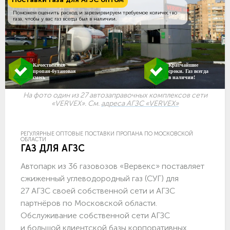
Поможем оценить расход и зарезирвируем требуемое количество
газа, чтобы у вас газ всегда был в наличии.
Качественная
Кратчайшие
пропан-бутановая
сроки. Газ всегда
смесь
в наличии!
На фото один из 27 автозаправочных комплексов сети
«VERVEX». См.
адреса АГЗС «VERVEX»
РЕГУЛЯРНЫЕ ОПТОВЫЕ ПОСТАВКИ ПРОПАНА ПО МОСКОВСКОЙ
ОБЛАСТИ
ГАЗ ДЛЯ АГЗС
Автопарк из 36 газовозов «Вервекс» поставляет
сжиженный углеводородный газ (СУГ) для
27 АГЗС своей собственной сети и АГЗС
партнёров по Московской области.
Обслуживание собственной сети АГЗС
и большой клиентской базы корпоративных