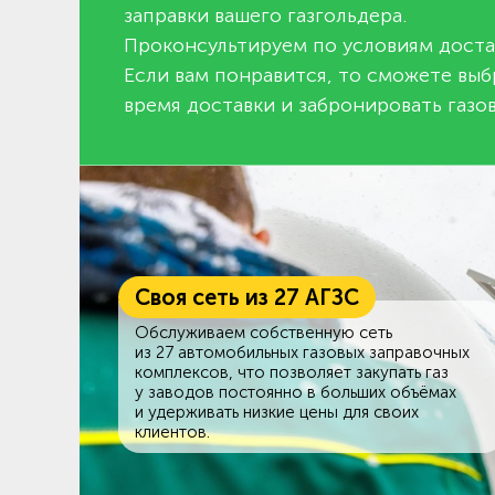
заправки вашего газгольдера.
Проконсультируем по условиям доста
Если вам понравится, то сможете выб
время доставки и забронировать газов
Своя сеть из 27 АГЗС
Обслуживаем собственную сеть
из 27 автомобильных газовых заправочных
комплексов, что позволяет закупать газ
у заводов постоянно в больших объёмах
и удерживать низкие цены для своих
клиентов.