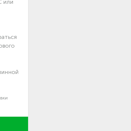
С или
раться
ового
длинной
авки