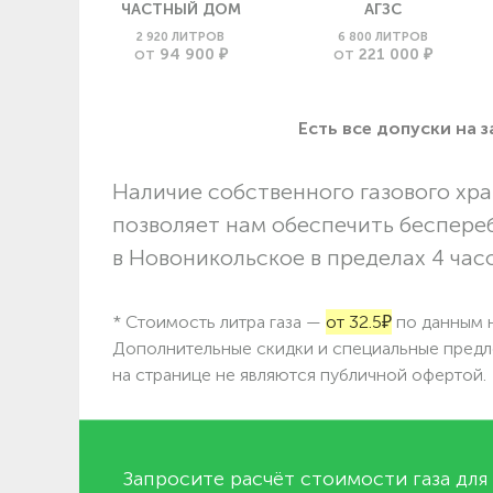
ЧАСТНЫЙ ДОМ
АГЗС
2 920 ЛИТРОВ
6 800 ЛИТРОВ
94 900 ₽
221 000 ₽
ОТ
ОТ
Есть все допуски нa 
Наличие собственного газового хра
позволяет нам обеспечить беспере
в Новоникольское в пределах 4 часо
* Стоимость литра газа —
от 32.5₽
по данным н
Дополнительные скидки и специальные предл
на странице не являются публичной офертой.
Запросите расчёт стоимости газа для