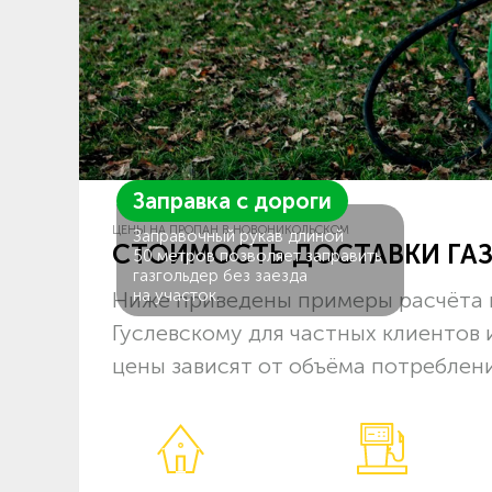
Заправка с дороги
ЦЕНЫ НА ПРОПАН В НОВОНИКОЛЬСКОМ
Заправочный рукав длиной
СТОИМОСТЬ ДОСТАВКИ ГА
50 метров позволяет заправить
газгольдер без заезда
на участок.
Ниже приведены примеры расчёта 
Гуслевскому для частных клиентов
цены зависят от объёма потреблени