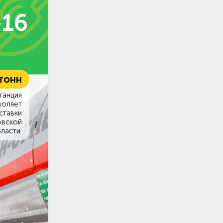
-16
 тонн
танция
воляет
ставки
овской
ласти.