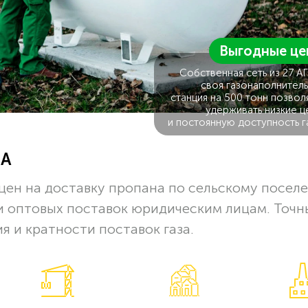
Выгодные це
Собственная сеть из 27 А
своя газонаполнитель
станция на 500 тонн позвол
удерживать низкие ц
и постоянную доступность г
ЗА
цен на доставку пропана по сельскому посел
 и оптовых поставок юридическим лицам. Точн
я и кратности поставок газа.