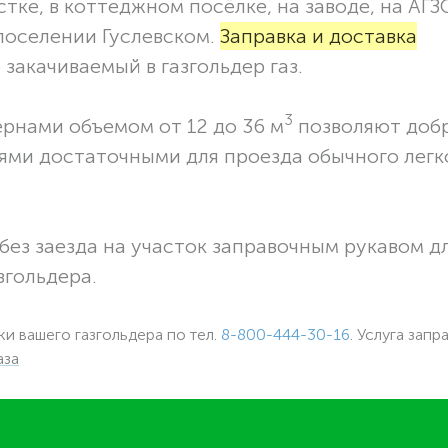
тке, в коттеджном посёлке, на заводе, на АГЗ
поселении Гуслевском.
Заправка и доставка
закачиваемый в газгольдер газ.
3
ернами объемом от 12 до 36 м
позволяют доб
ями достаточными для проезда обычного легк
без заезда на участок заправочным рукавом 
згольдера.
ки вашего газгольдера по тел.
8-800-444-30-16
. Услуга запр
аза