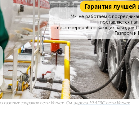
Гарантия лучшей 
Мы не работаем с посредникам
поставляется на
с нефтеперерабатывающих заводов Л
Газпром и 
з газовых заправок сети Vervex. См.
адреса 19 АГЗС сети Vervex