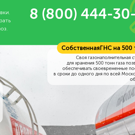
8 (800) 444-30
вки.
рать
оз.
Собственная
ГНС на 500
Своя газонаполнительная с
для хранения 500 тонн газа поз
обеспечивать своевременные по
в сроки до одного дня по всей Моск
об