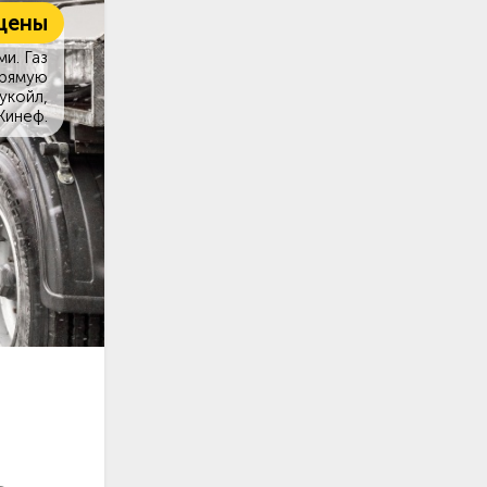
цены
и. Газ
прямую
укойл,
Кинеф.