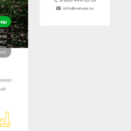
8-800-444-30-16
info@vervex.ru
ны
ГЗС,
ная
яют
ены
аза.
ению
ые