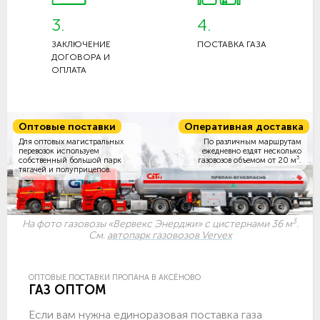
3.
4.
ЗАКЛЮЧЕНИЕ
ПОСТАВКА ГАЗА
ДОГОВОРА И
ОПЛАТА
Оптовые поставки
Оперативная доставка
Для оптовых магистральных
По различным маршрутам
перевозок используем
ежедневно ездят несколько
3
собственный большой парк
газовозов объемом
от 20 м
.
тягачей и полуприцепов.
3
На фото газовозы «Вервекс Энерджи» с цистернами 36 м
.
См.
автопарк газовозов Vervex
ОПТОВЫЕ ПОСТАВКИ ПРОПАНА В АКСЁНОВО
ГАЗ ОПТОМ
Если вам нужна единоразовая поставка газа