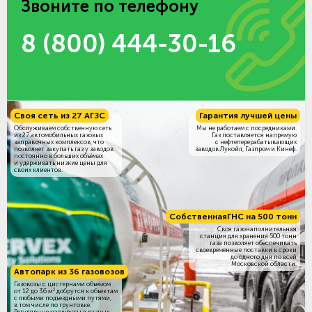
Звоните по телефону
8 (800) 444-30-16
Своя сеть из 27 АГЗС
Гарантия лучшей цены
Обслуживаем собственную сеть
Мы не работаем с посредниками.
из 27 автомобильных газовых
Газ поставляется напрямую
заправочных комплексов, что
с нефтеперерабатывающих
позволяет закупать газ у заводов
заводов Лукойл, Газпром и Кинеф.
постоянно в больших объёмах
и удерживать низкие цены для
своих клиентов.
Собственная
ГНС на 500 тонн
Своя газонаполнительная
станция для хранения 500 тонн
газа позволяет обеспечивать
своевременные поставки в сроки
до одного дня по всей
Московской области.
Автопарк из 36 газовозов
Газовозы с цистернами объемом
3
от 12 до 36 м
добрутся к объектам
c любыми подъездными путями,
в том числе по грунтовке.
Регулярные маршруты в разных