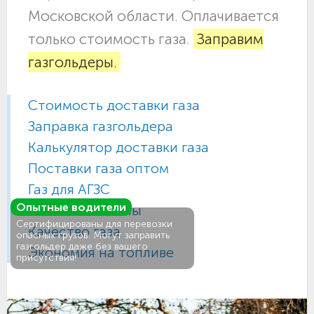
Московской области. Оплачивается
только стоимость газа.
Заправим
газгольдеры.
Стоимость доставки газа
Заправка газгольдера
Калькулятор доставки газа
Поставки газа оптом
Газ для АГЗС
Опытные водители
Газовые баллоны
Сертифицированы для перевозки
Качество газа
опасных грузов. Могут заправить
газгольдер даже без вашего
Экономия на топливе
присутствия!