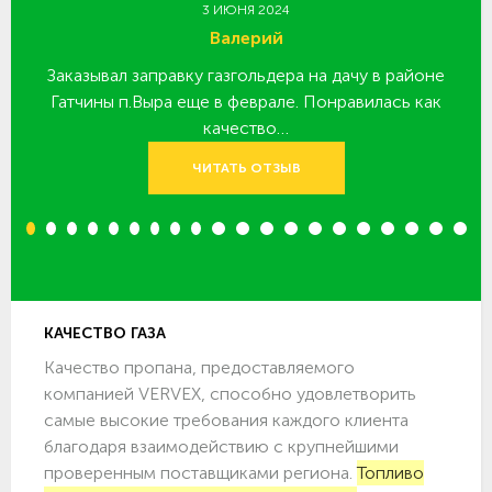
3 ИЮНЯ 2024
Валерий
Заказывал заправку газгольдера на дачу в районе
З
 за
Гатчины п.Выра еще в феврале. Понравилась как
качество…
ЧИТАТЬ ОТЗЫВ
1
2
3
4
5
6
7
8
9
10
11
12
13
14
15
16
17
18
19
20
КАЧЕСТВО ГАЗА
Качество пропана, предоставляемого
компанией VERVEX, способно удовлетворить
самые высокие требования каждого клиента
благодаря взаимодействию с крупнейшими
проверенным поставщиками региона.
Топливо