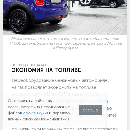
Механики нашего технологического партнёра перевели
47 000 автомобилей на газ в трёх сервис-центрах в Москве
и Петербурге
ПЕРЕВОД АВТО НА ГАЗ
ЭКОНОМИЯ НА ТОПЛИВЕ
Переоборудование бензиновых автомобилей
на газ позволяет экономить на топливе
в среднем от 40% до 60% в зависимости
от автомобиля. Для наглядности посмотрите
Оставаясь на сайте, вы
соглашаетесь на использование
сколько газ экономит на поездке из Аксёново
Хорошо
файлов
cookie (куки)
и передачу
в Москву на примере десяти марок автомобилей.
данных службам вэб-аналитики
ПРИМЕРЫ ЭКОНОМИИ НА ТОПЛИВЕ ПОСЛЕ ПЕРЕВОДА НА ГА