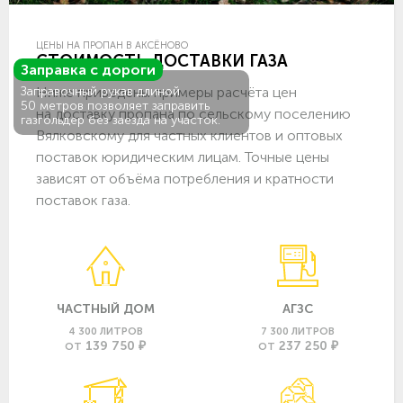
ЦЕНЫ НА ПРОПАН В АКСЁНОВО
СТОИМОСТЬ ДОСТАВКИ ГАЗА
Заправка с дороги
Ниже приведены примеры расчёта цен
Заправочный рукав длиной
50 метров позволяет заправить
на доставку пропана по сельскому поселению
газгольдер без заезда на участок.
Вялковскому для частных клиентов и оптовых
поставок юридическим лицам. Точные цены
зависят от объёма потребления и кратности
поставок газа.
ЧАСТНЫЙ ДОМ
АГЗС
4 300 ЛИТРОВ
7 300 ЛИТРОВ
139 750 ₽
237 250 ₽
ОТ
ОТ