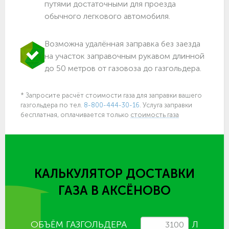
путями достаточными для проезда
обычного легкового автомобиля.
Возможна удалённая заправка без заезда
на участок заправочным рукавом длинной
до 50 метров от газовоза до газгольдера.
* Запросите расчёт стоимости газа для заправки вашего
газгольдера по тел.
8-800-444-30-16
. Услуга заправки
бесплатная, оплачивается только
стоимость газа
КАЛЬКУЛЯТОР ДОСТАВКИ
ГАЗА
В АКСЁНОВО
ОБЪЁМ ГАЗГОЛЬДЕРА
Л