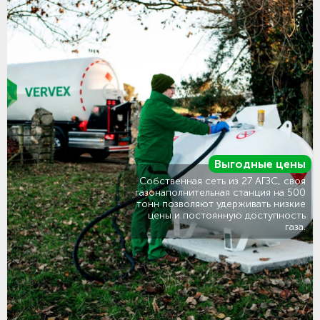
Выгодные цены
Собственная сеть из 27 АГЗС, своя
газонаполнительная станция на 500
тонн позволяют удерживать низкие
цены и постоянную доступность
газа.