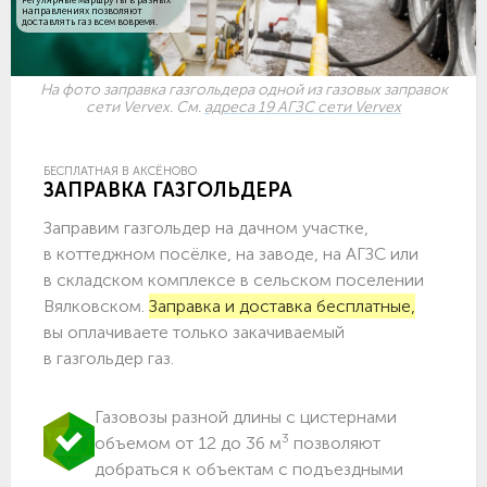
направлениях позволяют
доставлять газ всем вовремя.
На фото заправка газгольдера одной из газовых заправок
сети Vervex. См.
адреса 19 АГЗС сети Vervex
БЕСПЛАТНАЯ В АКСЁНОВО
ЗАПРАВКА ГАЗГОЛЬДЕРА
Заправим газгольдер на дачном участке,
в коттеджном посёлке, на заводе, на АГЗС или
в складском комплексе в сельском поселении
Вялковском.
Заправка и доставка бесплатные,
вы оплачиваете только закачиваемый
в газгольдер газ.
Газовозы разной длины с цистернами
3
объемом от 12 до 36 м
позволяют
добраться к объектам c подъездными