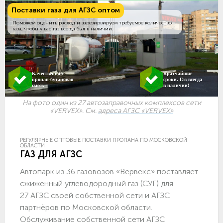
Поставки газа для АГЗС оптом
Поможем оценить расход и зарезирвируем требуемое количество
газа, чтобы у вас газ всегда был в наличии.
Качественная
Кратчайшие
пропан-бутановая
сроки. Газ всегда
смесь
в наличии!
На фото один из 27 автозаправочных комплексов сети
«VERVEX». См.
адреса АГЗС «VERVEX»
РЕГУЛЯРНЫЕ ОПТОВЫЕ ПОСТАВКИ ПРОПАНА ПО МОСКОВСКОЙ
ОБЛАСТИ
ГАЗ ДЛЯ АГЗС
Автопарк из 36 газовозов «Вервекс» поставляет
сжиженный углеводородный газ (СУГ) для
27 АГЗС своей собственной сети и АГЗС
партнёров по Московской области.
Обслуживание собственной сети АГЗС