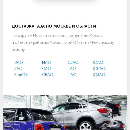
ДОСТАВКА ГАЗА ПО МОСКВЕ И ОБЛАСТИ
По
округам Москвы
/
населённым пунктам Москвы
и области
/
районам Московской Области
/
Раменскому
району
ВАО
НАО
СЗАО
ЮАО
ЗАО
САО
ТАО
ЮВАО
ЗелАО
СВАО
ЦАО
ЮЗАО