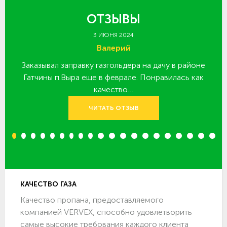
ОТЗЫВЫ
3 ИЮНЯ 2024
Валерий
Заказывал заправку газгольдера на дачу в районе
З
 за
Гатчины п.Выра еще в феврале. Понравилась как
качество…
ЧИТАТЬ ОТЗЫВ
1
2
3
4
5
6
7
8
9
10
11
12
13
14
15
16
17
18
19
20
КАЧЕСТВО ГАЗА
Качество пропана, предоставляемого
компанией VERVEX, способно удовлетворить
самые высокие требования каждого клиента