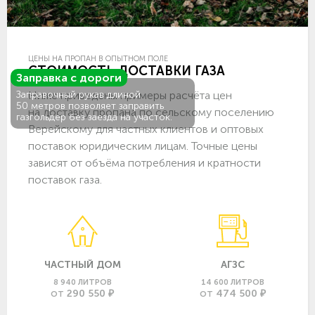
ЦЕНЫ НА ПРОПАН В ОПЫТНОМ ПОЛЕ
СТОИМОСТЬ ДОСТАВКИ ГАЗА
Заправка с дороги
Ниже приведены примеры расчёта цен
Заправочный рукав длиной
50 метров позволяет заправить
на доставку пропана по сельскому поселению
газгольдер без заезда на участок.
Верейскому для частных клиентов и оптовых
поставок юридическим лицам. Точные цены
зависят от объёма потребления и кратности
поставок газа.
ЧАСТНЫЙ ДОМ
АГЗС
8 940 ЛИТРОВ
14 600 ЛИТРОВ
290 550 ₽
474 500 ₽
ОТ
ОТ