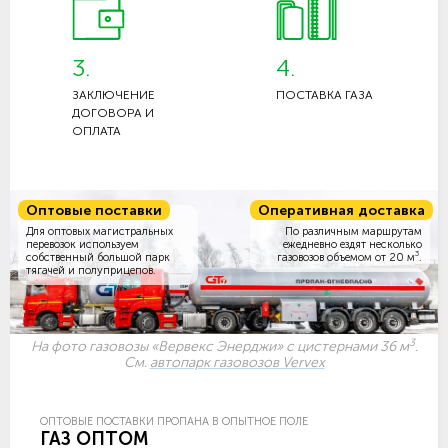
3.
4.
ЗАКЛЮЧЕНИЕ
ПОСТАВКА ГАЗА
ДОГОВОРА И
ОПЛАТА
Оптовые поставки
Оперативная доставка
Для оптовых магистральных
По различным маршрутам
перевозок используем
ежедневно ездят несколько
3
собственный большой парк
газовозов объемом
от 20 м
.
тягачей и полуприцепов.
3
На фото газовозы «Вервекс Энерджи» с цистернами 36 м
.
См.
автопарк газовозов Vervex
ОПТОВЫЕ ПОСТАВКИ ПРОПАНА В ОПЫТНОЕ ПОЛЕ
ГАЗ ОПТОМ