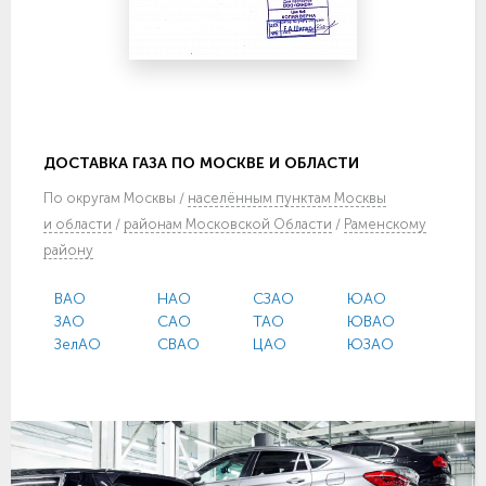
ДОСТАВКА ГАЗА ПО МОСКВЕ И ОБЛАСТИ
По
округам Москвы
/
населённым пунктам Москвы
и области
/
районам Московской Области
/
Раменскому
району
ВАО
НАО
СЗАО
ЮАО
ЗАО
САО
ТАО
ЮВАО
ЗелАО
СВАО
ЦАО
ЮЗАО