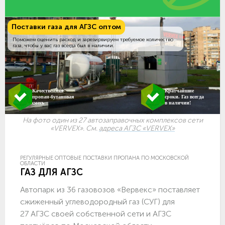
Поставки газа для АГЗС оптом
Поможем оценить расход и зарезирвируем требуемое количество
газа, чтобы у вас газ всегда был в наличии.
Качественная
Кратчайшие
пропан-бутановая
сроки. Газ всегда
смесь
в наличии!
На фото один из 27 автозаправочных комплексов сети
«VERVEX». См.
адреса АГЗС «VERVEX»
РЕГУЛЯРНЫЕ ОПТОВЫЕ ПОСТАВКИ ПРОПАНА ПО МОСКОВСКОЙ
ОБЛАСТИ
ГАЗ ДЛЯ АГЗС
Автопарк из 36 газовозов «Вервекс» поставляет
сжиженный углеводородный газ (СУГ) для
27 АГЗС своей собственной сети и АГЗС