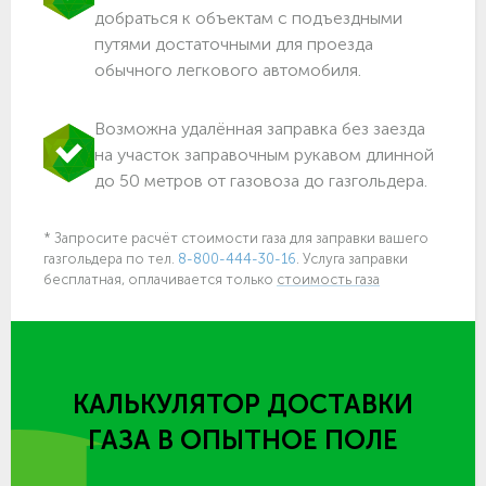
добраться к объектам c подъездными
путями достаточными для проезда
обычного легкового автомобиля.
Возможна удалённая заправка без заезда
на участок заправочным рукавом длинной
до 50 метров от газовоза до газгольдера.
* Запросите расчёт стоимости газа для заправки вашего
газгольдера по тел.
8-800-444-30-16
. Услуга заправки
бесплатная, оплачивается только
стоимость газа
КАЛЬКУЛЯТОР ДОСТАВКИ
ГАЗА
В ОПЫТНОЕ ПОЛЕ