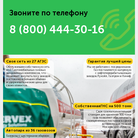
Звоните по телефону
8 (800) 444-30-16
Своя сеть из 27 АГЗС
Гарантия лучшей цены
Обслуживаем собственную сеть
Мы не работаем с посредниками.
из 27 автомобильных газовых
Газ поставляется напрямую
заправочных комплексов, что
с нефтеперерабатывающих
позволяет закупать газ у заводов
заводов Лукойл, Газпром и Кинеф.
постоянно в больших объёмах
и удерживать низкие цены для
своих клиентов.
Собственная
ГНС на 500 тонн
Своя газонаполнительная
станция для хранения 500 тонн
газа позволяет обеспечивать
своевременные поставки в сроки
до одного дня по всей
Московской области.
Автопарк из 36 газовозов
Газовозы с цистернами объемом