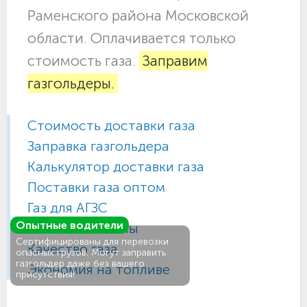
Раменского района Московской
области. Оплачивается только
стоимость газа.
Заправим
газгольдеры.
Стоимость доставки газа
Заправка газгольдера
Калькулятор доставки газа
Поставки газа оптом
Газ для АГЗС
Опытные водители
Газовые баллоны
Сертифицированы для перевозки
Качество газа
опасных грузов. Могут заправить
газгольдер даже без вашего
Экономия на топливе
присутствия!