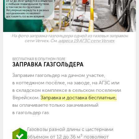
3
от 12 до 36 м
добрутся к объектам
c любыми подъездными путями,
в том числе по грунтовке.
Регулярные маршруты в разных
направлениях позволяют
доставлять газ всем вовремя.
На фото заправка газгольдера одной из газовых заправок
сети Vervex. См.
адреса 19 АГЗС сети Vervex
БЕСПЛАТНАЯ В ОПЫТНОМ ПОЛЕ
ЗАПРАВКА ГАЗГОЛЬДЕРА
Заправим газгольдер на дачном участке,
в коттеджном посёлке, на заводе, на АГЗС или
в складском комплексе в сельском поселении
Верейском.
Заправка и доставка бесплатные,
вы оплачиваете только закачиваемый
в газгольдер газ.
Газовозы разной длины с цистернами
3
объемом от 12 до 36 м
позволяют