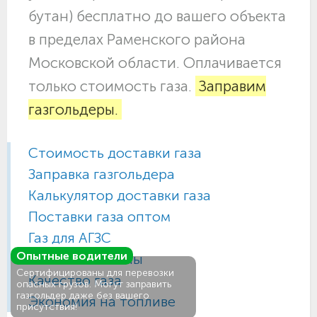
бутан) бесплатно до вашего объекта
в пределах Раменского района
Московской области. Оплачивается
только стоимость газа.
Заправим
газгольдеры.
Стоимость доставки газа
Заправка газгольдера
Калькулятор доставки газа
Поставки газа оптом
Газ для АГЗС
Опытные водители
Газовые баллоны
Сертифицированы для перевозки
Качество газа
опасных грузов. Могут заправить
газгольдер даже без вашего
Экономия на топливе
присутствия!