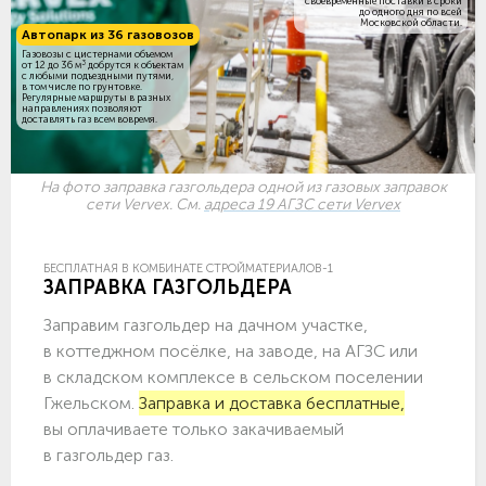
своевременные поставки в сроки
до одного дня по всей
Московской области.
Автопарк из 36 газовозов
Газовозы с цистернами объемом
3
от 12 до 36 м
добрутся к объектам
c любыми подъездными путями,
в том числе по грунтовке.
Регулярные маршруты в разных
направлениях позволяют
доставлять газ всем вовремя.
На фото заправка газгольдера одной из газовых заправок
сети Vervex. См.
адреса 19 АГЗС сети Vervex
БЕСПЛАТНАЯ В КОМБИНАТЕ СТРОЙМАТЕРИАЛОВ-1
ЗАПРАВКА ГАЗГОЛЬДЕРА
Заправим газгольдер на дачном участке,
в коттеджном посёлке, на заводе, на АГЗС или
в складском комплексе в сельском поселении
Гжельском.
Заправка и доставка бесплатные,
вы оплачиваете только закачиваемый
в газгольдер газ.