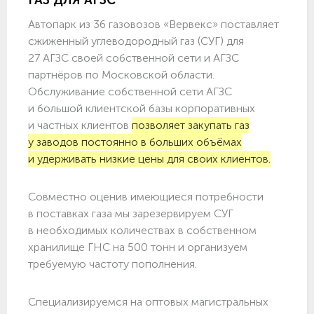
ГАЗ ДЛЯ АГЗС
Автопарк из 36 газовозов «Вервекс» поставляет
сжиженный углеводородный газ (СУГ) для
27 АГЗС своей собственной сети и АГЗС
партнёров по Московской области.
Обслуживание собственной сети АГЗС
и большой клиентской базы корпоративных
и частных клиентов
позволяет закупать газ
у заводов постоянно в больших объёмах
и удерживать низкие цены для своих клиентов.
Совместно оценив имеющиеся потребности
в поставках газа мы зарезервируем СУГ
в необходимых количествах в собственном
хранилище ГНС на 500 тонн и организуем
требуемую частоту пополнения.
Специализируемся на оптовых магистральных