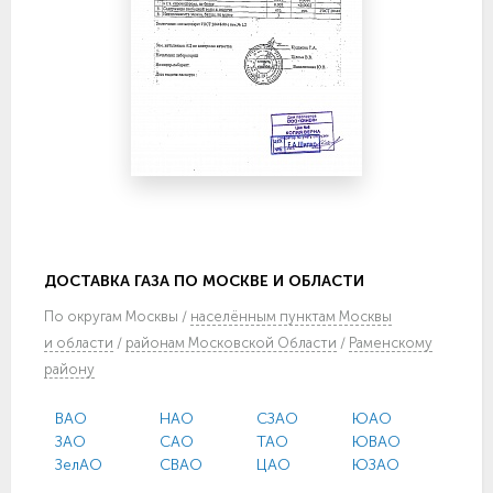
ДОСТАВКА ГАЗА ПО МОСКВЕ И ОБЛАСТИ
По
округам Москвы
/
населённым пунктам Москвы
и области
/
районам Московской Области
/
Раменскому
району
ВАО
НАО
СЗАО
ЮАО
ЗАО
САО
ТАО
ЮВАО
ЗелАО
СВАО
ЦАО
ЮЗАО