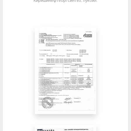
Киришинефтеоргсинтез, Лукойл.