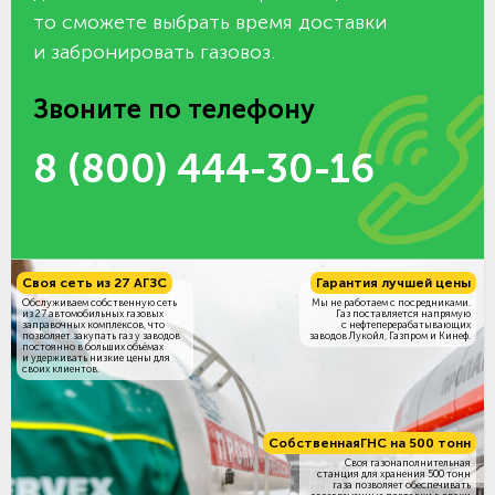
то сможете выбрать время доставки
и забронировать газовоз.
Звоните по телефону
8 (800) 444-30-16
Своя сеть из 27 АГЗС
Гарантия лучшей цены
Обслуживаем собственную сеть
Мы не работаем с посредниками.
из 27 автомобильных газовых
Газ поставляется напрямую
заправочных комплексов, что
с нефтеперерабатывающих
позволяет закупать газ у заводов
заводов Лукойл, Газпром и Кинеф.
постоянно в больших объёмах
и удерживать низкие цены для
своих клиентов.
Собственная
ГНС на 500 тонн
Своя газонаполнительная
станция для хранения 500 тонн
газа позволяет обеспечивать