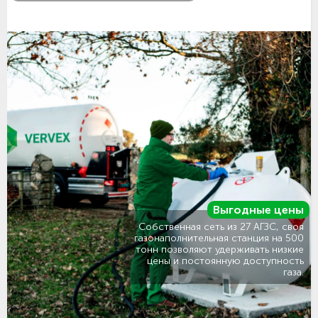
Выгодные цены
Собственная сеть из 27 АГЗС, своя
газонаполнительная станция на 500
тонн позволяют удерживать низкие
цены и постоянную доступность
газа.