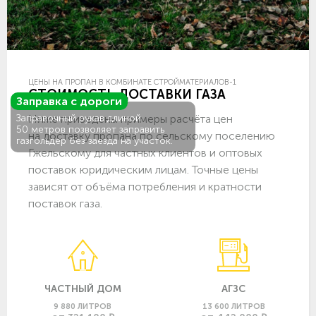
ЦЕНЫ НА ПРОПАН В КОМБИНАТЕ СТРОЙМАТЕРИАЛОВ-1
СТОИМОСТЬ ДОСТАВКИ ГАЗА
Заправка с дороги
Ниже приведены примеры расчёта цен
Заправочный рукав длиной
50 метров позволяет заправить
на доставку пропана по сельскому поселению
газгольдер без заезда на участок.
Гжельскому для частных клиентов и оптовых
поставок юридическим лицам. Точные цены
зависят от объёма потребления и кратности
поставок газа.
ЧАСТНЫЙ ДОМ
АГЗС
9 880 ЛИТРОВ
13 600 ЛИТРОВ