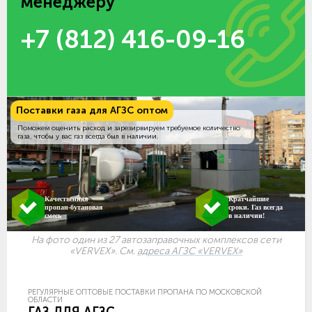
менеджеру
+7 (812) 416-09-16
Поставки газа для АГЗС оптом
Поможем оценить расход и зарезирвируем требуемое количество
газа, чтобы у вас газ всегда был в наличии.
Качественная
Кратчайшие
пропан-бутановая
сроки. Газ всегда
смесь
в наличии!
На фото один из 27 автозаправочных комплексов сети
«VERVEX». См.
адреса АГЗС «VERVEX»
РЕГУЛЯРНЫЕ ОПТОВЫЕ ПОСТАВКИ ПРОПАНА ПО МОСКОВСКОЙ
ОБЛАСТИ