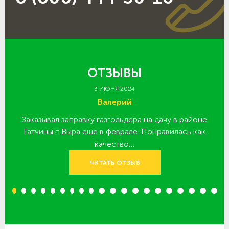
ОТЗЫВЫ
3 ИЮНЯ 2024
Валерий
Заказывал заправку газгольдера на дачу в районе
З
 за
Гатчины п.Выра еще в феврале. Понравилась как
качество…
ЧИТАТЬ ОТЗЫВ
1
2
3
4
5
6
7
8
9
10
11
12
13
14
15
16
17
18
19
20