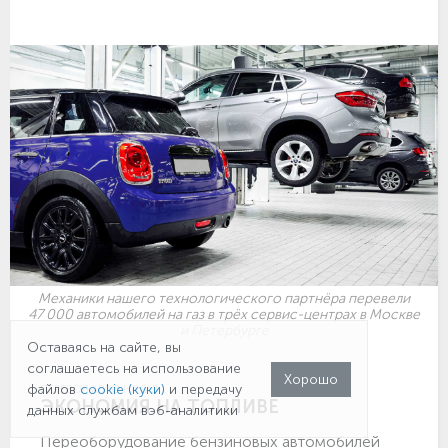
Механики нашего технологического партнёра перевели
47 000 автомобилей на газ в трёх сервис-центрах в Москве
и Петербурге
Оставаясь на сайте, вы
соглашаетесь на использование
Хорошо
файлов
cookie (куки)
и передачу
ПЕРЕВОД АВТО НА ГАЗ
ЭКОНОМИЯ НА ТОПЛИВЕ
данных службам вэб-аналитики
Переоборудование бензиновых автомобилей