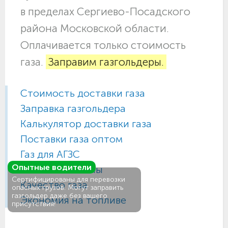
в пределах Сергиево-Посадского
района Московской области.
Оплачивается только стоимость
газа.
Заправим газгольдеры.
Стоимость доставки газа
Заправка газгольдера
Калькулятор доставки газа
Поставки газа оптом
Газ для АГЗС
Опытные водители
Газовые баллоны
Сертифицированы для перевозки
Качество газа
опасных грузов. Могут заправить
газгольдер даже без вашего
Экономия на топливе
присутствия!