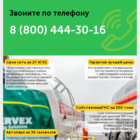
Звоните по телефону
8 (800) 444-30-16
Своя сеть из 27 АГЗС
Гарантия лучшей цены
Обслуживаем собственную сеть
Мы не работаем с посредниками.
из 27 автомобильных газовых
Газ поставляется напрямую
заправочных комплексов, что
с нефтеперерабатывающих
позволяет закупать газ у заводов
заводов Лукойл, Газпром и Кинеф.
постоянно в больших объёмах
и удерживать низкие цены для
своих клиентов.
Собственная
ГНС на 500 тонн
Своя газонаполнительная
станция для хранения 500 тонн
газа позволяет обеспечивать
своевременные поставки в сроки
до одного дня по всей
Московской области.
Автопарк из 36 газовозов
Газовозы с цистернами объемом