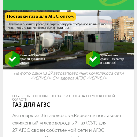
Поставки газа для АГЗС оптом
Поможем оценить расход и зарезирвируем требуемое количество
газа, чтобы у вас газ всегда был в наличии.
Качественная
Кратчайшие
пропан-бутановая
сроки. Газ всегда
смесь
в наличии!
На фото один из 27 автозаправочных комплексов сети
«VERVEX». См.
адреса АГЗС «VERVEX»
РЕГУЛЯРНЫЕ ОПТОВЫЕ ПОСТАВКИ ПРОПАНА ПО МОСКОВСКОЙ
ОБЛАСТИ
ГАЗ ДЛЯ АГЗС
Автопарк из 36 газовозов «Вервекс» поставляет
сжиженный углеводородный газ (СУГ) для
27 АГЗС своей собственной сети и АГЗС