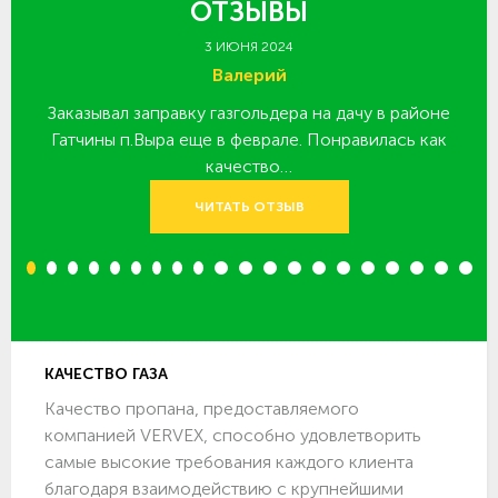
ОТЗЫВЫ
3 ИЮНЯ 2024
Валерий
Заказывал заправку газгольдера на дачу в районе
З
 за
Гатчины п.Выра еще в феврале. Понравилась как
качество…
ЧИТАТЬ ОТЗЫВ
1
2
3
4
5
6
7
8
9
10
11
12
13
14
15
16
17
18
19
20
КАЧЕСТВО ГАЗА
Качество пропана, предоставляемого
компанией VERVEX, способно удовлетворить
самые высокие требования каждого клиента
благодаря взаимодействию с крупнейшими