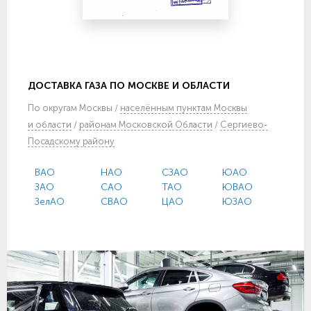
ДОСТАВКА ГАЗА ПО МОСКВЕ И ОБЛАСТИ
По
округам Москвы
/
населённым пунктам Москвы
и области
/
районам Московской Области
/
Сергиево-
Посадскому району
ВАО
НАО
СЗАО
ЮАО
ЗАО
САО
ТАО
ЮВАО
ЗелАО
СВАО
ЦАО
ЮЗАО