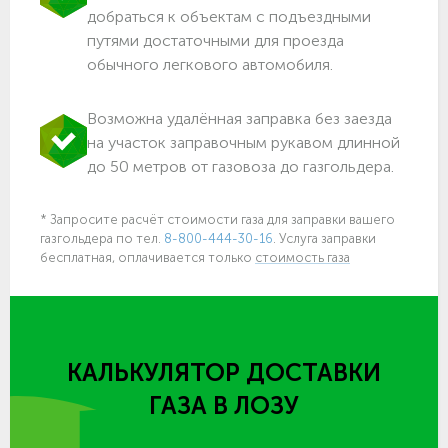
добраться к объектам c подъездными
путями достаточными для проезда
обычного легкового автомобиля.
Возможна удалённая заправка без заезда
на участок заправочным рукавом длинной
до 50 метров от газовоза до газгольдера.
* Запросите расчёт стоимости газа для заправки вашего
газгольдера по тел.
8-800-444-30-16
. Услуга заправки
бесплатная, оплачивается только
стоимость газа
КАЛЬКУЛЯТОР ДОСТАВКИ
ГАЗА
В ЛОЗУ