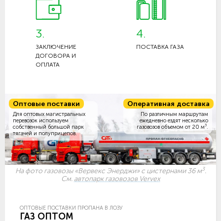
3.
4.
ЗАКЛЮЧЕНИЕ
ПОСТАВКА ГАЗА
ДОГОВОРА И
ОПЛАТА
Оптовые поставки
Оперативная доставка
Для оптовых магистральных
По различным маршрутам
перевозок используем
ежедневно ездят несколько
3
собственный большой парк
газовозов объемом
от 20 м
.
тягачей и полуприцепов.
3
На фото газовозы «Вервекс Энерджи» с цистернами 36 м
.
См.
автопарк газовозов Vervex
ОПТОВЫЕ ПОСТАВКИ ПРОПАНА В ЛОЗУ
ГАЗ ОПТОМ