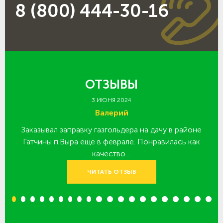
8 (800) 444-30-16
ОТЗЫВЫ
3 ИЮНЯ 2024
Валерий
Заказывал заправку газгольдера на дачу в районе
З
 за
Гатчины п.Выра еще в феврале. Понравилась как
качество…
ЧИТАТЬ ОТЗЫВ
1
2
3
4
5
6
7
8
9
10
11
12
13
14
15
16
17
18
19
20