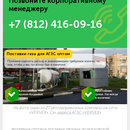
Позвоните корпоративному
менеджеру
+7 (812) 416-09-16
Поставки газа для АГЗС оптом
Поможем оценить расход и зарезирвируем требуемое количество
газа, чтобы у вас газ всегда был в наличии.
Качественная
Кратчайшие
пропан-бутановая
сроки. Газ всегда
смесь
в наличии!
На фото один из 27 автозаправочных комплексов сети
«VERVEX». См.
адреса АГЗС «VERVEX»
РЕГУЛЯРНЫЕ ОПТОВЫЕ ПОСТАВКИ ПРОПАНА ПО МОСКОВСКОЙ