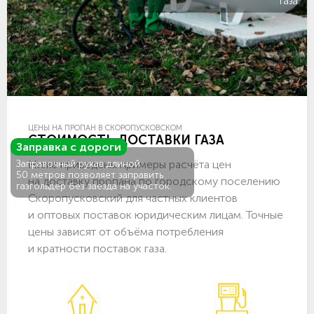
газа.
ЦЕНЫ НА ПРОПАН В СКОРОПУСКОВСКОМ
СТОИМОСТЬ ДОСТАВКИ ГАЗА
Заправка с дороги
Ниже приведены примеры расчёта цен
Заправочный рукав длиной
50 метров позволяет заправить
на доставку пропана по городскому поселению
газгольдер без заезда на участок.
Скоропусковский для частных клиентов
и оптовых поставок юридическим лицам. Точные
цены зависят от объёма потребления
и кратности поставок газа.