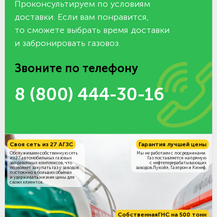
Проконсультируем по условиям
доставки. Если вам понравится,
то сможете выбрать время доставки
и забронировать газовоз.
Звоните по телефону
8 (800) 444-30-16
Своя сеть из 27 АГЗС
Гарантия лучшей цены
Обслуживаем собственную сеть
Мы не работаем с посредниками.
из 27 автомобильных газовых
Газ поставляется напрямую
заправочных комплексов, что
с нефтеперерабатывающих
позволяет закупать газ у заводов
заводов Лукойл, Газпром и Кинеф.
постоянно в больших объёмах
и удерживать низкие цены для
своих клиентов.
Собственная
ГНС на 500 тонн