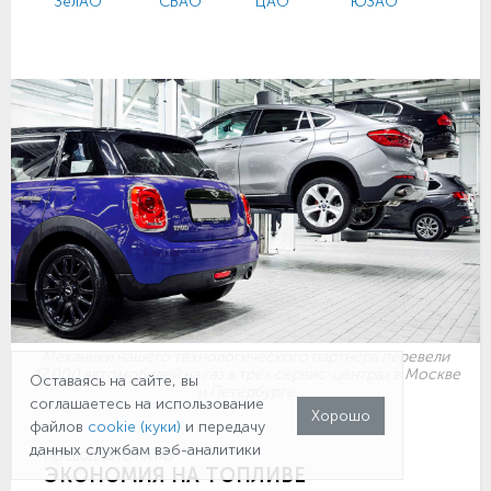
ЗелАО
СВАО
ЦАО
ЮЗАО
Механики нашего технологического партнёра перевели
47 000 автомобилей на газ в трёх сервис-центрах в Москве
Оставаясь на сайте, вы
и Петербурге
соглашаетесь на использование
Хорошо
файлов
cookie (куки)
и передачу
данных службам вэб-аналитики
ПЕРЕВОД АВТО НА ГАЗ
ЭКОНОМИЯ НА ТОПЛИВЕ