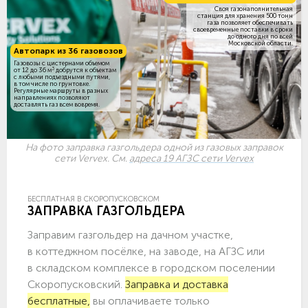
Своя газонаполнительная
станция для хранения 500 тонн
газа позволяет обеспечивать
своевременные поставки в сроки
до одного дня по всей
Московской области.
Автопарк из 36 газовозов
Газовозы с цистернами объемом
3
от 12 до 36 м
добрутся к объектам
c любыми подъездными путями,
в том числе по грунтовке.
Регулярные маршруты в разных
направлениях позволяют
доставлять газ всем вовремя.
На фото заправка газгольдера одной из газовых заправок
сети Vervex. См.
адреса 19 АГЗС сети Vervex
БЕСПЛАТНАЯ В СКОРОПУСКОВСКОМ
ЗАПРАВКА ГАЗГОЛЬДЕРА
Заправим газгольдер на дачном участке,
в коттеджном посёлке, на заводе, на АГЗС или
в складском комплексе в городском поселении
Скоропусковский.
Заправка и доставка
бесплатные,
вы оплачиваете только