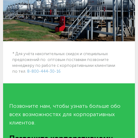
* Для учёта накопительных скидок и специальных
предложений по оптовым поставкам позвоните
менеджеру по работе с корпоративными клиентами
по тел.
8-800-444-30-16
Позвоните нам, чтобы узнать больше обо
всех возможностях для корпоративных
клиентов.