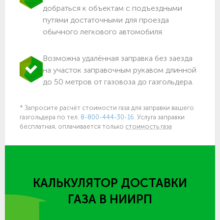
добраться к объектам c подъездными
путями достаточными для проезда
обычного легкового автомобиля.
Возможна удалённая заправка без заезда
на участок заправочным рукавом длинной
до 50 метров от газовоза до газгольдера.
* Запросите расчёт стоимости газа для заправки вашего
газгольдера по тел.
8-800-444-30-16
. Услуга заправки
бесплатная, оплачивается только
стоимость газа
КАЛЬКУЛЯТОР ДОСТАВКИ
ГАЗА
В НИИРП