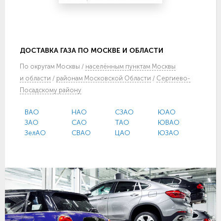
ДОСТАВКА ГАЗА ПО МОСКВЕ И ОБЛАСТИ
По
округам Москвы
/
населённым пунктам Москвы
и области
/
районам Московской Области
/
Сергиево-
Посадскому району
ВАО
НАО
СЗАО
ЮАО
ЗАО
САО
ТАО
ЮВАО
ЗелАО
СВАО
ЦАО
ЮЗАО