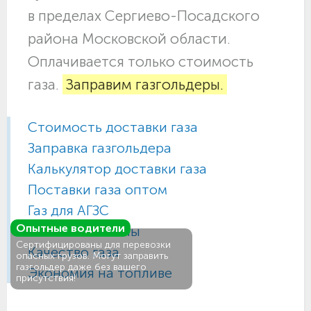
в пределах Сергиево-Посадского
района Московской области.
Оплачивается только стоимость
газа.
Заправим газгольдеры.
Стоимость доставки газа
Заправка газгольдера
Калькулятор доставки газа
Поставки газа оптом
Газ для АГЗС
Опытные водители
Газовые баллоны
Сертифицированы для перевозки
Качество газа
опасных грузов. Могут заправить
газгольдер даже без вашего
Экономия на топливе
присутствия!