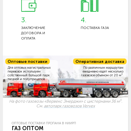
3.
4.
ЗАКЛЮЧЕНИЕ
ПОСТАВКА ГАЗА
ДОГОВОРА И
ОПЛАТА
Оптовые поставки
Оперативная доставка
Для оптовых магистральных
По различным маршрутам
перевозок используем
ежедневно ездят несколько
3
собственный большой парк
газовозов объемом
от 20 м
.
тягачей и полуприцепов.
3
На фото газовозы «Вервекс Энерджи» с цистернами 36 м
.
См.
автопарк газовозов Vervex
ОПТОВЫЕ ПОСТАВКИ ПРОПАНА В НИИРП
ГАЗ ОПТОМ