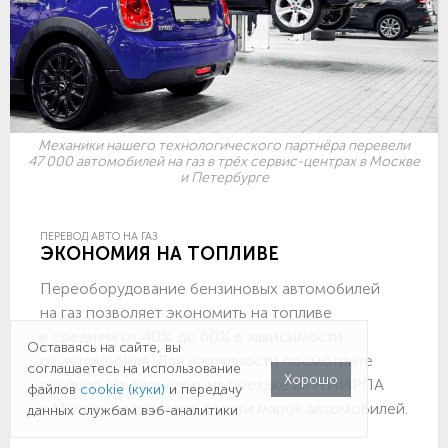
Механики нашего технологического партнёра перевели
47 000 автомобилей на газ в трёх сервис-центрах в Москве
и Петербурге
ПЕРЕВОД АВТО НА ГАЗ
ЭКОНОМИЯ НА ТОПЛИВЕ
Переоборудование бензиновых автомобилей
на газ позволяет экономить на топливе
в среднем от 40% до 60% в зависимости
Оставаясь на сайте, вы
от автомобиля. Для наглядности посмотрите
соглашаетесь на использование
Хорошо
сколько газ экономит на поездке из НИИРПА
файлов
cookie (куки)
и передачу
в Москву на примере десяти марок автомобилей.
данных службам вэб-аналитики