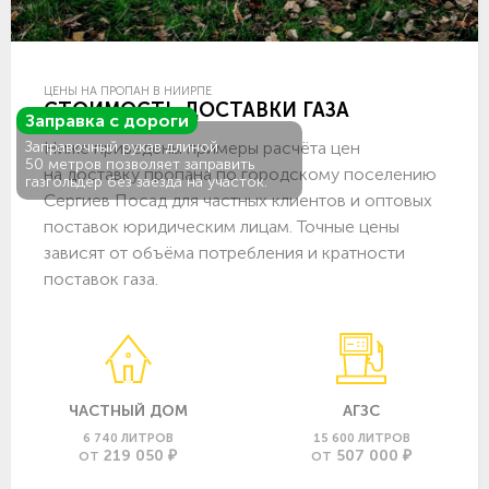
ЦЕНЫ НА ПРОПАН В НИИРПЕ
СТОИМОСТЬ ДОСТАВКИ ГАЗА
Заправка с дороги
Ниже приведены примеры расчёта цен
Заправочный рукав длиной
50 метров позволяет заправить
на доставку пропана по городскому поселению
газгольдер без заезда на участок.
Сергиев Посад для частных клиентов и оптовых
поставок юридическим лицам. Точные цены
зависят от объёма потребления и кратности
поставок газа.
ЧАСТНЫЙ ДОМ
АГЗС
6 740 ЛИТРОВ
15 600 ЛИТРОВ
219 050 ₽
507 000 ₽
ОТ
ОТ