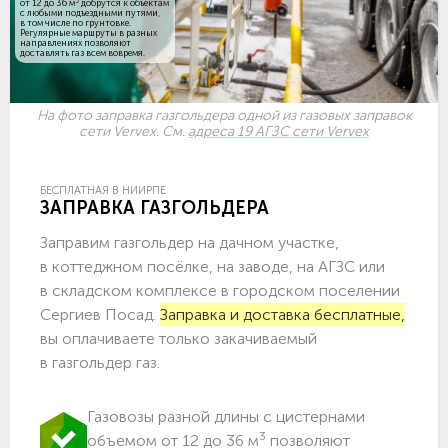
3
от 12 до 36 м
добрутся к объектам
c любыми подъездными путями,
в том числе по грунтовке.
Регулярные маршруты в разных
направлениях позволяют
доставлять газ всем вовремя.
На фото заправка газгольдера одной из газовых заправок
сети Vervex. См.
адреса 19 АГЗС сети Vervex
БЕСПЛАТНАЯ В НИИРПЕ
ЗАПРАВКА ГАЗГОЛЬДЕРА
Заправим газгольдер на дачном участке,
в коттеджном посёлке, на заводе, на АГЗС или
в складском комплексе в городском поселении
Сергиев Посад.
Заправка и доставка бесплатные,
вы оплачиваете только закачиваемый
в газгольдер газ.
Газовозы разной длины с цистернами
3
объемом от 12 до 36 м
позволяют