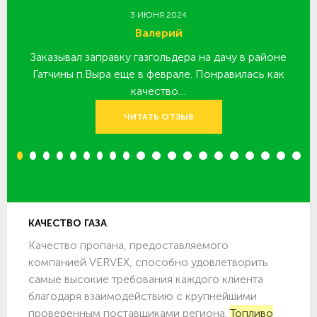
3 ИЮНЯ 2024
Валерий
Заказывал заправку газгольдера на дачу в районе
З
 за
Гатчины п.Выра еще в феврале. Понравилась как
качество…
ЧИТАТЬ ОТЗЫВ
1
2
3
4
5
6
7
8
9
10
11
12
13
14
15
16
17
18
19
20
КАЧЕСТВО ГАЗА
Качество пропана, предоставляемого
компанией VERVEX, способно удовлетворить
самые высокие требования каждого клиента
благодаря взаимодействию с крупнейшими
проверенным поставщиками региона.
Топливо