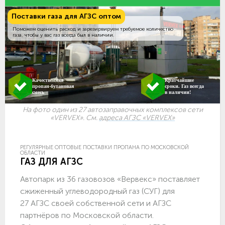
Поставки газа для АГЗС оптом
Поможем оценить расход и зарезирвируем требуемое количество
газа, чтобы у вас газ всегда был в наличии.
Качественная
Кратчайшие
пропан-бутановая
сроки. Газ всегда
смесь
в наличии!
На фото один из 27 автозаправочных комплексов сети
«VERVEX». См.
адреса АГЗС «VERVEX»
РЕГУЛЯРНЫЕ ОПТОВЫЕ ПОСТАВКИ ПРОПАНА ПО МОСКОВСКОЙ
ОБЛАСТИ
ГАЗ ДЛЯ АГЗС
Автопарк из 36 газовозов «Вервекс» поставляет
сжиженный углеводородный газ (СУГ) для
27 АГЗС своей собственной сети и АГЗС
партнёров по Московской области.