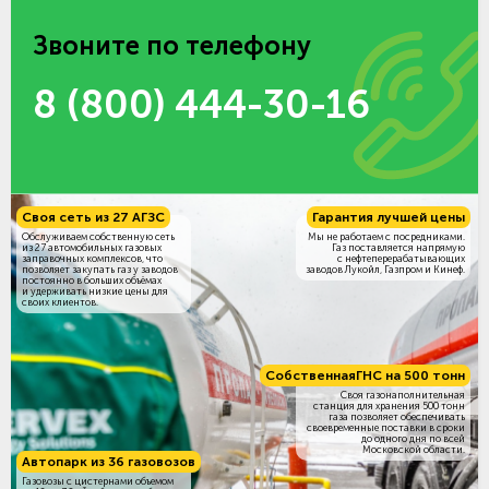
Звоните по телефону
8 (800) 444-30-16
Своя сеть из 27 АГЗС
Гарантия лучшей цены
Обслуживаем собственную сеть
Мы не работаем с посредниками.
из 27 автомобильных газовых
Газ поставляется напрямую
заправочных комплексов, что
с нефтеперерабатывающих
позволяет закупать газ у заводов
заводов Лукойл, Газпром и Кинеф.
постоянно в больших объёмах
и удерживать низкие цены для
своих клиентов.
Собственная
ГНС на 500 тонн
Своя газонаполнительная
станция для хранения 500 тонн
газа позволяет обеспечивать
своевременные поставки в сроки
до одного дня по всей
Московской области.
Автопарк из 36 газовозов
Газовозы с цистернами объемом