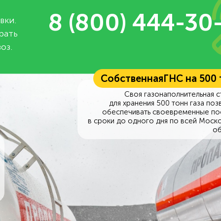
8 (800) 444-30
вки.
рать
оз.
Собственная
ГНС на 500
Своя газонаполнительная с
для хранения 500 тонн газа поз
обеспечивать своевременные по
в сроки до одного дня по всей Моск
об