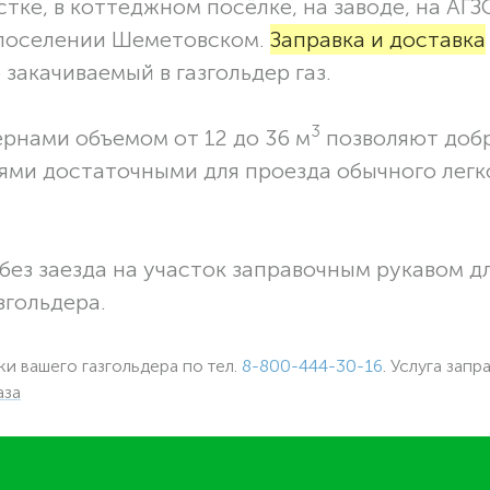
тке, в коттеджном посёлке, на заводе, на АГЗ
 поселении Шеметовском.
Заправка и доставка
закачиваемый в газгольдер газ.
3
ернами объемом от 12 до 36 м
позволяют доб
ями достаточными для проезда обычного легк
без заезда на участок заправочным рукавом 
згольдера.
ки вашего газгольдера по тел.
8-800-444-30-16
. Услуга запр
аза