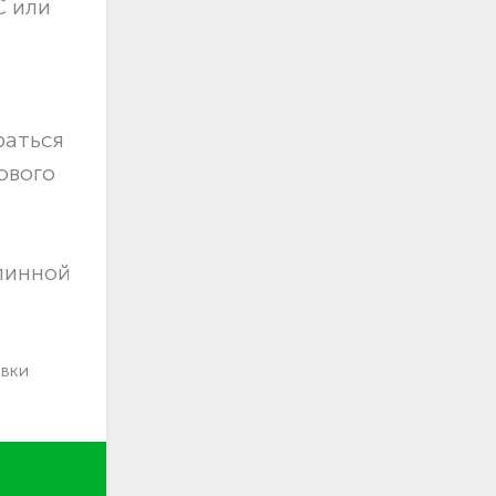
С или
раться
ового
длинной
авки