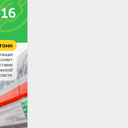
-16
 тонн
танция
воляет
ставки
овской
ласти.