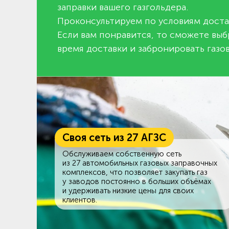
заправки вашего газгольдера.
Проконсультируем по условиям доста
Если вам понравится, то сможете выб
время доставки и забронировать газов
Своя сеть из 27 АГЗС
Обслуживаем собственную сеть
из 27 автомобильных газовых заправочных
комплексов, что позволяет закупать газ
у заводов постоянно в больших объёмах
и удерживать низкие цены для своих
клиентов.