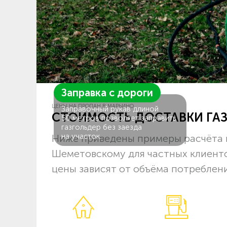
Заправка с дороги
ЦЕНЫ НА ПРОПАН В МАРЬИНО
Заправочный рукав длиной
СТОИМОСТЬ ДОСТАВКИ ГА
50 метров позволяет заправить
газгольдер без заезда
на участок.
Ниже приведены примеры расчёта 
Шеметовскому для частных клиенто
цены зависят от объёма потреблени