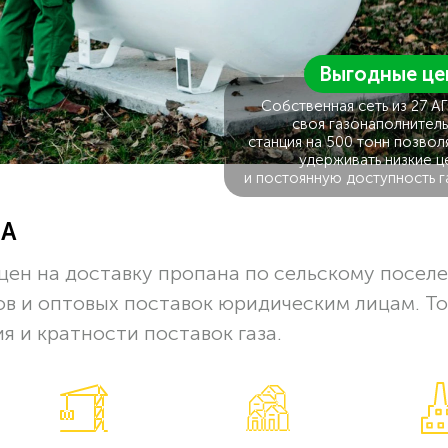
Выгодные це
Собственная сеть из 27 А
своя газонаполнитель
станция на 500 тонн позвол
удерживать низкие ц
и постоянную доступность г
ЗА
цен на доставку пропана по сельскому посел
в и оптовых поставок юридическим лицам. Т
я и кратности поставок газа.