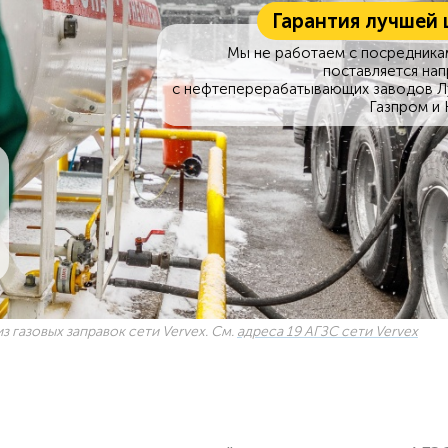
Гарантия лучшей 
Мы не работаем с посредникам
поставляется на
с нефтеперерабатывающих заводов Л
Газпром и 
з газовых заправок сети Vervex. См.
адреса 19 АГЗС сети Vervex