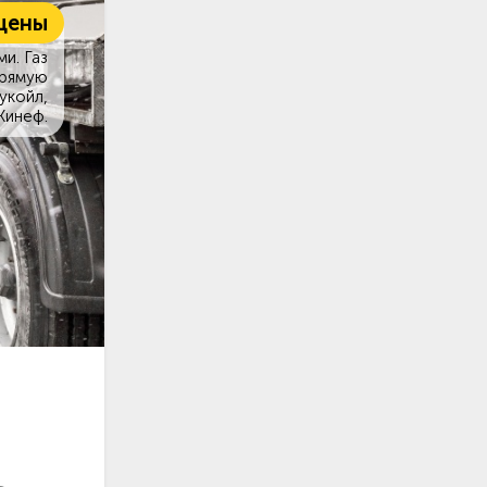
цены
и. Газ
прямую
укойл,
Кинеф.