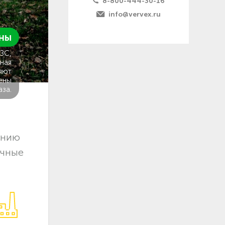
8-800-444-30-16
info@vervex.ru
ны
ГЗС,
ная
яют
ены
аза.
ению
очные