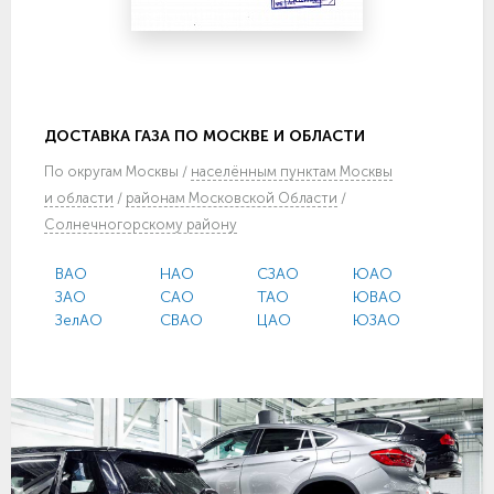
ДОСТАВКА ГАЗА ПО МОСКВЕ И ОБЛАСТИ
По
округам Москвы
/
населённым пунктам Москвы
и области
/
районам Московской Области
/
Солнечногорскому району
ВАО
НАО
СЗАО
ЮАО
ЗАО
САО
ТАО
ЮВАО
ЗелАО
СВАО
ЦАО
ЮЗАО