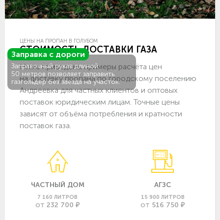
ЦЕНЫ НА ПРОПАН В ГОЛУБОМ
СТОИМОСТЬ ДОСТАВКИ ГАЗА
Заправка с дороги
Ниже приведены примеры расчёта цен
Заправочный рукав длиной
50 метров позволяет заправить
на доставку пропана по городскому поселению
газгольдер без заезда на участок.
Андреевка для частных клиентов и оптовых
поставок юридическим лицам. Точные цены
зависят от объёма потребления и кратности
поставок газа.
ЧАСТНЫЙ ДОМ
АГЗС
7 160 ЛИТРОВ
15 900 ЛИТРОВ
232 700 ₽
516 750 ₽
ОТ
ОТ