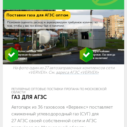
Поставки газа для АГЗС оптом
Поможем оценить расход и зарезирвируем требуемое количество
газа, чтобы у вас газ всегда был в наличии.
Качественная
Кратчайшие
пропан-бутановая
сроки. Газ всегда
смесь
в наличии!
На фото один из 27 автозаправочных комплексов сети
«VERVEX». См.
адреса АГЗС «VERVEX»
РЕГУЛЯРНЫЕ ОПТОВЫЕ ПОСТАВКИ ПРОПАНА ПО МОСКОВСКОЙ
ОБЛАСТИ
ГАЗ ДЛЯ АГЗС
Автопарк из 36 газовозов «Вервекс» поставляет
сжиженный углеводородный газ (СУГ) для
27 АГЗС своей собственной сети и АГЗС