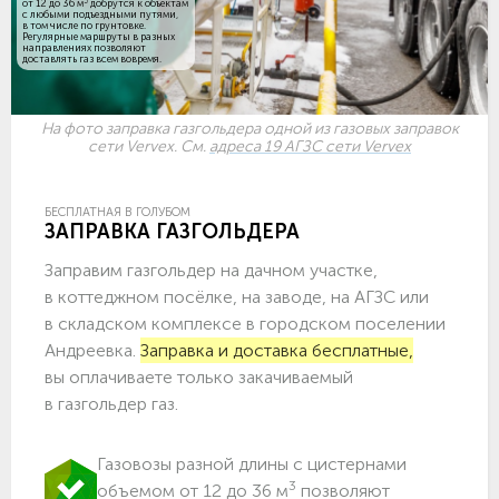
3
от 12 до 36 м
добрутся к объектам
c любыми подъездными путями,
в том числе по грунтовке.
Регулярные маршруты в разных
направлениях позволяют
доставлять газ всем вовремя.
На фото заправка газгольдера одной из газовых заправок
сети Vervex. См.
адреса 19 АГЗС сети Vervex
БЕСПЛАТНАЯ В ГОЛУБОМ
ЗАПРАВКА ГАЗГОЛЬДЕРА
Заправим газгольдер на дачном участке,
в коттеджном посёлке, на заводе, на АГЗС или
в складском комплексе в городском поселении
Андреевка.
Заправка и доставка бесплатные,
вы оплачиваете только закачиваемый
в газгольдер газ.
Газовозы разной длины с цистернами
3
объемом от 12 до 36 м
позволяют