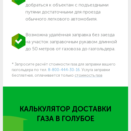
добраться к объектам c подъездными
путями достаточными для проезда
обычного легкового автомобиля.
Возможна удалённая заправка без заезда
на участок заправочным рукавом длинной
до 50 метров от газовоза до газгольдера.
* Запросите расчёт стоимости газа для заправки вашего
газгольдера по тел.
8-800-444-30-16
. Услуга заправки
бесплатная, оплачивается только
стоимость газа
КАЛЬКУЛЯТОР ДОСТАВКИ
ГАЗА
В ГОЛУБОЕ