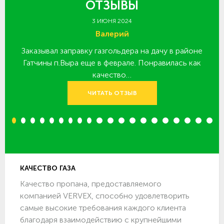
ОТЗЫВЫ
3 ИЮНЯ 2024
Валерий
Заказывал заправку газгольдера на дачу в районе
З
 за
Гатчины п.Выра еще в феврале. Понравилась как
качество…
ЧИТАТЬ ОТЗЫВ
1
2
3
4
5
6
7
8
9
10
11
12
13
14
15
16
17
18
19
20
КАЧЕСТВО ГАЗА
Качество пропана, предоставляемого
компанией VERVEX, способно удовлетворить
самые высокие требования каждого клиента
благодаря взаимодействию с крупнейшими