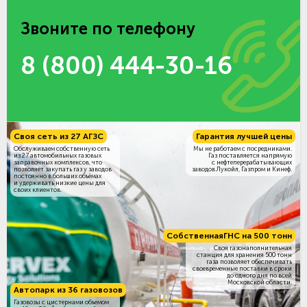
Звоните по телефону
8 (800) 444-30-16
Своя сеть из 27 АГЗС
Гарантия лучшей цены
Обслуживаем собственную сеть
Мы не работаем с посредниками.
из 27 автомобильных газовых
Газ поставляется напрямую
заправочных комплексов, что
с нефтеперерабатывающих
позволяет закупать газ у заводов
заводов Лукойл, Газпром и Кинеф.
постоянно в больших объёмах
и удерживать низкие цены для
своих клиентов.
Собственная
ГНС на 500 тонн
Своя газонаполнительная
станция для хранения 500 тонн
газа позволяет обеспечивать
своевременные поставки в сроки
до одного дня по всей
Московской области.
Автопарк из 36 газовозов
Газовозы с цистернами объемом