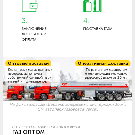
3.
4.
ЗАКЛЮЧЕНИЕ
ПОСТАВКА ГАЗА
ДОГОВОРА И
ОПЛАТА
Оптовые поставки
Оперативная доставка
Для оптовых магистральных
По различным маршрутам
перевозок используем
ежедневно ездят несколько
3
собственный большой парк
газовозов объемом
от 20 м
.
тягачей и полуприцепов.
3
На фото газовозы «Вервекс Энерджи» с цистернами 36 м
.
См.
автопарк газовозов Vervex
ОПТОВЫЕ ПОСТАВКИ ПРОПАНА В ГОЛУБОЕ
ГАЗ ОПТОМ