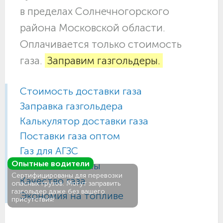
в пределах Солнечногорского
района Московской области.
Оплачивается только стоимость
газа.
Заправим газгольдеры.
Стоимость доставки газа
Заправка газгольдера
Калькулятор доставки газа
Поставки газа оптом
Газ для АГЗС
Опытные водители
Газовые баллоны
Сертифицированы для перевозки
Качество газа
опасных грузов. Могут заправить
газгольдер даже без вашего
Экономия на топливе
присутствия!