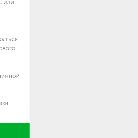
С или
раться
ового
длинной
авки