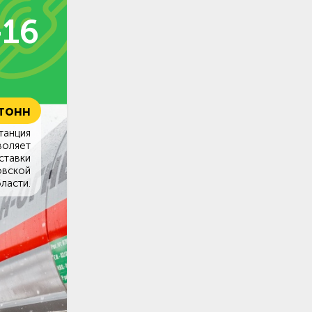
-16
 тонн
танция
воляет
ставки
овской
ласти.