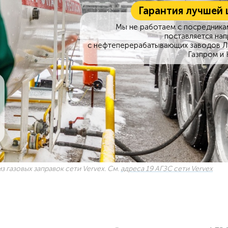
Гарантия лучшей 
Мы не работаем с посредникам
поставляется на
с нефтеперерабатывающих заводов Л
Газпром и 
з газовых заправок сети Vervex. См.
адреса 19 АГЗС сети Vervex