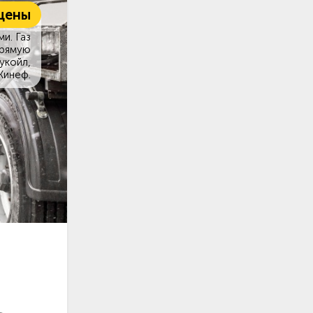
цены
и. Газ
прямую
укойл,
Кинеф.