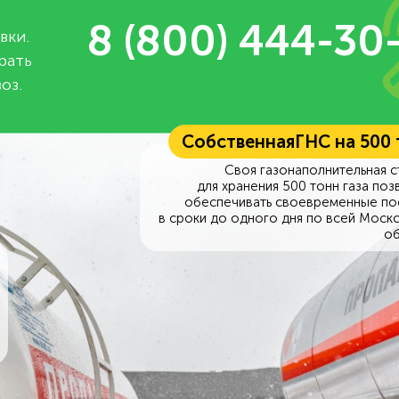
8 (800) 444-30
вки.
рать
оз.
Собственная
ГНС на 500
Своя газонаполнительная с
для хранения 500 тонн газа поз
обеспечивать своевременные по
в сроки до одного дня по всей Моск
об