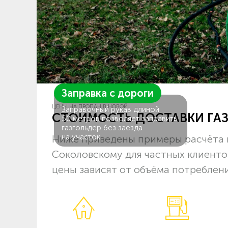
Заправка с дороги
ЦЕНЫ НА ПРОПАН В НОВОЙ
Заправочный рукав длиной
СТОИМОСТЬ ДОСТАВКИ ГА
50 метров позволяет заправить
газгольдер без заезда
на участок.
Ниже приведены примеры расчёта 
Соколовскому для частных клиенто
цены зависят от объёма потреблени