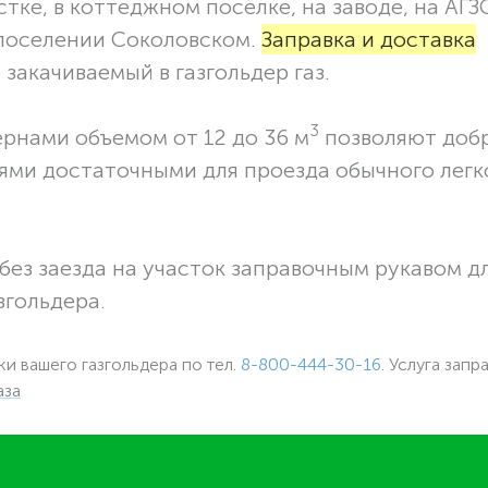
тке, в коттеджном посёлке, на заводе, на АГЗ
 поселении Соколовском.
Заправка и доставка
закачиваемый в газгольдер газ.
3
ернами объемом от 12 до 36 м
позволяют доб
ями достаточными для проезда обычного легк
без заезда на участок заправочным рукавом 
згольдера.
ки вашего газгольдера по тел.
8-800-444-30-16
. Услуга запр
аза