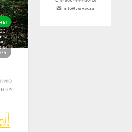
8-800-444-30-16
info@vervex.ru
ны
ГЗС,
ная
яют
ены
аза.
ению
чные