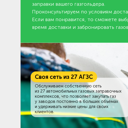
заправки вашего газгольдера.
Проконсультируем по условиям доста
Если вам понравится, то сможете выб
время доставки и забронировать газов
Своя сеть из 27 АГЗС
Обслуживаем собственную сеть
из 27 автомобильных газовых заправочных
комплексов, что позволяет закупать газ
у заводов постоянно в больших объёмах
и удерживать низкие цены для своих
клиентов.