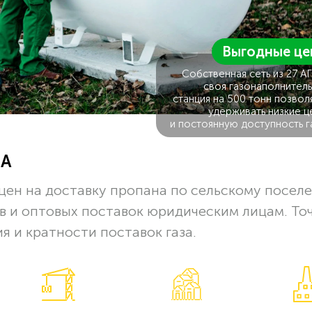
Выгодные це
Собственная сеть из 27 А
своя газонаполнитель
станция на 500 тонн позвол
удерживать низкие ц
и постоянную доступность г
ЗА
цен на доставку пропана по сельскому посел
в и оптовых поставок юридическим лицам. То
я и кратности поставок газа.