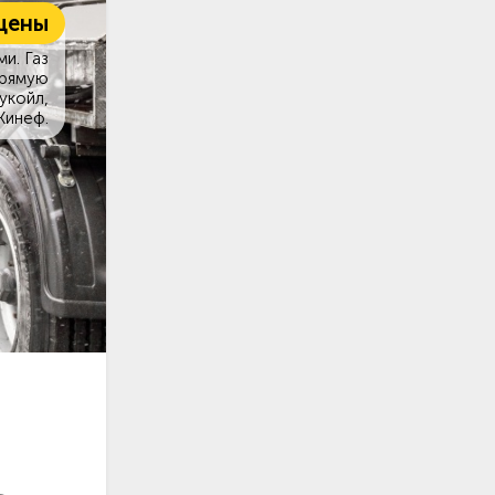
цены
и. Газ
прямую
укойл,
Кинеф.