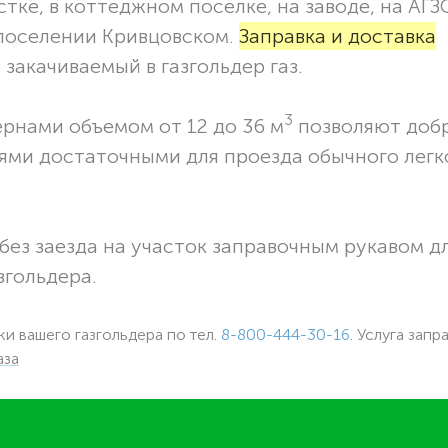
тке, в коттеджном посёлке, на заводе, на АГЗ
 поселении Кривцовском.
Заправка и доставка
закачиваемый в газгольдер газ.
3
ернами объемом от 12 до 36 м
позволяют доб
ями достаточными для проезда обычного легк
без заезда на участок заправочным рукавом 
згольдера.
ки вашего газгольдера по тел.
8-800-444-30-16
. Услуга запр
аза