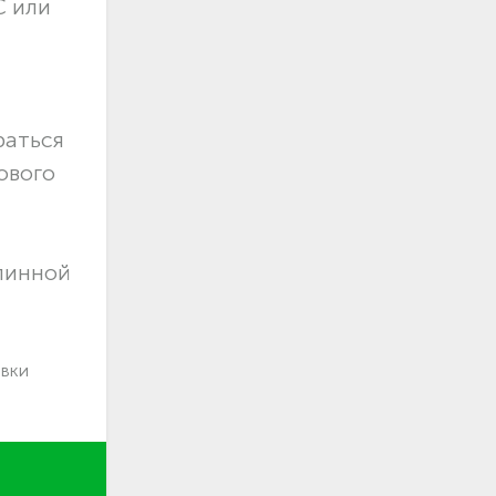
С или
раться
ового
длинной
авки