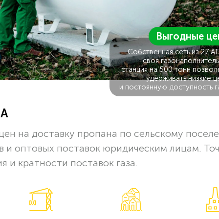
Выгодные це
Собственная сеть из 27 А
своя газонаполнитель
станция на 500 тонн позвол
удерживать низкие ц
и постоянную доступность г
ЗА
цен на доставку пропана по сельскому посел
в и оптовых поставок юридическим лицам. То
я и кратности поставок газа.