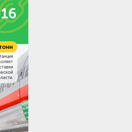
-16
 тонн
танция
воляет
ставки
овской
ласти.