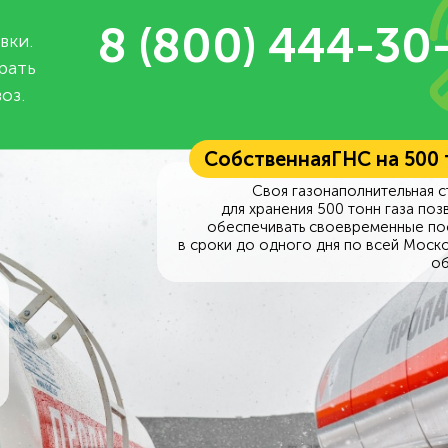
8 (800) 444-30
вки.
рать
оз.
Собственная
ГНС на 500
Своя газонаполнительная с
для хранения 500 тонн газа поз
обеспечивать своевременные по
в сроки до одного дня по всей Моск
об