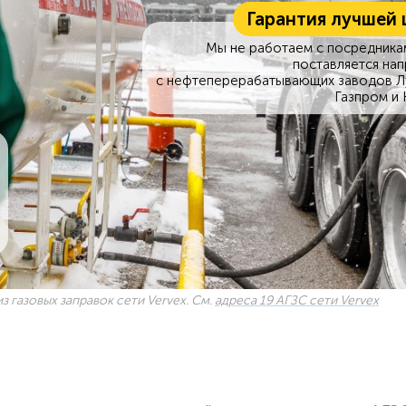
Гарантия лучшей 
Мы не работаем с посредникам
поставляется на
с нефтеперерабатывающих заводов Л
Газпром и 
з газовых заправок сети Vervex. См.
адреса 19 АГЗС сети Vervex