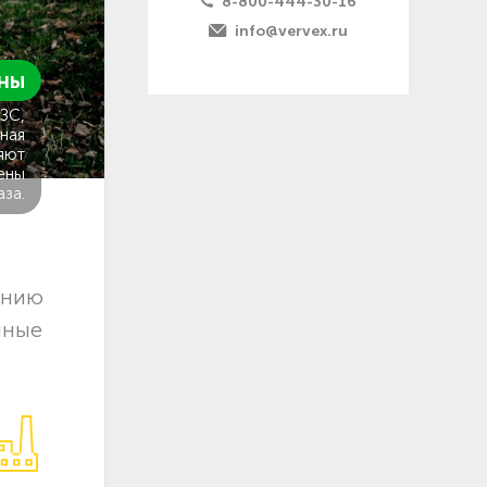
8-800-444-30-16
info@vervex.ru
ны
ГЗС,
ная
яют
ены
аза.
ению
чные