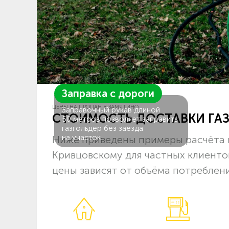
Заправка с дороги
ЦЕНЫ НА ПРОПАН В ЗАМЯТИНО
Заправочный рукав длиной
СТОИМОСТЬ ДОСТАВКИ ГА
50 метров позволяет заправить
газгольдер без заезда
на участок.
Ниже приведены примеры расчёта 
Кривцовскому для частных клиенто
цены зависят от объёма потреблени