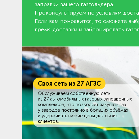
заправки вашего газгольдера.
Проконсультируем по условиям доста
Если вам понравится, то сможете выб
время доставки и забронировать газов
Своя сеть из 27 АГЗС
Обслуживаем собственную сеть
из 27 автомобильных газовых заправочных
комплексов, что позволяет закупать газ
у заводов постоянно в больших объёмах
и удерживать низкие цены для своих
клиентов.