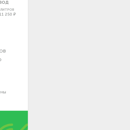
ВОД
0 ЛИТРОВ
11 250 ₽
ов
о
ены