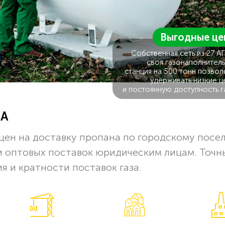
Выгодные це
Собственная сеть из 27 А
своя газонаполнитель
станция на 500 тонн позвол
удерживать низкие ц
и постоянную доступность г
ЗА
цен на доставку пропана по городскому посе
и оптовых поставок юридическим лицам. Точн
я и кратности поставок газа.