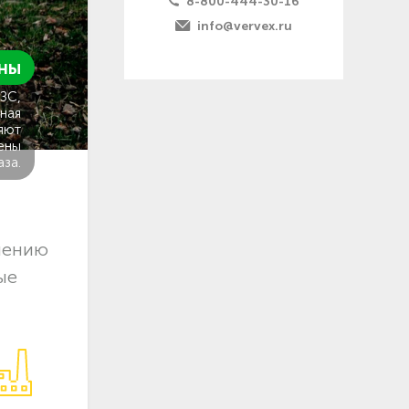
8-800-444-30-16
info@vervex.ru
ны
ГЗС,
ная
яют
ены
аза.
лению
ые