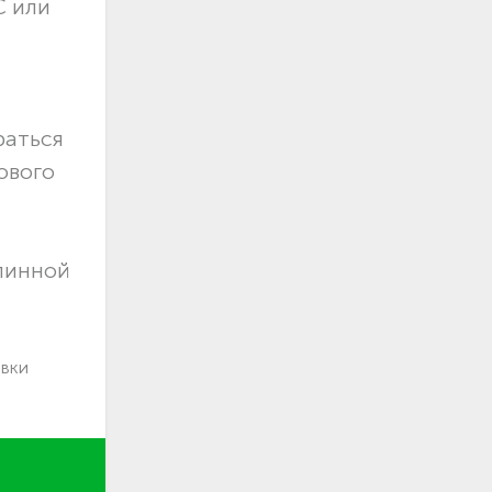
С или
раться
ового
длинной
авки