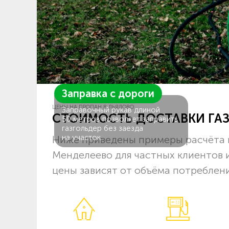
Заправка с дороги
ЦЕНЫ НА ПРОПАН В ЛЬЯЛОВО
Заправочный рукав длиной
СТОИМОСТЬ ДОСТАВКИ ГА
50 метров позволяет заправить
газгольдер без заезда
на участок.
Ниже приведены примеры расчёта 
Менделеево для частных клиентов 
цены зависят от объёма потреблени