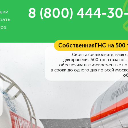
8 (800) 444-30
вки.
рать
оз.
Собственная
ГНС на 500
Своя газонаполнительная с
для хранения 500 тонн газа поз
обеспечивать своевременные по
в сроки до одного дня по всей Моск
об