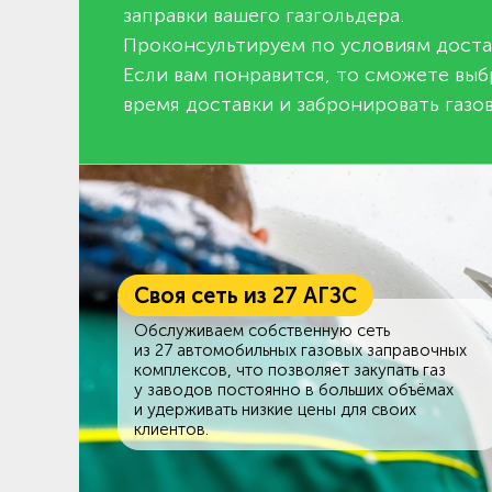
заправки вашего газгольдера.
Проконсультируем по условиям доста
Если вам понравится, то сможете выб
время доставки и забронировать газов
Своя сеть из 27 АГЗС
Обслуживаем собственную сеть
из 27 автомобильных газовых заправочных
комплексов, что позволяет закупать газ
у заводов постоянно в больших объёмах
и удерживать низкие цены для своих
клиентов.