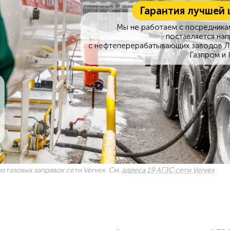
Гарантия лучшей 
Мы не работаем с посредникам
поставляется на
с нефтеперерабатывающих заводов Л
Газпром и 
з газовых заправок сети Vervex. См.
адреса 19 АГЗС сети Vervex