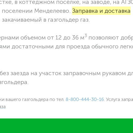
тке, в коттеджном посёлке, на заводе, на АГЗ
м поселении Менделеево.
Заправка и доставка
закачиваемый в газгольдер газ.
3
ернами объемом от 12 до 36 м
позволяют доб
ями достаточными для проезда обычного легк
без заезда на участок заправочным рукавом 
згольдера.
ки вашего газгольдера по тел.
8-800-444-30-16
. Услуга запр
аза