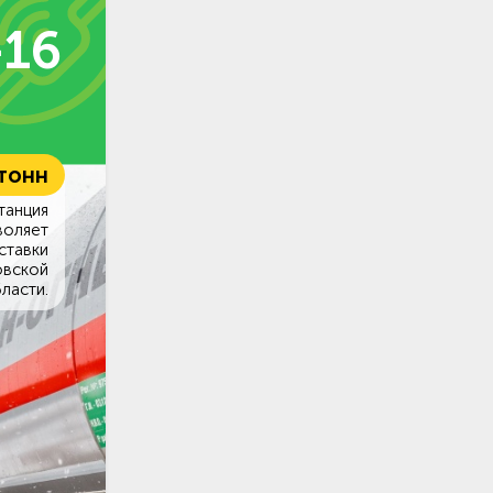
-16
 тонн
танция
воляет
ставки
овской
ласти.