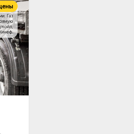
цены
и. Газ
прямую
укойл,
Кинеф.