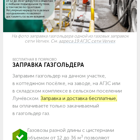
3
от 12 до 36 м
добрутся к объектам
c любыми подъездными путями,
в том числе по грунтовке.
Регулярные маршруты в разных
направлениях позволяют
доставлять газ всем вовремя.
На фото заправка газгольдера одной из газовых заправок
сети Vervex. См.
адреса 19 АГЗС сети Vervex
БЕСПЛАТНАЯ В ПОЯРКОВО
ЗАПРАВКА ГАЗГОЛЬДЕРА
Заправим газгольдер на дачном участке,
в коттеджном посёлке, на заводе, на АГЗС или
в складском комплексе в сельском поселении
Лунёвском.
Заправка и доставка бесплатные,
вы оплачиваете только закачиваемый
в газгольдер газ.
Газовозы разной длины с цистернами
3
объемом от 12 до 36 м
позволяют