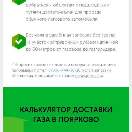
добраться к объектам c подъездными
путями достаточными для проезда
обычного легкового автомобиля.
Возможна удалённая заправка без заезда
на участок заправочным рукавом длинной
до 50 метров от газовоза до газгольдера.
* Запросите расчёт стоимости газа для заправки вашего
газгольдера по тел.
8-800-444-30-16
. Услуга заправки
бесплатная, оплачивается только
стоимость газа
КАЛЬКУЛЯТОР ДОСТАВКИ
ГАЗА
В ПОЯРКОВО