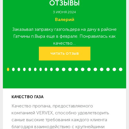
ОТЗЫВЫ
3 ИЮНЯ 2024
Валерий
Заказывал заправку газгольдера на дачу в районе
З
 за
Гатчины п.Выра еще в феврале. Понравилась как
качество…
ЧИТАТЬ ОТЗЫВ
1
2
3
4
5
6
7
8
9
10
11
12
13
14
15
16
17
18
19
20
КАЧЕСТВО ГАЗА
Качество пропана, предоставляемого
компанией VERVEX, способно удовлетворить
самые высокие требования каждого клиента
благодаря взаимодействию с крупнейшими