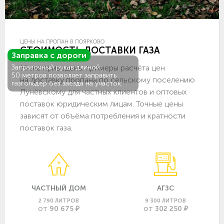
ЦЕНЫ НА ПРОПАН В ПОЯРКОВО
СТОИМОСТЬ ДОСТАВКИ ГАЗА
Заправка с дороги
Ниже приведены примеры расчёта цен
Заправочный рукав длиной
50 метров позволяет заправить
на доставку пропана по сельскому поселению
газгольдер без заезда на участок.
Лунёвскому для частных клиентов и оптовых
поставок юридическим лицам. Точные цены
зависят от объёма потребления и кратности
поставок газа.
ЧАСТНЫЙ ДОМ
АГЗС
2 790 ЛИТРОВ
9 300 ЛИТРОВ
90 675 ₽
302 250 ₽
ОТ
ОТ