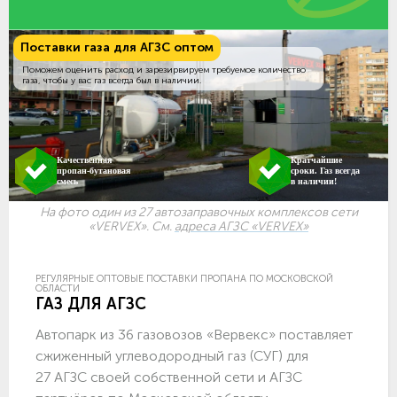
Поставки газа для АГЗС оптом
Поможем оценить расход и зарезирвируем требуемое количество
газа, чтобы у вас газ всегда был в наличии.
Качественная
Кратчайшие
пропан-бутановая
сроки. Газ всегда
смесь
в наличии!
На фото один из 27 автозаправочных комплексов сети
«VERVEX». См.
адреса АГЗС «VERVEX»
РЕГУЛЯРНЫЕ ОПТОВЫЕ ПОСТАВКИ ПРОПАНА ПО МОСКОВСКОЙ
ОБЛАСТИ
ГАЗ ДЛЯ АГЗС
Автопарк из 36 газовозов «Вервекс» поставляет
сжиженный углеводородный газ (СУГ) для
27 АГЗС своей собственной сети и АГЗС