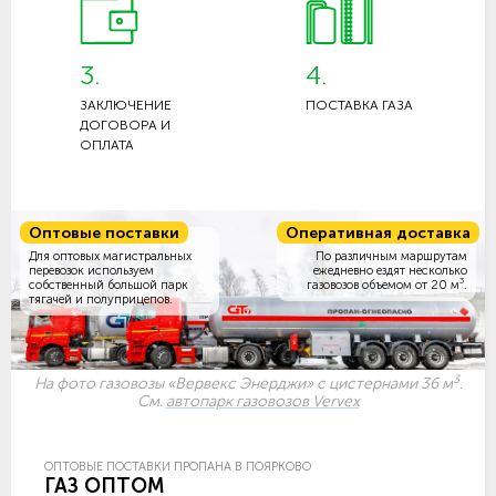
3.
4.
ЗАКЛЮЧЕНИЕ
ПОСТАВКА ГАЗА
ДОГОВОРА И
ОПЛАТА
Оптовые поставки
Оперативная доставка
Для оптовых магистральных
По различным маршрутам
перевозок используем
ежедневно ездят несколько
3
собственный большой парк
газовозов объемом
от 20 м
.
тягачей и полуприцепов.
3
На фото газовозы «Вервекс Энерджи» с цистернами 36 м
.
См.
автопарк газовозов Vervex
ОПТОВЫЕ ПОСТАВКИ ПРОПАНА В ПОЯРКОВО
ГАЗ ОПТОМ