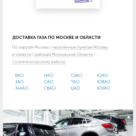
ДОСТАВКА ГАЗА ПО МОСКВЕ И ОБЛАСТИ
По
округам Москвы
/
населённым пунктам Москвы
и области
/
районам Московской Области
/
Солнечногорскому району
ВАО
НАО
СЗАО
ЮАО
ЗАО
САО
ТАО
ЮВАО
ЗелАО
СВАО
ЦАО
ЮЗАО