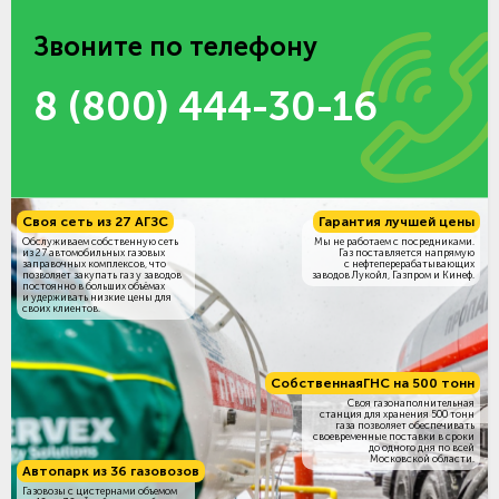
Звоните по телефону
8 (800) 444-30-16
Своя сеть из 27 АГЗС
Гарантия лучшей цены
Обслуживаем собственную сеть
Мы не работаем с посредниками.
из 27 автомобильных газовых
Газ поставляется напрямую
заправочных комплексов, что
с нефтеперерабатывающих
позволяет закупать газ у заводов
заводов Лукойл, Газпром и Кинеф.
постоянно в больших объёмах
и удерживать низкие цены для
своих клиентов.
Собственная
ГНС на 500 тонн
Своя газонаполнительная
станция для хранения 500 тонн
газа позволяет обеспечивать
своевременные поставки в сроки
до одного дня по всей
Московской области.
Автопарк из 36 газовозов
Газовозы с цистернами объемом