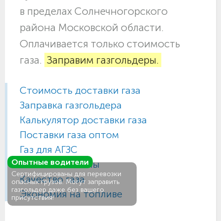
в пределах Солнечногорского
района Московской области.
Оплачивается только стоимость
газа.
Заправим газгольдеры.
Стоимость доставки газа
Заправка газгольдера
Калькулятор доставки газа
Поставки газа оптом
Газ для АГЗС
Опытные водители
Газовые баллоны
Сертифицированы для перевозки
Качество газа
опасных грузов. Могут заправить
газгольдер даже без вашего
Экономия на топливе
присутствия!